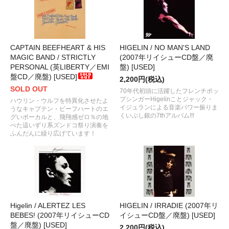
CAPTAIN BEEFHEART & HIS
HIGELIN / NO MAN'S LAND
MAGIC BAND / STRICTLY
(2007年リイシューCD盤／廃
PERSONAL (英LIBERTY／EMI
盤) [USED]
盤CD／廃盤) [USED]
2,200円(税込)
SOLD OUT
70年代初頭に活躍したフレンチポッ
プシンガーHigelinことジャック・
ハウリン・ウルフを特異化させたよ
イジュランによる音楽パワー振りま
うなキャプテン・ビーフハートのエ
くいぶし銀の7thアルバム!!!
グいボーカルと、飛翔感ゼロ％の地
べた這いずり系ズンドコ祭り演奏を
ふんだんに繰り広げています！
Higelin / ALERTEZ LES
HIGELIN / IRRADIE (2007年リ
BEBES! (2007年リイシューCD
イシューCD盤／廃盤) [USED]
盤／廃盤) [USED]
2,200円(税込)