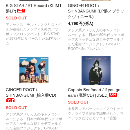
BIG STAR / #1 Record (KLIMT
GINGER ROOT /
盤LP)
SHINBANGUMI (LP盤／ブラッ
クヴィニール)
SOLD OUT
4,790円(税込)
アレックス・チルトンとクリス・ベ
ルが在籍したメンフィス発のパワー
アジア系アメリカ人のキャメロン・
ポップ／ロックバンド、BIG STAR
ルーによる、日本の80年代シティポ
が1972年にリリースした1stアルバ
ップのキッチュな魅力をデフォルメ
ム！
した宅録プロジェクト、GINGER
ROOTの3rdアルバム！
GINGER ROOT /
Captain Beefheart / if you got
SHINBANGUMI (輸入盤CD)
ears (廃盤CD) [USED]
SOLD OUT
SOLD OUT
未発表レアバージョン／アウトテイ
ク／ライブ音源等で編集された、マ
アジア系アメリカ人のキャメロン・
ニアックだけどカッコイイ音源!!!
ルーによる、日本の80年代シティポ
ップのキッチュな魅力をデフォルメ
した宅録プロジェクト、GINGER