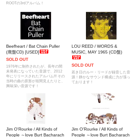
ROOTの3rdアルバム！
Beefheart / Bat Chain Puller
LOU REED / WORDS &
(廃盤CD) [USED]
MUSIC, MAY 1965 (CD盤)
SOLD OUT
SOLD OUT
1976年に制作されたが、長年の間
未発表になっていた音源で、2012
若き日のルー・リードが録音した音
年にリリースされたアルバム!!! その
源！静かなサウンド構成に力が漲っ
当時の曲の原形が垣間見えたりと、
ております！
興味深い音源です！
Jim O'Rourke / All Kinds of
Jim O'Rourke / All Kinds of
People ～love Burt Bacharach
People ～love Burt Bacharach