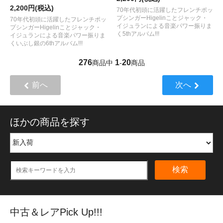
2,200円(税込)
70年代初頭に活躍したフレンチポッ
プシンガーHigelinことジャック・
70年代初頭に活躍したフレンチポッ
イジュランによる音楽パワー振りま
プシンガーHigelinことジャック・
く5thアルバム!!!
イジュランによる音楽パワー振りま
くいぶし銀の6thアルバム!!!
276
1
20
商品中
-
商品
前へ
次へ
ほかの商品を探す
検索
中古＆レアPick Up!!!