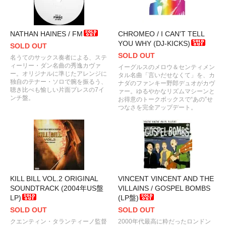
NATHAN HAINES / FM
CHROMEO / I CAN'T TELL
YOU WHY (DJ-KICKS)
SOLD OUT
SOLD OUT
名うてのサックス奏者による、ステ
ィーリー・ダン名曲の秀逸カヴァ
イーグルスのメロウ＆センティメン
ー。オリジナルに準じたアレンジに
タル名曲「言いだせなくて」を、カ
独自のテナー・ソロで腕を振るう、
ナダのファンキー野郎デュオがカヴ
聴き比べも愉しい片面プレスの7イ
ァー。ゆるやかなリズムマシーンと
ンチ盤。
お得意のトークボックスで“あの”せ
つなさを完全アップデート。
KILL BILL VOL.2 ORIGINAL
VINCENT VINCENT AND THE
SOUNDTRACK (2004年US盤
VILLAINS / GOSPEL BOMBS
LP)
(LP盤)
SOLD OUT
SOLD OUT
クエンティン・タランティーノ監督
2000年代最高に粋だったロンドン