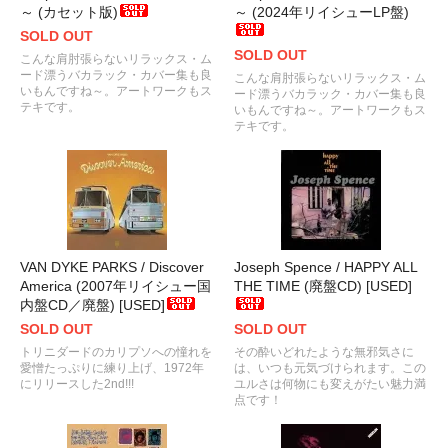
～ (カセット版)
～ (2024年リイシューLP盤)
SOLD OUT
SOLD OUT
こんな肩肘張らないリラックス・ム
ード漂うバカラック・カバー集も良
こんな肩肘張らないリラックス・ム
いもんですね～。アートワークもス
ード漂うバカラック・カバー集も良
テキです。
いもんですね～。アートワークもス
テキです。
VAN DYKE PARKS / Discover
Joseph Spence / HAPPY ALL
America (2007年リイシュー国
THE TIME (廃盤CD) [USED]
内盤CD／廃盤) [USED]
SOLD OUT
SOLD OUT
トリニダードのカリプソへの憧れを
その酔いどれたような無邪気さに
愛憎たっぷりに練り上げ、1972年
は、いつも元気づけられます。この
にリリースした2nd!!!
ユルさは何物にも変えがたい魅力満
点です！