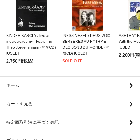
BINDER KAROLY / live at
INESS MEZEL / DEUX VOIX
ASHTRAY BO
music academy - Featuring
BERBERES AU RYTHME
With the M
Theo Jorgensmann (廃盤CD)
DES SONS DU MONDE (廃
[USED]
[USED]
盤CD) [USED]
2,200円(
2,750円(税込)
SOLD OUT
ホーム
カートを見る
特定商取引法に基づく表記