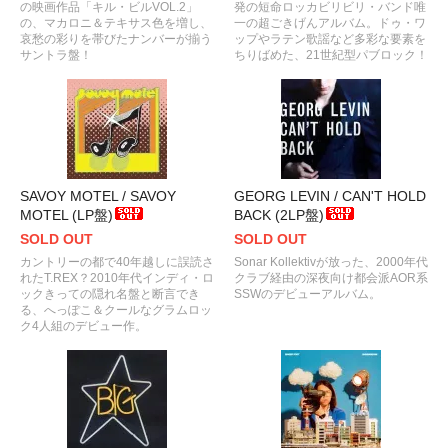
の映画作品「キル・ビルVOL.2」
発の短命ロッカビリビリ・バンド唯
の、マカロニ＆テキサス色を増し、
一の超ごきげんアルバム。ドゥ・ワ
哀愁の彩りを帯びたナンバーが揃う
ップやラテン歌謡など多彩な要素を
サントラ盤！
ちりばめた、21世紀型パブロック！
SAVOY MOTEL / SAVOY
GEORG LEVIN / CAN'T HOLD
MOTEL (LP盤)
BACK (2LP盤)
SOLD OUT
SOLD OUT
カントリーの都で40年越しに誤読さ
Sonar Kollektivが放った、2000年代
れたT.REX？2010年代インディ・ロ
クラブ経由の深夜向け都会派AOR系
ックきっての隠れ名盤と断言でき
SSWのデビューアルバム。
る、へっぽこ＆クールなグラムロッ
ク4人組のデビュー作。