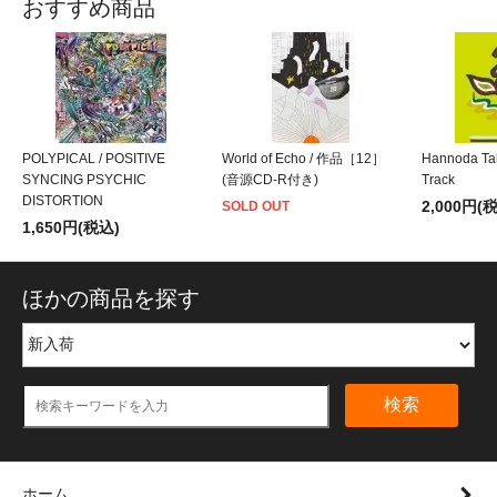
おすすめ商品
POLYPICAL / POSITIVE
World of Echo / 作品［12］
Hannoda Tak
SYNCING PSYCHIC
(音源CD-R付き)
Track
DISTORTION
2,000円(
SOLD OUT
1,650円(税込)
ほかの商品を探す
検索
ホーム