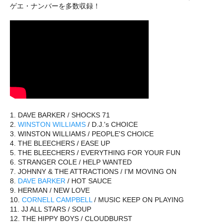
ゲエ・ナンバーを多数収録！
1. DAVE BARKER / SHOCKS 71
2.
WINSTON WILLIAMS
/ D.J.'s CHOICE
3. WINSTON WILLIAMS / PEOPLE'S CHOICE
4. THE BLEECHERS / EASE UP
5. THE BLEECHERS / EVERYTHING FOR YOUR FUN
6. STRANGER COLE / HELP WANTED
7. JOHNNY & THE ATTRACTIONS / I'M MOVING ON
8.
DAVE BARKER
/ HOT SAUCE
9. HERMAN / NEW LOVE
10.
CORNELL CAMPBELL
/ MUSIC KEEP ON PLAYING
11. JJ ALL STARS / SOUP
12. THE HIPPY BOYS / CLOUDBURST