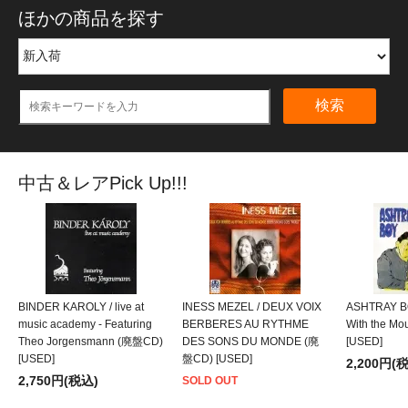
ほかの商品を探す
検索
中古＆レアPick Up!!!
BINDER KAROLY / live at
INESS MEZEL / DEUX VOIX
ASHTRAY BO
music academy - Featuring
BERBERES AU RYTHME
With the M
Theo Jorgensmann (廃盤CD)
DES SONS DU MONDE (廃
[USED]
[USED]
盤CD) [USED]
2,200円(
2,750円(税込)
SOLD OUT