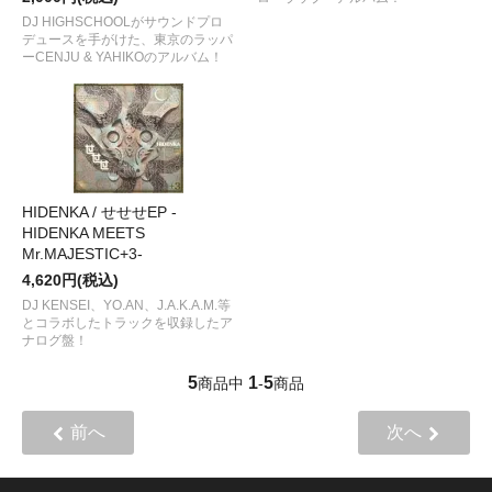
DJ HIGHSCHOOLがサウンドプロ
デュースを手がけた、東京のラッパ
ーCENJU & YAHIKOのアルバム！
HIDENKA / せせせEP -
HIDENKA MEETS
Mr.MAJESTIC+3-
4,620円(税込)
DJ KENSEI、YO.AN、J.A.K.A.M.等
とコラボしたトラックを収録したア
ナログ盤！
5
1
5
商品中
-
商品
前へ
次へ