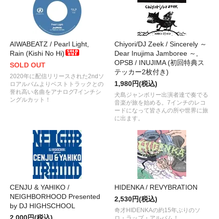
AIWABEATZ / Pearl Light,
Chiyori/DJ Zeek / Sincerely ～
Rain (Kishi No Hi)
Dear Inujima Jamboree ～,
OPSB / INUJIMA (初回特典ス
SOLD OUT
テッカー2枚付き)
2020年に配信リリースされた2ndソ
1,980円(税込)
ロアルバムよりベストトラックとの
誉れ高い名曲をアナログ7インチシ
犬島ジャンボリー出演者達で奏でる
ングルカット！
音楽が旅を始める。7インチのレコ
ードになって皆さんの所や世界に旅
に出ます。
CENJU & YAHIKO /
HIDENKA / REVYBRATION
NEIGHBORHOOD Presented
2,530円(税込)
by DJ HIGHSCHOOL
奇才HIDENKAの約15年ぶりのソ
2,000円(税込)
ロ・ラップ・アルバム！