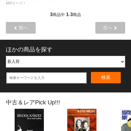
MIXテープ！
3
1
3
商品中
-
商品
前へ
次へ
ほかの商品を探す
検索
中古＆レアPick Up!!!