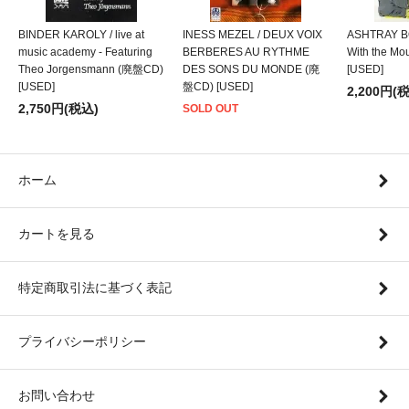
BINDER KAROLY / live at
INESS MEZEL / DEUX VOIX
ASHTRAY BO
music academy - Featuring
BERBERES AU RYTHME
With the M
Theo Jorgensmann (廃盤CD)
DES SONS DU MONDE (廃
[USED]
[USED]
盤CD) [USED]
2,200円(
2,750円(税込)
SOLD OUT
ホーム
カートを見る
特定商取引法に基づく表記
プライバシーポリシー
お問い合わせ