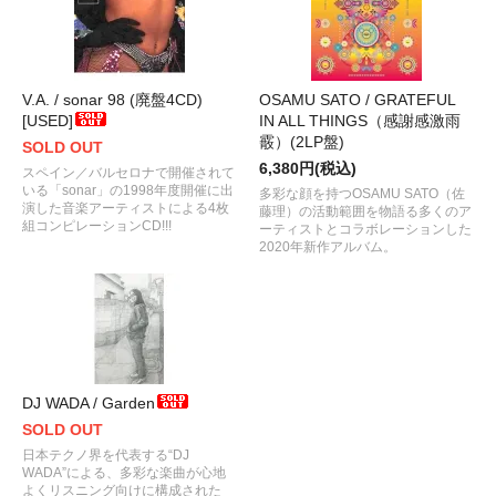
V.A. / sonar 98 (廃盤4CD)
OSAMU SATO / GRATEFUL
[USED]
IN ALL THINGS（感謝感激雨
霰）(2LP盤)
SOLD OUT
6,380円(税込)
スペイン／バルセロナで開催されて
いる「sonar」の1998年度開催に出
多彩な顔を持つOSAMU SATO（佐
演した音楽アーティストによる4枚
藤理）の活動範囲を物語る多くのア
組コンピレーションCD!!!
ーティストとコラボレーションした
2020年新作アルバム。
DJ WADA / Garden
SOLD OUT
日本テクノ界を代表する“DJ
WADA”による、多彩な楽曲が心地
よくリスニング向けに構成された