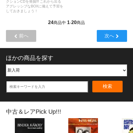
クションCDを発掘!!! これから出る
アグレッシブなBOXに備えて予習を
しておきましょう！
24
1
20
商品中
-
商品
前へ
次へ
ほかの商品を探す
検索
中古＆レアPick Up!!!