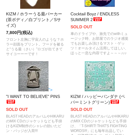
KIZM / ホラーうる最パーカー
Cocktail Boyz / ENDLESS
(茶ボディ／白プリント／Sサ
SUMMER 2
イズ)
SOLD OUT
7,800円(税込)
車のドライブや、旅先でのwithミュ
ージック時、お部屋でのラジオ感覚
フロント左胸に宇宙人のような？ホ
でもお楽しみ頂けるマスト・ゲッ
ラー顔面をプリント。フードを被る
ツ！オールタイム活用してほしい、
と“うる最（さい）”ロゴが出てきて
ほっと一息な内容ですよ～～～♪♪♪
サイコーーーです！
">
"I WANT TO BELIEVE" PINS
KIZM / ハッピーバンダナ (ペ
パーミントグリーン)
SOLD OUT
SOLD OUT
BLAST HEADのアルバムやHIKARU
BLAST HEADのアルバムやHIKARU
のMIX CDのジャケットなども手掛
のMIX CDのジャケットなども手掛
けるKIZM制作のシャレの効いたピ
け、「T-SHIRT! THAT'S FIGHTING
ン・バッジが入荷!!!
WORDS!!!」にも毎年出品してい