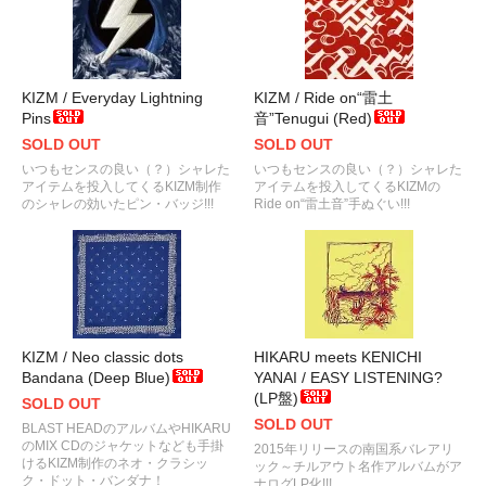
KIZM / Everyday Lightning
KIZM / Ride on“雷土
Pins
音”Tenugui (Red)
SOLD OUT
SOLD OUT
いつもセンスの良い（？）シャレた
いつもセンスの良い（？）シャレた
アイテムを投入してくるKIZM制作
アイテムを投入してくるKIZMの
のシャレの効いたピン・バッジ!!!
Ride on“雷土音”手ぬぐい!!!
KIZM / Neo classic dots
HIKARU meets KENICHI
Bandana (Deep Blue)
YANAI / EASY LISTENING?
(LP盤)
SOLD OUT
SOLD OUT
BLAST HEADのアルバムやHIKARU
のMIX CDのジャケットなども手掛
2015年リリースの南国系バレアリ
けるKIZM制作のネオ・クラシッ
ック～チルアウト名作アルバムがア
ク・ドット・バンダナ！
ナログLP化!!!