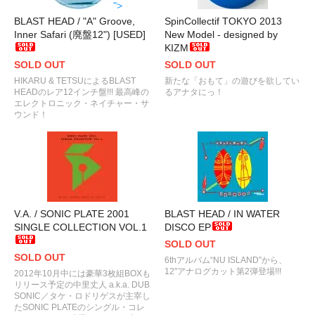
">
BLAST HEAD / "A" Groove,
SpinCollectif TOKYO 2013
Inner Safari (廃盤12") [USED]
New Model - designed by
KIZM
SOLD OUT
SOLD OUT
HIKARU & TETSUによるBLAST
新たな「おもて」の遊びを欲してい
HEADのレア12インチ盤!!! 最高峰の
るアナタにっ！
エレクトロニック・ネイチャー・サ
ウンド！
V.A. / SONIC PLATE 2001
BLAST HEAD / IN WATER
SINGLE COLLECTION VOL.1
DISCO EP
SOLD OUT
SOLD OUT
6thアルバム“NU ISLAND”から、
12"アナログカット第2弾登場!!!
2012年10月中には豪華3枚組BOXも
リリース予定の中里丈人 a.k.a. DUB
SONIC／タケ・ロドリゲスが主宰し
たSONIC PLATEのシングル・コレ