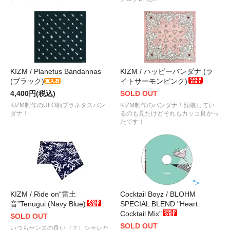
KIZM / Planetus Bandannas
KIZM / ハッピーバンダナ (ラ
(ブラック)
イトサーモンピンク)
4,400円(税込)
SOLD OUT
KIZM制作のUFO柄プラネタスバン
KIZM制作のバンダナ！額装してい
ダナ！
るのも見たけどそれもカッコ良かっ
たです！
">
KIZM / Ride on“雷土
Cocktail Boyz / BLOHM
音”Tenugui (Navy Blue)
SPECIAL BLEND "Heart
Cocktail Mix"
SOLD OUT
SOLD OUT
いつもセンスの良い（？）シャレた