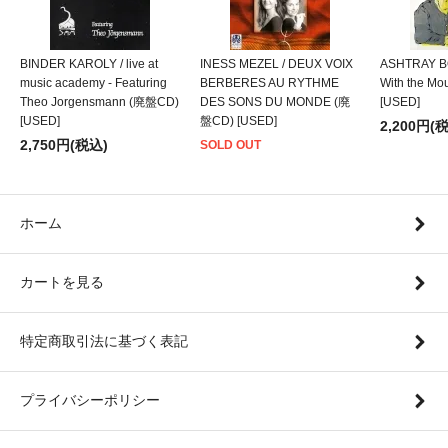
BINDER KAROLY / live at
INESS MEZEL / DEUX VOIX
ASHTRAY BO
music academy - Featuring
BERBERES AU RYTHME
With the M
Theo Jorgensmann (廃盤CD)
DES SONS DU MONDE (廃
[USED]
[USED]
盤CD) [USED]
2,200円(
2,750円(税込)
SOLD OUT
ホーム
カートを見る
特定商取引法に基づく表記
プライバシーポリシー