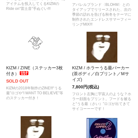
アイテムを投入してくるKIZMの
アパレルブランド〈BLOHM〉との
Ride on“雷土音”手ぬぐい!!!
タイアップでリリースされた、次の
季節の訪れを告げる秋冬をテーマに
制作されたエンドレスサマーフィー
リングMIX!!!
KIZM / ZINE（ステッカー3枚
KIZM / ホラーうる最パーカー
付き）
(茶ボディ／白プリント／Mサ
イズ)
SOLD OUT
7,800円(税込)
KIZMの2018年制作のZINE!!!“うる
最”ロゴや“I WANT TO BELIEVE”等
フロント左胸に宇宙人のような？ホ
のステッカー付き！
ラー顔面をプリント。フードを被る
と“うる最（さい）”ロゴが出てきて
サイコーーーです！