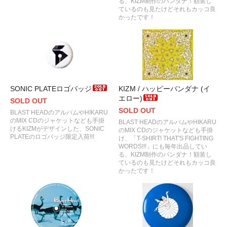
る、KIZM制作のバンダナ！額装し
ているのも見たけどそれもカッコ良
かったです！
SONIC PLATEロゴバッジ
KIZM / ハッピーバンダナ (イ
エロー)
SOLD OUT
SOLD OUT
BLAST HEADのアルバムやHIKARU
のMIX CDのジャケットなども手掛
BLAST HEADのアルバムやHIKARU
けるKIZMがデザインした、SONIC
のMIX CDのジャケットなども手掛
PLATEのロゴバッジ限定入荷!!!
け、「T-SHIRT! THAT'S FIGHTING
WORDS!!!」にも毎年出品してい
る、KIZM制作のバンダナ！額装し
ているのも見たけどそれもカッコ良
かったです！