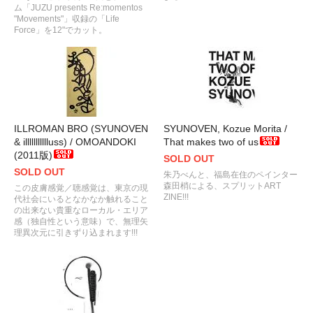
ム「JUZU presents Re:momentos
"Movements"」収録の「Life
Force」を12"でカット。
ILLROMAN BRO (SYUNOVEN
SYUNOVEN, Kozue Morita /
& illllllllllluss) / OMOANDOKI
That makes two of us
(2011版)
SOLD OUT
SOLD OUT
朱乃べんと、福島在住のペインター
森田梢による、スプリットART
この皮膚感覚／聴感覚は、東京の現
ZINE!!!
代社会にいるとなかなか触れること
の出来ない貴重なローカル・エリア
感（独自性という意味）で、無理矢
理異次元に引きずり込まれます!!!