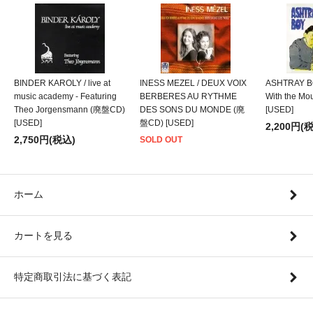
BINDER KAROLY / live at
INESS MEZEL / DEUX VOIX
ASHTRAY BO
music academy - Featuring
BERBERES AU RYTHME
With the M
Theo Jorgensmann (廃盤CD)
DES SONS DU MONDE (廃
[USED]
[USED]
盤CD) [USED]
2,200円(
2,750円(税込)
SOLD OUT
ホーム
カートを見る
特定商取引法に基づく表記