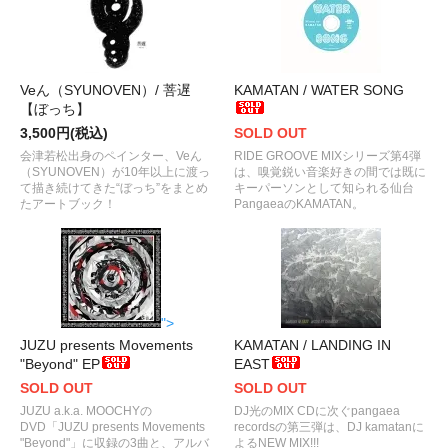
Veん（SYUNOVEN）/ 菩遅
KAMATAN / WATER SONG
【ぼっち】
3,500円(税込)
SOLD OUT
会津若松出身のペインター、Veん
RIDE GROOVE MIXシリーズ第4弾
（SYUNOVEN）が10年以上に渡っ
は、嗅覚鋭い音楽好きの間では既に
て描き続けてきた“ぼっち”をまとめ
キーパーソンとして知られる仙台
たアートブック！
PangaeaのKAMATAN。
">
JUZU presents Movements
KAMATAN / LANDING IN
"Beyond" EP
EAST
SOLD OUT
SOLD OUT
JUZU a.k.a. MOOCHYの
DJ光のMIX CDに次ぐpangaea
DVD「JUZU presents Movements
recordsの第三弾は、DJ kamatanに
"Beyond"」に収録の3曲と、アルバ
よるNEW MIX!!!