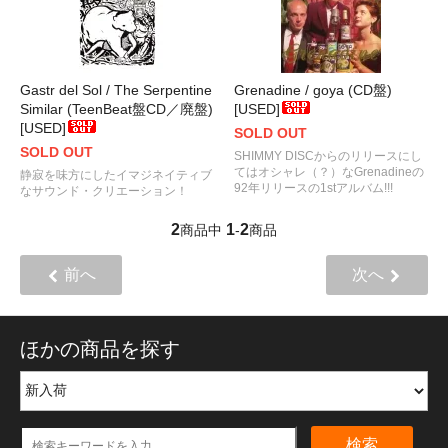
Gastr del Sol / The Serpentine
Grenadine / goya (CD盤)
Similar (TeenBeat盤CD／廃盤)
[USED]
[USED]
SOLD OUT
SOLD OUT
SHIMMY DISCからのリリースにし
てはオシャレ（？）なGrenadineの
静寂を味方にしたイマジネイティブ
92年リリースの1stアルバム!!!
なサウンド・クリエーション！
2
1
2
商品中
-
商品
前へ
次へ
ほかの商品を探す
検索