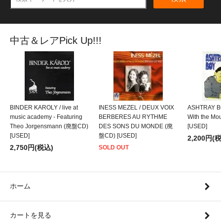
中古＆レアPick Up!!!
BINDER KAROLY / live at
INESS MEZEL / DEUX VOIX
ASHTRAY BO
music academy - Featuring
BERBERES AU RYTHME
With the M
Theo Jorgensmann (廃盤CD)
DES SONS DU MONDE (廃
[USED]
[USED]
盤CD) [USED]
2,200円(
2,750円(税込)
SOLD OUT
ホーム
カートを見る