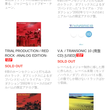
6管のホーンセクションと打ち込み
乗る、ジャジーなミッドブギー・チ
のトラック、ダブミックスによるダ
ューン。
ブバンドだった“トライアル・プロ
ダクション”2002年リリースの1stミ
ニアルバムの限定アナログ盤。
TRIAL PRODUCTION / RED
V.A. / TRANSONIC 10 (廃盤
ROCK -ANALOG EDITION-
CD) [USED]
SOLD OUT
SOLD OUT
レーベルをメジャー制作に移した際
に作られた、レーベル末期（モンド
6管のホーンセクションと打ち込み
／ハウス／ダブ）のコンパイル盤。
のトラック、ダブミックスによるダ
この盤でしか聴けないトラックばか
ブバンドだった“トライアル・プロ
り収録。
ダクション”2002年リリースの1stア
ルバムの限定アナログ盤。