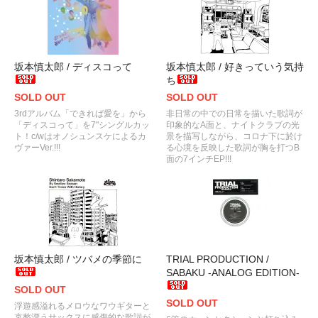
坂本慎太郎 / ディスコって
坂本慎太郎 / 好きっていう気持
ち
SOLD OUT
SOLD OUT
3rdアルバム「できれば愛を」から
非日常の中での日常を描いた歌詞が
「ディスコって」を7"シングルカッ
印象的なA面と、ナイトクラブの光
ト！c/wはオノシュンスケによるカ
景を描写しながら、コロナ下に於け
ヴァーVer.!!!
る心境を反映した歌詞が胸を打つB
面の7インチEP!!!
坂本慎太郎 / ツバメの季節に
TRIAL PRODUCTION /
SABAKU -ANALOG EDITION-
SOLD OUT
SOLD OUT
浮遊感溢れるメロウなワウギターと
哀愁漂うサックスに感傷的な歌詞が