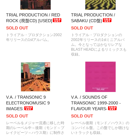
TRIAL PRODUCTION / RED
TRIAL PRODUCTION /
ROCK (廃盤CD) [USED]
SABAKU (CD盤)
SOLD OUT
SOLD OUT
トライアル・プロダクション2002
トライアル・プロダクションの
年リリースの1stアルバム。
2002年リリースの1stミニアルバ
ム。今となってはかなりレアな
BLAST HEADによるリミックスも
収録。
V.A. / TRANSONIC 9
V.A. / SOUNDS OF
ELECTRONOMUSIC 9
TRANSONIC 1999-2000 -
IMAGES:
FLAVOUR YEARS-
SOLD OUT
SOLD OUT
レーベルをメジャー流通に移した時
レーベル後期（モンド／ハウス）の
期のレーベル中～後期（モンド～ブ
コンパイル盤。この盤でしか聴けな
レイクビーツ～ハウス期）に制作さ
いトラックも収録。