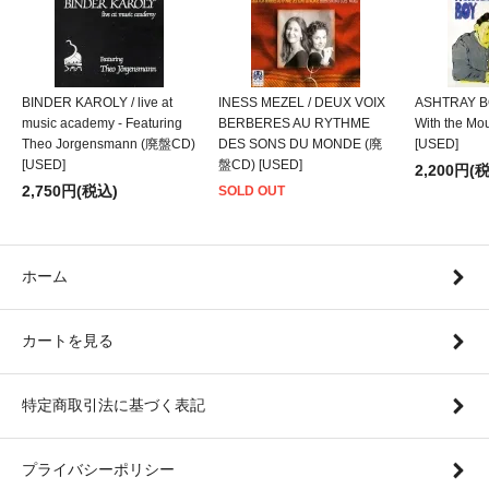
BINDER KAROLY / live at
INESS MEZEL / DEUX VOIX
ASHTRAY BO
music academy - Featuring
BERBERES AU RYTHME
With the M
Theo Jorgensmann (廃盤CD)
DES SONS DU MONDE (廃
[USED]
[USED]
盤CD) [USED]
2,200円(
2,750円(税込)
SOLD OUT
ホーム
カートを見る
特定商取引法に基づく表記
プライバシーポリシー