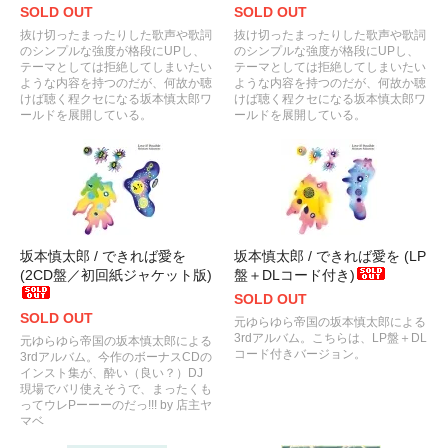
SOLD OUT
SOLD OUT
抜け切ったまったりした歌声や歌詞
抜け切ったまったりした歌声や歌詞
のシンプルな強度が格段にUPし、
のシンプルな強度が格段にUPし、
テーマとしては拒絶してしまいたい
テーマとしては拒絶してしまいたい
ような内容を持つのだが、何故か聴
ような内容を持つのだが、何故か聴
けば聴く程クセになる坂本慎太郎ワ
けば聴く程クセになる坂本慎太郎ワ
ールドを展開している。
ールドを展開している。
坂本慎太郎 / できれば愛を
坂本慎太郎 / できれば愛を (LP
(2CD盤／初回紙ジャケット版)
盤＋DLコード付き)
SOLD OUT
SOLD OUT
元ゆらゆら帝国の坂本慎太郎による
3rdアルバム。こちらは、LP盤＋DL
元ゆらゆら帝国の坂本慎太郎による
コード付きバージョン。
3rdアルバム。今作のボーナスCDの
インスト集が、酔い（良い？）DJ
現場でバリ使えそうで、まったくも
ってウレPーーーのだっ!!! by 店主ヤ
マベ