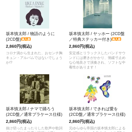
坂本慎太郎 / 物語のように
坂本慎太郎 / ヤッホー (2CD盤
(2CD盤)
／特典ステッカー付き)
2,860円(税込)
2,860円(税込)
コロナ渦から生まれた、おセンチ胸
安定感とリラックスしたバンドサウ
キュン・アルバムではないでしょう
ンドには磨きがかかり、弛緩寸止め
か!?
な心地良さで演奏され、ソフトな中
毒性があります！
坂本慎太郎 / ナマで踊ろう
坂本慎太郎 / できれば愛を
(2CD盤／通常プラケース仕様)
(2CD盤／通常プラケース仕様)
2,860円(税込)
2,860円(税込)
抜け切ったまったりした歌声や歌詞
元ゆらゆら帝国の坂本慎太郎による