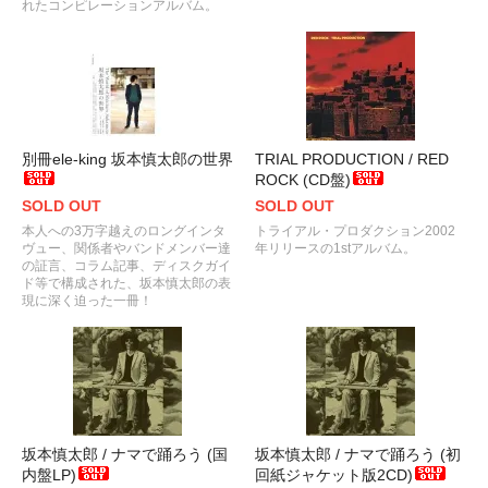
れたコンピレーションアルバム。
別冊ele-king 坂本慎太郎の世界
TRIAL PRODUCTION / RED
ROCK (CD盤)
SOLD OUT
SOLD OUT
本人への3万字越えのロングインタ
トライアル・プロダクション2002
ヴュー、関係者やバンドメンバー達
年リリースの1stアルバム。
の証言、コラム記事、ディスクガイ
ド等で構成された、坂本慎太郎の表
現に深く迫った一冊！
坂本慎太郎 / ナマで踊ろう (国
坂本慎太郎 / ナマで踊ろう (初
内盤LP)
回紙ジャケット版2CD)