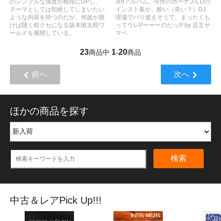
のシンプルな強度が格段にUPし、
3rdアルバム。今作のボーナスCDの
テーマとしては拒絶してしまいたい
インスト集が、酔い（良い？）DJ
ような内容を持つのだが、何故か聴
現場でバリ使えそうで、まったくも
けば聴く程クセになる坂本慎太郎ワ
ってウレPーーーのだっ!!! by 店主ヤ
ールドを展開している。
マベ
23
1
20
商品中
-
商品
前へ
次へ
ほかの商品を探す
検索
中古＆レアPick Up!!!