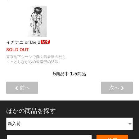
イカナニ or Die 2
SOLD OUT
東京地下シーンで蠢く若者達のだら
～っとしながらの最暗部の結晶。
5
1
5
商品中
-
商品
前へ
次へ
ほかの商品を探す