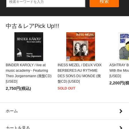
検索
中古＆レアPick Up!!!
BINDER KAROLY / live at
INESS MEZEL / DEUX VOIX
ASHTRAY BO
music academy - Featuring
BERBERES AU RYTHME
With the M
Theo Jorgensmann (廃盤CD)
DES SONS DU MONDE (廃
[USED]
[USED]
盤CD) [USED]
2,200円(
2,750円(税込)
SOLD OUT
ホーム
カートを見る