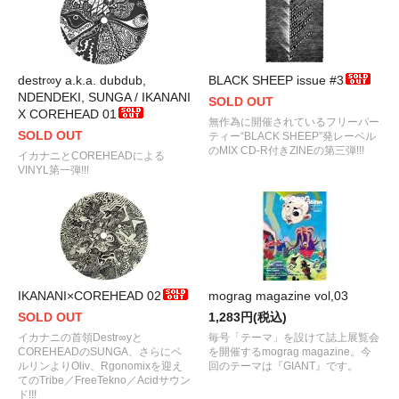
destr∞y a.k.a. dubdub,
BLACK SHEEP issue #3
NDENDEKI, SUNGA / IKANANI
SOLD OUT
X COREHEAD 01
無作為に開催されているフリーパー
SOLD OUT
ティー“BLACK SHEEP”発レーベル
のMIX CD-R付きZINEの第三弾!!!
イカナニとCOREHEADによる
VINYL第一弾!!!
IKANANI×COREHEAD 02
mograg magazine vol,03
SOLD OUT
1,283円(税込)
イカナニの首領Destr∞yと
毎号「テーマ」を設けて誌上展覧会
COREHEADのSUNGA、さらにベ
を開催するmograg magazine。今
ルリンよりOliv、Rgonomixを迎え
回のテーマは『GIANT』です。
てのTribe／FreeTekno／Acidサウン
ド!!!