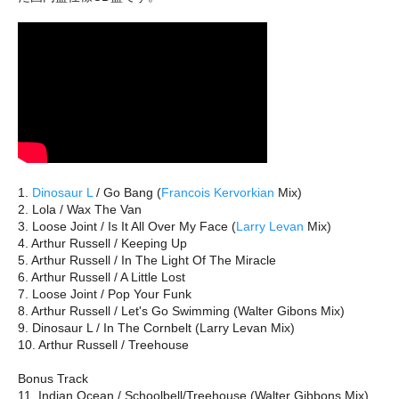
1.
Dinosaur L
/ Go Bang (
Francois Kervorkian
Mix)
2. Lola / Wax The Van
3. Loose Joint / Is It All Over My Face (
Larry Levan
Mix)
4. Arthur Russell / Keeping Up
5. Arthur Russell / In The Light Of The Miracle
6. Arthur Russell / A Little Lost
7. Loose Joint / Pop Your Funk
8. Arthur Russell / Let's Go Swimming (Walter Gibons Mix)
9. Dinosaur L / In The Cornbelt (Larry Levan Mix)
10. Arthur Russell / Treehouse
Bonus Track
11. Indian Ocean / Schoolbell/Treehouse (Walter Gibbons Mix)