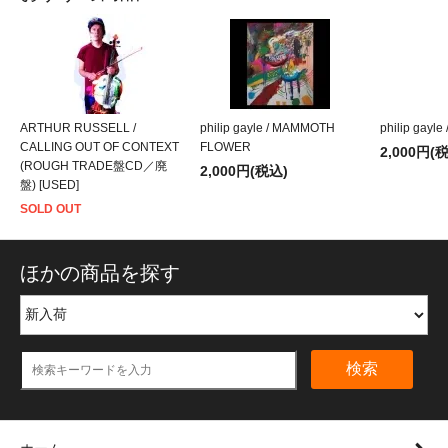
ARTHUR RUSSELL /
philip gayle / MAMMOTH
philip gayle /
CALLING OUT OF CONTEXT
FLOWER
2,000円(
(ROUGH TRADE盤CD／廃
2,000円(税込)
盤) [USED]
SOLD OUT
ほかの商品を探す
検索