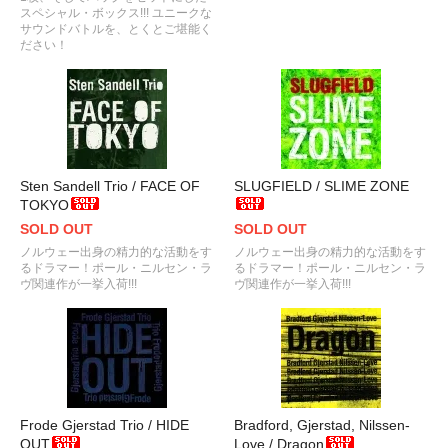
スペシャル・ボックス!!! ユニークな
サウンドバトルを、とくとご堪能く
ださい！
Sten Sandell Trio / FACE OF
SLUGFIELD / SLIME ZONE
TOKYO
SOLD OUT
SOLD OUT
ノルウェー出身の精力的な活動をす
ノルウェー出身の精力的な活動をす
るドラマー！ポール・ニルセン・ラ
るドラマー！ポール・ニルセン・ラ
ヴ関連作が一挙入荷!!!
ヴ関連作が一挙入荷!!!
Frode Gjerstad Trio / HIDE
Bradford, Gjerstad, Nilssen-
OUT
Love / Dragon