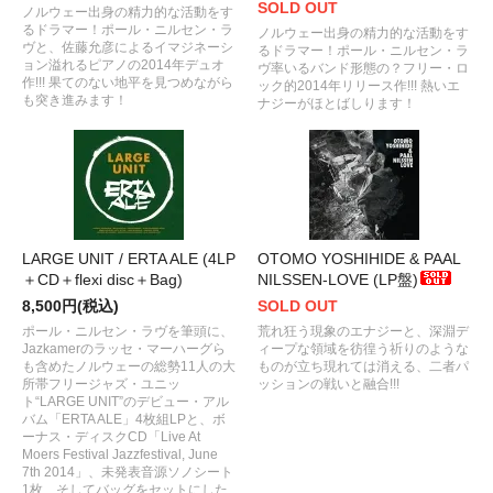
SOLD OUT
ノルウェー出身の精力的な活動をす
るドラマー！ポール・ニルセン・ラ
ノルウェー出身の精力的な活動をす
ヴと、佐藤允彦によるイマジネーシ
るドラマー！ポール・ニルセン・ラ
ョン溢れるピアノの2014年デュオ
ヴ率いるバンド形態の？フリー・ロ
作!!! 果てのない地平を見つめながら
ック的2014年リリース作!!! 熱いエ
も突き進みます！
ナジーがほとばしります！
LARGE UNIT / ERTA ALE (4LP
OTOMO YOSHIHIDE & PAAL
＋CD＋flexi disc＋Bag)
NILSSEN-LOVE (LP盤)
8,500円(税込)
SOLD OUT
ポール・ニルセン・ラヴを筆頭に、
荒れ狂う現象のエナジーと、深淵デ
Jazkamerのラッセ・マーハーグら
ィープな領域を彷徨う祈りのような
も含めたノルウェーの総勢11人の大
ものが立ち現れては消える、二者パ
所帯フリージャズ・ユニッ
ッションの戦いと融合!!!
ト“LARGE UNIT”のデビュー・アル
バム「ERTA ALE」4枚組LPと、ボ
ーナス・ディスクCD「Live At
Moers Festival Jazzfestival, June
7th 2014」、未発表音源ソノシート
1枚、そしてバッグをセットにした