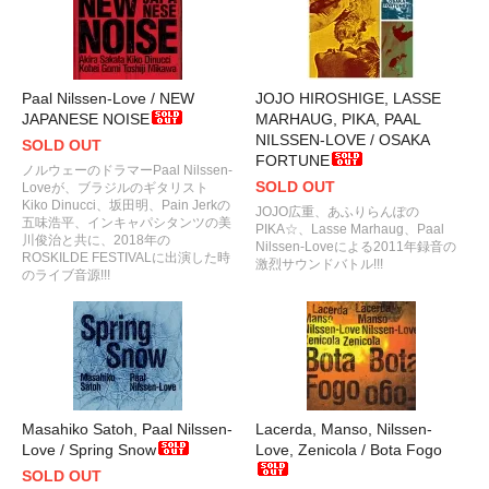
Paal Nilssen-Love / NEW
JOJO HIROSHIGE, LASSE
JAPANESE NOISE
MARHAUG, PIKA, PAAL
NILSSEN-LOVE / OSAKA
SOLD OUT
FORTUNE
ノルウェーのドラマーPaal Nilssen-
SOLD OUT
Loveが、ブラジルのギタリスト
Kiko Dinucci、坂田明、Pain Jerkの
JOJO広重、あふりらんぽの
五味浩平、インキャパシタンツの美
PIKA☆、Lasse Marhaug、Paal
川俊治と共に、2018年の
Nilssen-Loveによる2011年録音の
ROSKILDE FESTIVALに出演した時
激烈サウンドバトル!!!
のライブ音源!!!
Masahiko Satoh, Paal Nilssen-
Lacerda, Manso, Nilssen-
Love / Spring Snow
Love, Zenicola / Bota Fogo
SOLD OUT