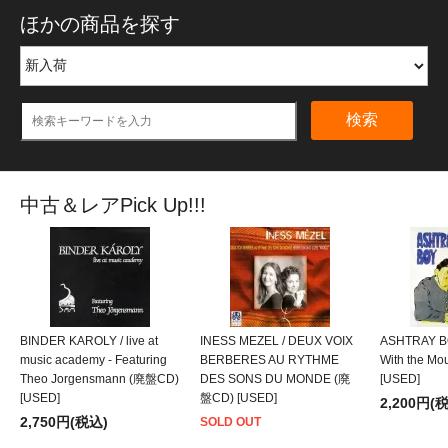
ほかの商品を探す
検索
中古＆レアPick Up!!!
BINDER KAROLY / live at
INESS MEZEL / DEUX VOIX
ASHTRAY BO
music academy - Featuring
BERBERES AU RYTHME
With the M
Theo Jorgensmann (廃盤CD)
DES SONS DU MONDE (廃
[USED]
[USED]
盤CD) [USED]
2,200円(
2,750円(税込)
SOLD OUT