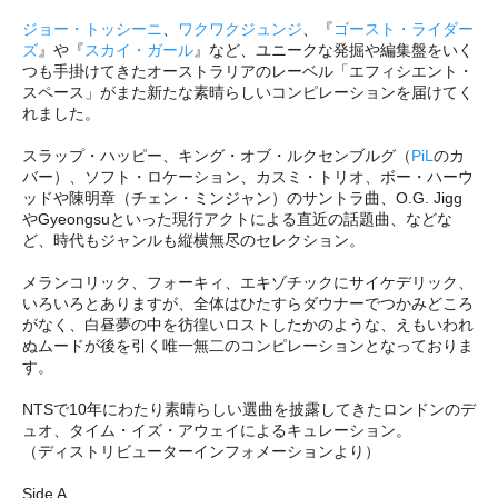
ジョー・トッシーニ
、
ワクワクジュンジ
、『
ゴースト・ライダー
ズ
』や『
スカイ・ガール
』など、ユニークな発掘や編集盤をいく
つも手掛けてきたオーストラリアのレーベル「エフィシエント・
スペース」がまた新たな素晴らしいコンピレーションを届けてく
れました。
スラップ・ハッピー、キング・オブ・ルクセンブルグ（
PiL
のカ
バー）、ソフト・ロケーション、カスミ・トリオ、ボー・ハーウ
ッドや陳明章（チェン・ミンジャン）のサントラ曲、O.G. Jigg
やGyeongsuといった現行アクトによる直近の話題曲、などな
ど、時代もジャンルも縦横無尽のセレクション。
メランコリック、フォーキィ、エキゾチックにサイケデリック、
いろいろとありますが、全体はひたすらダウナーでつかみどころ
がなく、白昼夢の中を彷徨いロストしたかのような、えもいわれ
ぬムードが後を引く唯一無二のコンピレーションとなっておりま
す。
NTSで10年にわたり素晴らしい選曲を披露してきたロンドンのデ
ュオ、タイム・イズ・アウェイによるキュレーション。
（ディストリビューターインフォメーションより）
Side A