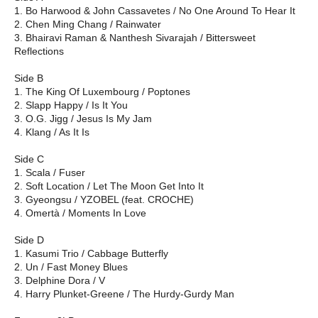
1. Bo Harwood & John Cassavetes / No One Around To Hear It
2. Chen Ming Chang / Rainwater
3. Bhairavi Raman & Nanthesh Sivarajah / Bittersweet
Reflections
Side B
1. The King Of Luxembourg / Poptones
2. Slapp Happy / Is It You
3. O.G. Jigg / Jesus Is My Jam
4. Klang / As It Is
Side C
1. Scala / Fuser
2. Soft Location / Let The Moon Get Into It
3. Gyeongsu / YZOBEL (feat. CROCHE)
4. Omertà / Moments In Love
Side D
1. Kasumi Trio / Cabbage Butterfly
2. Un / Fast Money Blues
3. Delphine Dora / V
4. Harry Plunket-Greene / The Hurdy-Gurdy Man