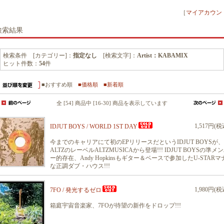
［
マイアカウン
検索結果
検索条件 [カテゴリー]：
指定なし
[検索文字]：
Artist：KABAMIX
ヒット件数：
54
件
■おすすめ順
■価格順
■新着順
全 [54] 商品中 [16-30] 商品を表示しています
1,517円(税
IDJUT BOYS / WORLD 1ST DAY
今までのキャリアにて初のEPリリースだというIDJUT BOYSが、
ALTZのレーベルALTZMUSICAから登場!!! IDJUT BOYSの準メ
ー的存在、Andy Hopkinsもギター＆ベースで参加したU-STARマ
な正調ダブ・ハウス!!!
1,980円(税
7FO / 発光するゼロ
箱庭宇宙音楽家、7FOが待望の新作をドロップ!!!