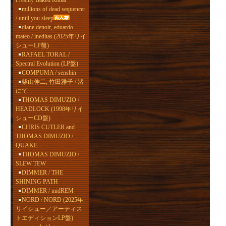
Freshly Baked Ritual
millions of dead sequencer
/ until you sleep
diane denoir, eduardo
mateo / ineditas (2025年リイ
シューLP盤)
RAFAEL TORAL /
Spectral Evolution (LP盤)
COMPUMA / senshin
柴山伸二, 竹田雅子 / 渚
にて
THOMAS DIMUZIO /
HEADLOCK (1998年リイ
シューCD盤)
CHRIS CUTLER and
THOMAS DIMUZIO /
QUAKE
THOMAS DIMUZIO /
SLEW TEW
DIMMER / THE
SHINING PATH
DIMMER / midREM
NORD / NORD (2025年
リイシュー／アーティス
トエディションLP盤)