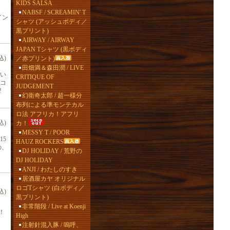
KIDS SALSA
NABSF / SCREAMIN' T
イン
シャツ (アッシュボディ／
黒プリント)
AIRWAY / AIRWAY
JAPAN Tシャツ (黒ボディ
込)
／赤プリント)
田畑満＆森田潤 / LIVE
い
CRITIQUE OF
コ
JUDGEMENT
!
幻衛奇太郎 / 超一様分
布列による準モンテカル
ロ法 アフリカ！アフリ
込)
カ！
MESSY T / POOR
15
HAUZ ROCKERS
の、
DJ HOLIDAY / 荒野の
DJ HOLIDAY
ANJI / わたしのすき
居酒屋カヤ オリジナル
ロゴTシャツ (白ボディ／
込)
黒プリント)
非常階段 / Live at Koenji
！
High
注射針混入豚 / 嗚呼、