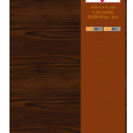
ヤマベケイジの
たまには日記
店主BLOGはこちら