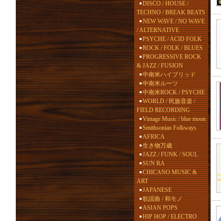
DISCO / HOUSE /
TECHNO / BREAK BEATS
NEW WAVE / NO WAVE
/ ALTERNATIVE
PSYCHE / ACID FOLK
ROCK / FOLK / BLUES
PROGRESSIVE ROCK
& JAZZ / FUSION
中南米ハイブリッド
中南米ルーツ
中南米ROCK / PSYCHE
WORLD / 民族音楽 /
FIELD RECORDING
Vintage Music / blue moon
Smithsonian Folkways
AFRICA
生き物万歳
JAZZ / FUNK / SOUL
SUN RA
CHICANO MUSIC &
ART
JAPANESE
歌謡曲 / 和モノ
ASIAN POPS
HIP HOP / ELECTRO