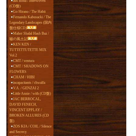
aus isoda / Interwoven
(CD盤)
Go Hirano / The Habit
Fernando Kabusacki / The
Legendary Landscapes (国内
盤仕様CD)
Maher Shalal Hash Baz /
嘘の風土記
KEN KEN /
TUTTETTUTETTE MIX
Vol.2
CMT / ventura
CMT / SHADOWS ON
FLOWERS
CHAM / HIBI
incapacitants / chwalfa
V.A. / GENZAI 2
Little Annie / with (CD盤)
JAC BERROCAL,
DAVID FENECH,
VINCENT EPPLAY /
BROKEN ALLURES (CD
盤)
ZOS KIA / COIL / Silence
and Secrecy