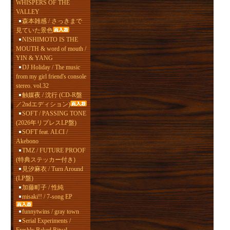
WHISPERS OF THE
VALLEY
森本雑感 / さっきまで
見ていた景色
NISHIMOTO IS THE
MOUTH & word of mouth /
YIN & YANG
DJ Holiday / The music
from my girl friend's console
stereo. vol.32
触媒夜 / 沈行 (CD-R盤
／2ndエディション)
SOFT / PASSING TONE
(2026年リプレスLP盤)
SOFT feat. ALCI /
Akebono
TMZ / FUTURE PROOF
(特典ステッカー付き)
見汐麻衣 / Turn Around
(LP盤)
加藤町子 / 性純
misaki!! / 7-song EP
funnytwins / gray town
Serial Experiments /