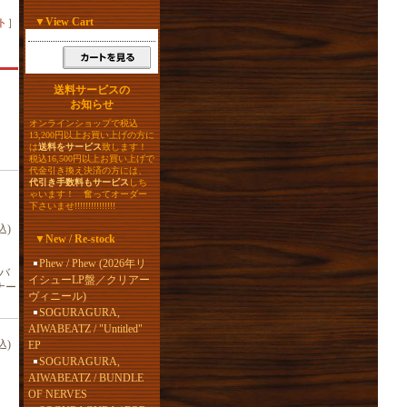
▼
View Cart
ト
］
送料サービスの
お知らせ
オンラインショップで税込
13,200円以上お買い上げの方に
は
送料をサービス
致します！
税込16,500円以上お買い上げで
代金引き換え決済の方には、
代引き手数料もサービス
しち
ゃいます！ 奮ってオーダー
下さいませ!!!!!!!!!!!!!!!
込)
▼
New / Re-stock
Phew / Phew (2026年リ
ンバ
イシューLP盤／クリアー
ナー
ヴィニール)
SOGURAGURA,
AIWABEATZ / "Untitled"
込)
EP
SOGURAGURA,
AIWABEATZ / BUNDLE
OF NERVES