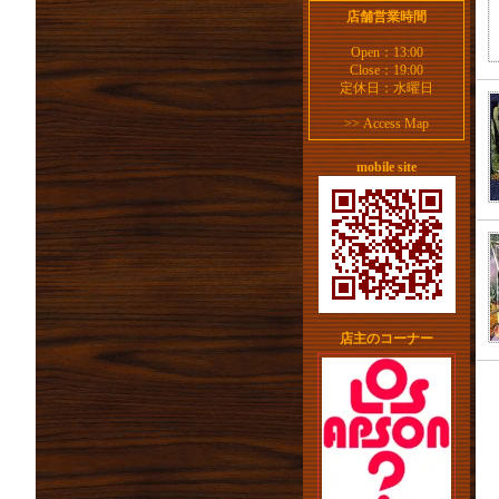
店舗営業時間
Open：13:00
Close：19:00
定休日：水曜日
>>
Access Map
mobile site
店主のコーナー