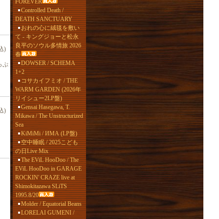
FOREVER
Controlled Death /
DEATH SANCTUARY
おれの心に絨毯を敷い
て - キングジョーと松永
良平のソウル多情旅 2026
込)
春
DOWSER / SCHEMA
っぷ
1+2
コサカイフミオ / THE
WARM GARDEN (2026年
リイシュー2LP盤)
Gensai Hasegawa, T.
込)
Mikawa / The Unstructurized
Sea
KiMiMi / ИМА (LP盤)
空中睡眠 / 2025こども
の日Live Mix
The EViL HooDoo / The
EViL HooDoo in GARAGE
ROCKIN' CRAZE live at
Shimokitazawa SLiTS
1995.8/20
Molder / Equatorial Beans
LORELAI GUMENI /