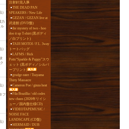
注射針混入豚
THE DEAD PAN
込)
SPEAKERS / New Life
GEZAN / GEZAN live at
威力
武道館 (DVD盤)
タル
the mystery of two - hoo
doo it up T-shirt (黒ボディ
／白プリント)
TAIJI MOTOI / F.L. 3way
トートバッグ
込)
LAFMS / Rick
験
Potts“Sparkle & Puppy”スウ
レク
ェット (黒ボディ／シルバ
ープリント)
grudge eater / Tsuyama
Thirty Massacre
Cameron Poe / ginza heat
込)
Fila Brazillia / old codes
タフ
new chaos (2026年リイシ
ュー／国内盤仕様CD)
VIDEOTAPEMUSIC /
NOISE FACE
LANDSCAPE (CD盤)
込)
MERMAID / DUB