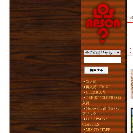
新入荷
再入荷PICK UP
USED新入荷
T-SHIRT / CLOTHES新
入荷
Mellow筋 / 高円寺バレ
アリック
LOS APSON?
CLASSICS
MIX CD / TAPE