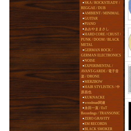
SKA / ROCKSTEADY /
REGGAE / DUB
AMBIENT / MINIMAL
GUITAR
PIANO
あおやままさし
HARD CORE / CRUST /
PUNK / DOOM / BLACK
METAL
GERMAN ROCK /
GERMAN ELECTRONICS
NOISE
EXPERIMENTAL /
AVANT-GARDE / 電子音
楽 / DRONE
MERZBOW
HAIR STYLISTICS / 中
原昌也
KUKNACKE
woodman関連
永田一直 / ExT
Recordings / TRANSONIC
ZERO GRAVITY
EM RECORDS
BLACK SMOKER