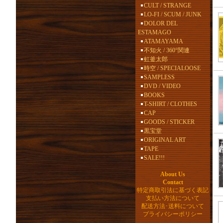
CULT / STRANGE
LO-FI / SCUM / JUNK
DOLOR DEL
ESTAMAGO
ATAMAYAMA
不知火 / 360°関連
虹釜太郎
時空 / SPECIALOOSE
SAMPLESS
DVD / VIDEO
BOOKS
T-SHIRT / CLOTHES
CAP
GOODS / STICKER
黒宝堂
ORIGINAL ART
TAPE
SALE!!!
About Us
Contact
特定商取引法に基づく表記
支払い方法について
配送方法･送料について
プライバシーポリシー