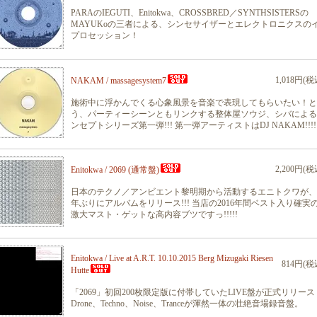
PARAのIEGUTI、Enitokwa、CROSSBRED／SYNTHSISTERSの
MAYUKoの三者による、シンセサイザーとエレクトロニクスの
プロセッション！
1,018円(税
NAKAM / massagesystem7
施術中に浮かんでくる心象風景を音楽で表現してもらいたい！と
う、パーティーシーンともリンクする整体屋ソウジ、シバによる
ンセプトシリーズ第一弾!!! 第一弾アーティストはDJ NAKAM!!!!
2,200円(税
Enitokwa / 2069 (通常盤)
日本のテクノ／アンビエント黎明期から活動するエニトクワが、
年ぶりにアルバムをリリース!!! 当店の2016年間ベスト入り確実
激大マスト・ゲットな高内容ブツですっ!!!!!
Enitokwa / Live at A.R.T. 10.10.2015 Berg Mizugaki Riesen
814円(税
Hutte
「2069」初回200枚限定版に付帯していたLIVE盤が正式リリース
Drone、Techno、Noise、Tranceが渾然一体の壮絶音場録音盤。