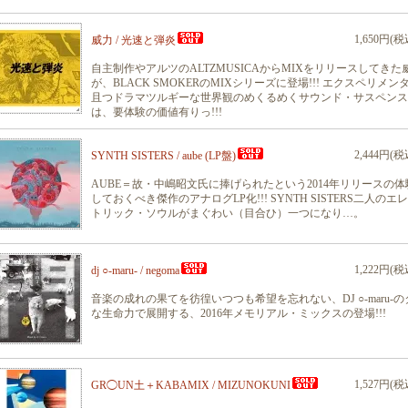
1,650円(税
威力 / 光速と弾炎
自主制作やアルツのALTZMUSICAからMIXをリリースしてきた
が、BLACK SMOKERのMIXシリーズに登場!!! エクスペリメン
且つドラマツルギーな世界観のめくるめくサウンド・サスペンス
は、要体験の価値有りっ!!!
2,444円(税
SYNTH SISTERS / aube (LP盤)
AUBE＝故・中嶋昭文氏に捧げられたという2014年リリースの体
しておくべき傑作のアナログLP化!!! SYNTH SISTERS二人のエ
トリック・ソウルがまぐわい（目合ひ）一つになり…。
1,222円(税
dj ○-maru- / negoma
音楽の成れの果てを彷徨いつつも希望を忘れない、DJ ○-maru-の
な生命力で展開する、2016年メモリアル・ミックスの登場!!!
1,527円(税
GR◯UN土＋KABAMIX / MIZUNOKUNI