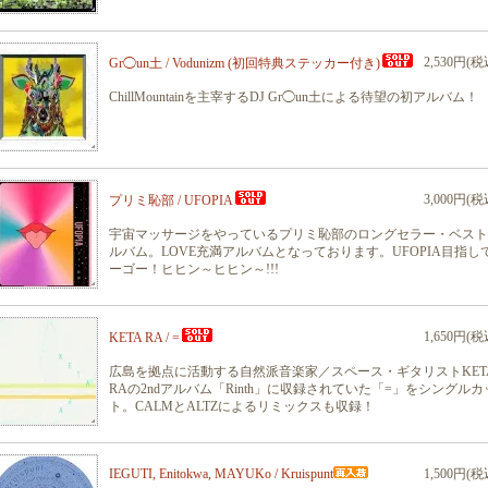
2,530円(税
Gr◯un土 / Vodunizm (初回特典ステッカー付き)
ChillMountainを主宰するDJ Gr◯un土による待望の初アルバム！
3,000円(税
プリミ恥部 / UFOPIA
宇宙マッサージをやっているプリミ恥部のロングセラー・ベスト
ルバム。LOVE充満アルバムとなっております。UFOPIA目指し
ーゴー！ヒヒン～ヒヒン～!!!
1,650円(税
KETA RA / =
広島を拠点に活動する自然派音楽家／スペース・ギタリストKET
RAの2ndアルバム「Rinth」に収録されていた「=」をシングルカ
ト。CALMとALTZによるリミックスも収録！
IEGUTI, Enitokwa, MAYUKo / Kruispunt
1,500円(税