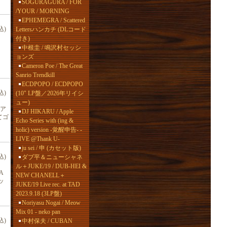
SOGURAGURA / FOR
/YOUR / MORNING
EPHEMEGRA / Scattered
込)
Lettersハンカチ (DLコード
付き)
中根圭 / 鳴沢村セッシ
ョンズ
Cameron Poe / The Great
Sanrio Trendkill
ECDPOPO / ECDPOPO
込)
(10" LP盤／2026年リイシ
ュー)
ア
DJ HIKARU / Apple
てゴ
Echo Series with (ing &
holic) version -覚醒申告- -
LIVE @Thank U-
ju sei / 申 (カセット版)
込)
ダブ平＆ニューシャネ
ル＋JUKE/19 / DUB-HEI &
A
NEW CHANELL＋
ッ
JUKE/19 Live rec. at TAD
2023.9.18 (3LP盤)
Noriyasu Nogai / Meow
Mix 01 - neko pan
込)
中村保夫 / CUBAN