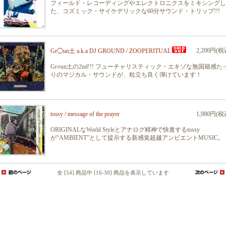
フィールド・レコーディングやエレクトロニクスをミキシングし
た、コズミック・サイケデリックな60分サウンド・トリップ!!!
2,200円(税
Gr◯un土 a.k.a DJ GROUND / ZOOPERITUAL
Gr○un土の2nd!!! フューチャリスティック・エキゾな無国籍感た
りのマジカル・サウンドが、粒立ち良く弾けています！
tossy / message of the prayer
1,980円(税
ORIGINALなWorld Styleとアナログ精神で快進するtossy
が“AMBIENT”として提示する新感覚超越アンビエントMUSIC。
全 [54] 商品中 [16-30] 商品を表示しています