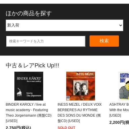
ほかの商品を探す
検索
中古＆レアPick Up!!!
BINDER KAROLY / live at
INESS MEZEL / DEUX VOIX
ASHTRAY BO
music academy - Featuring
BERBERES AU RYTHME
With the M
Theo Jorgensmann (廃盤CD)
DES SONS DU MONDE (廃
[USED]
[USED]
盤CD) [USED]
2,200円(
2,750円(税込)
SOLD OUT