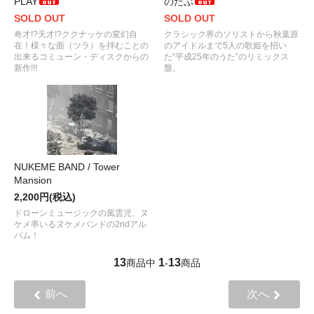
PLAY
のだぶ
SOLD OUT
SOLD OUT
奇才!?天才!?ククナッケの変幻自
クラシック界のソリストから秋葉原
在！様々な面（ツラ）を拝むことの
のアイドルまで5人の歌姫を招い
出来るコミューン・ディスクからの
た“平成25年のうた”のリミックス
新作!!!
盤。
NUKEME BAND / Tower
Mansion
2,200円(税込)
ドローンミュージックの風雲児、ヌ
ケメ率いるヌケメバンドの2ndアル
バム！
13
1
13
商品中
-
商品
前へ
次へ