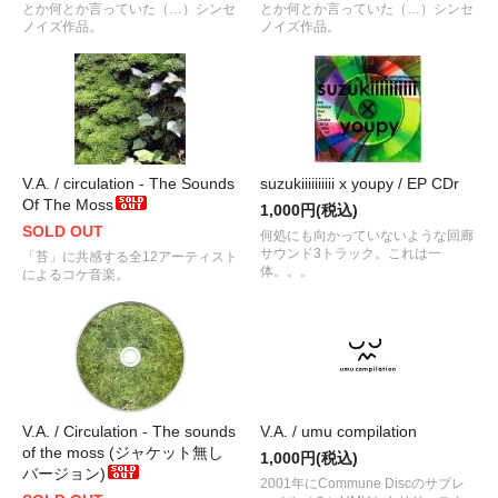
とか何とか言っていた（…）シンセ
とか何とか言っていた（…）シンセ
ノイズ作品。
ノイズ作品。
V.A. / circulation - The Sounds
suzukiiiiiiiiii x youpy / EP CDr
Of The Moss
1,000円(税込)
SOLD OUT
何処にも向かっていないような回廊
サウンド3トラック。これは一
「苔」に共感する全12アーティスト
体。。。
によるコケ音楽。
V.A. / Circulation - The sounds
V.A. / umu compilation
of the moss (ジャケット無し
1,000円(税込)
バージョン)
2001年にCommune Discのサブレ