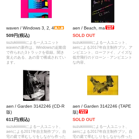
waven / Windows 3, 2, 4
aen / Beach, ma
509円(税込)
SOLD OUT
suzukiiiiiiiiiiによる一人ユニット
suzukiiiiiiiiiiによる一人ユニット、
wavenの新作は、Windowsの起動音
aenによる2017年自主制作ブツ。ア
で作られた3トラックを収録。聞き
ンビエント、ローファイ、ノイズな
覚えのある、あの音で構成されてい
低空飛行のドローン・アンビエント
ます。
な内容。
aen / Garden 3142246 (CD-R
aen / Garden 3142246 (TAPE
版)
版)
611円(税込)
SOLD OUT
suzukiiiiiiiiiiによる一人ユニット、
suzukiiiiiiiiiiによる一人ユニット、
aenによる2017年自主制作ブツ。自
aenによる2017年自主制作ブツ。自
宅の庭で草むしりをしながら作った
宅の庭で草むしりをしながら作った