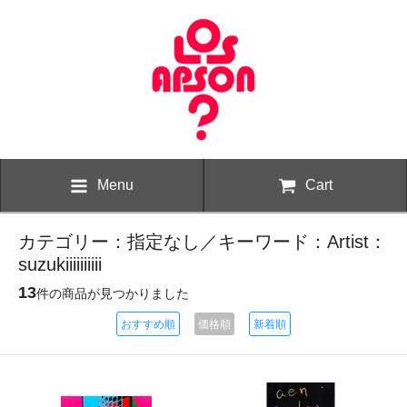
Menu
Cart
カテゴリー：指定なし／キーワード：Artist：
suzukiiiiiiiiii
13
件の商品が見つかりました
おすすめ順
価格順
新着順