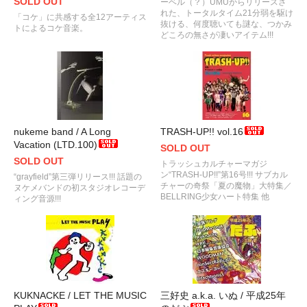
SOLD OUT
ーベル（？）UMUからリリースさ
れた、トータルタイム21分弱を駆け
「コケ」に共感する全12アーティス
抜ける、何度聴いても謎な、つかみ
トによるコケ音楽。
どころの無さが凄いアイテム!!!
nukeme band / A Long
TRASH-UP!! vol.16
Vacation (LTD.100)
SOLD OUT
SOLD OUT
トラッシュカルチャーマガジ
ン“TRASH-UP!!”第16号!!! サブカル
“grayfield”第三弾リリース!!! 話題の
チャーの奇祭「夏の魔物」大特集／
ヌケメバンドの初スタジオレコーデ
BELLRING少女ハート特集 他
ィング音源!!!
KUKNACKE / LET THE MUSIC
三好史 a.k.a. いぬ / 平成25年