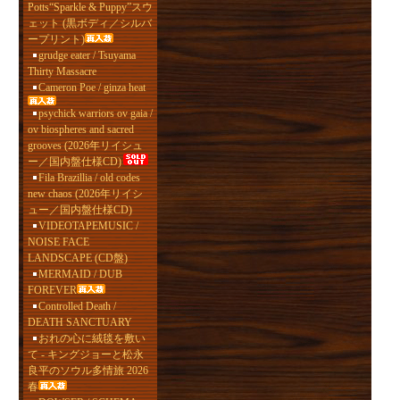
Potts“Sparkle & Puppy”スウ
ェット (黒ボディ／シルバ
ープリント)
grudge eater / Tsuyama
Thirty Massacre
Cameron Poe / ginza heat
psychick warriors ov gaia /
ov biospheres and sacred
grooves (2026年リイシュ
ー／国内盤仕様CD)
Fila Brazillia / old codes
new chaos (2026年リイシ
ュー／国内盤仕様CD)
VIDEOTAPEMUSIC /
NOISE FACE
LANDSCAPE (CD盤)
MERMAID / DUB
FOREVER
Controlled Death /
DEATH SANCTUARY
おれの心に絨毯を敷い
て - キングジョーと松永
良平のソウル多情旅 2026
春