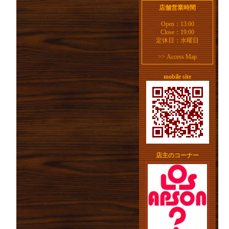
店舗営業時間
Open：13:00
Close：19:00
定休日：水曜日
>>
Access Map
mobile site
店主のコーナー