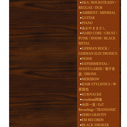
SKA / ROCKSTEADY /
REGGAE / DUB
AMBIENT / MINIMAL
GUITAR
PIANO
あおやままさし
HARD CORE / CRUST /
PUNK / DOOM / BLACK
METAL
GERMAN ROCK /
GERMAN ELECTRONICS
NOISE
EXPERIMENTAL /
AVANT-GARDE / 電子音
楽 / DRONE
MERZBOW
HAIR STYLISTICS / 中
原昌也
KUKNACKE
woodman関連
永田一直 / ExT
Recordings / TRANSONIC
ZERO GRAVITY
EM RECORDS
BLACK SMOKER