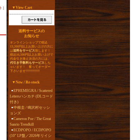
▼
View Cart
ト
］
送料サービスの
お知らせ
オンラインショップで税込
13,200円以上お買い上げの方に
は
送料をサービス
致します！
税込16,500円以上お買い上げで
代金引き換え決済の方には、
代引き手数料もサービス
しち
ゃいます！ 奮ってオーダー
下さいませ!!!!!!!!!!!!!!!
▼
New / Re-stock
EPHEMEGRA / Scattered
Lettersハンカチ (DLコード
付き)
中根圭 / 鳴沢村セッシ
ョンズ
Cameron Poe / The Great
Sanrio Trendkill
ECDPOPO / ECDPOPO
(10" LP盤／2026年リイシ