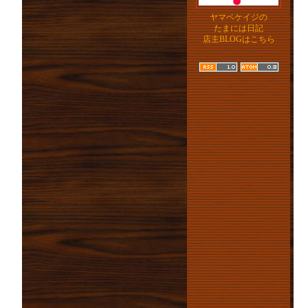
ヤマベケイジの
たまには日記
店主BLOGはこちら