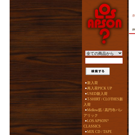
a
新入荷
再入荷PICK UP
USED新入荷
T-SHIRT / CLOTHES新
入荷
Mellow筋 / 高円寺バレ
アリック
LOS APSON?
CLASSICS
MIX CD / TAPE