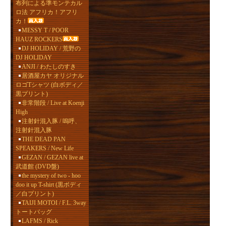
布列による準モンテカル
ロ法 アフリカ！アフリ
カ！
MESSY T / POOR
HAUZ ROCKERS
DJ HOLIDAY / 荒野の
DJ HOLIDAY
ANJI / わたしのすき
居酒屋カヤ オリジナル
ロゴTシャツ (白ボディ／
黒プリント)
非常階段 / Live at Koenji
High
注射針混入豚 / 嗚呼、
注射針混入豚
THE DEAD PAN
SPEAKERS / New Life
GEZAN / GEZAN live at
武道館 (DVD盤)
the mystery of two - hoo
doo it up T-shirt (黒ボディ
／白プリント)
TAIJI MOTOI / F.L. 3way
トートバッグ
LAFMS / Rick