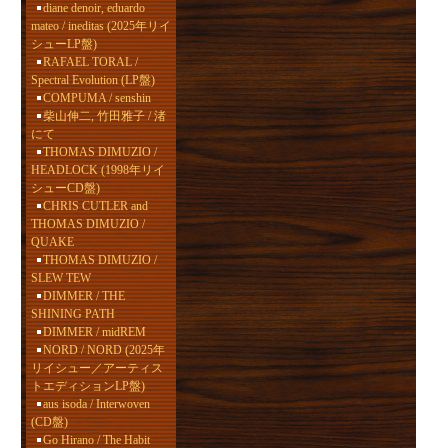
diane denoir, eduardo
mateo / ineditas (2025年リイ
シューLP盤)
RAFAEL TORAL /
Spectral Evolution (LP盤)
COMPUMA / senshin
柴山伸二, 竹田雅子 / 渚
にて
THOMAS DIMUZIO /
HEADLOCK (1998年リイ
シューCD盤)
CHRIS CUTLER and
THOMAS DIMUZIO /
QUAKE
THOMAS DIMUZIO /
SLEW TEW
DIMMER / THE
SHINING PATH
DIMMER / midREM
NORD / NORD (2025年
リイシュー／アーティス
トエディションLP盤)
aus isoda / Interwoven
(CD盤)
Go Hirano / The Habit