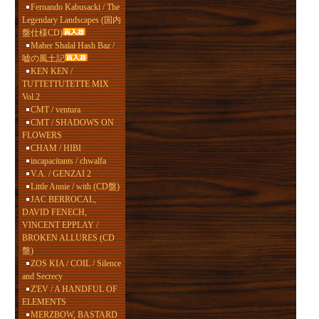
Fernando Kabusacki / The
Legendary Landscapes (国内
盤仕様CD)
Maher Shalal Hash Baz /
嘘の風土記
KEN KEN /
TUTTETTUTETTE MIX
Vol.2
CMT / ventura
CMT / SHADOWS ON
FLOWERS
CHAM / HIBI
incapacitants / chwalfa
V.A. / GENZAI 2
Little Annie / with (CD盤)
JAC BERROCAL,
DAVID FENECH,
VINCENT EPPLAY /
BROKEN ALLURES (CD
盤)
ZOS KIA / COIL / Silence
and Secrecy
Z'EV / A HANDFUL OF
ELEMENTS
MERZBOW, BASTARD