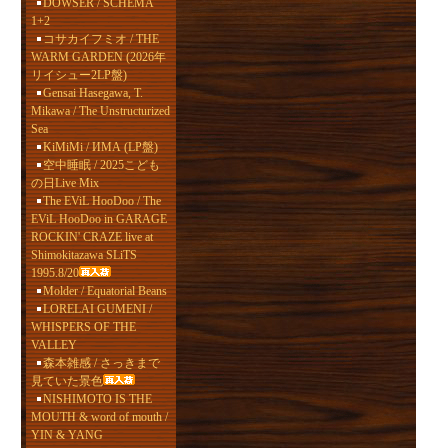
DOWSER / SCHEMA
1+2
コサカイフミオ / THE
WARM GARDEN (2026年
リイシュー2LP盤)
Gensai Hasegawa, T.
Mikawa / The Unstructurized
Sea
KiMiMi / ИМА (LP盤)
空中睡眠 / 2025こども
の日Live Mix
The EViL HooDoo / The
EViL HooDoo in GARAGE
ROCKIN' CRAZE live at
Shimokitazawa SLiTS
1995.8/20
Molder / Equatorial Beans
LORELAI GUMENI /
WHISPERS OF THE
VALLEY
森本雑感 / さっきまで
見ていた景色
NISHIMOTO IS THE
MOUTH & word of mouth /
YIN & YANG