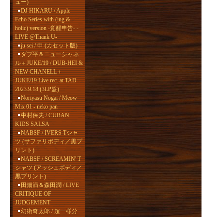
ュー)
DJ HIKARU / Apple
Echo Series with (ing &
holic) version -覚醒申告- -
LIVE @Thank U-
ju sei / 申 (カセット版)
ダブ平＆ニューシャネ
ル＋JUKE/19 / DUB-HEI &
NEW CHANELL＋
JUKE/19 Live rec. at TAD
2023.9.18 (3LP盤)
Noriyasu Nogai / Meow
Mix 01 - neko pan
中村保夫 / CUBAN
KIDS SALSA
NABSF / IVERS Tシャ
ツ (サファリボディ／黒プ
リント)
NABSF / SCREAMIN' T
シャツ (アッシュボディ／
黒プリント)
田畑満＆森田潤 / LIVE
CRITIQUE OF
JUDGEMENT
幻衛奇太郎 / 超一様分