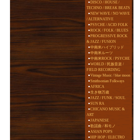
DISCO / HOUSE /
TECHNO / BREAK BEATS
NEW WAVE / NO WAVE
/ ALTERNATIVE
PSYCHE / ACID FOLK
ROCK / FOLK / BLUES
PROGRESSIVE ROCK
& JAZZ / FUSION
中南米ハイブリッド
中南米ルーツ
中南米ROCK / PSYCHE
WORLD / 民族音楽 /
FIELD RECORDING
Vintage Music / blue moon
Smithsonian Folkways
AFRICA
生き物万歳
JAZZ / FUNK / SOUL
SUN RA
CHICANO MUSIC &
ART
JAPANESE
歌謡曲 / 和モノ
ASIAN POPS
HIP HOP / ELECTRO