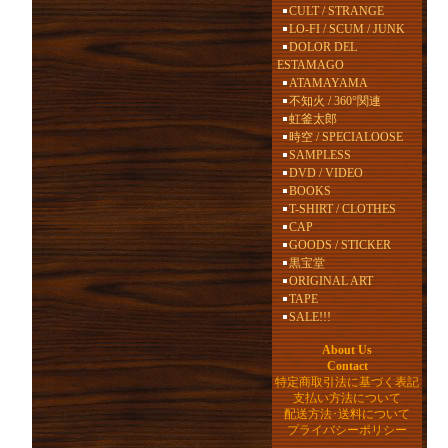
CULT / STRANGE
LO-FI / SCUM / JUNK
DOLOR DEL
ESTAMAGO
ATAMAYAMA
不知火 / 360°関連
虹釜太郎
時空 / SPECIALOOSE
SAMPLESS
DVD / VIDEO
BOOKS
T-SHIRT / CLOTHES
CAP
GOODS / STICKER
黒宝堂
ORIGINAL ART
TAPE
SALE!!!
About Us
Contact
特定商取引法に基づく表記
支払い方法について
配送方法･送料について
プライバシーポリシー