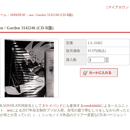
［
マイアカウン
ホーム
>
JAPANESE
>
aen / Garden 3142246 (CD-R版)
en / Garden 3142246 (CD-R版)
型番
LA-16462
販売価格
611円(税込)
購入数
KAOSSILATOR担当として
ヌケメバンド
にも参加する
suzukiiiiiiiiii
による一人ユニッ
ト、
aen
による2017年自主制作ブツが入荷。自宅の庭で草むしりをしながら作ったと
か何とか言っていた（…）シンセノイズ作品のクリアー音質なCD-Rバージョン！