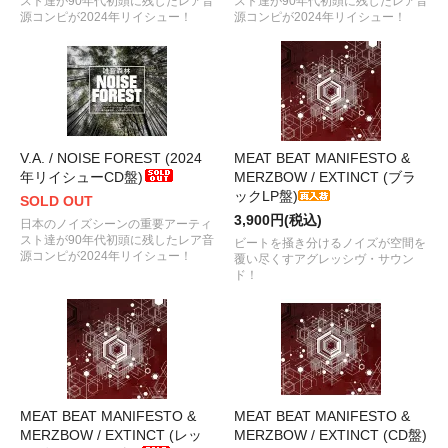
スト達が90年代初頭に残したレア音
スト達が90年代初頭に残したレア音
源コンピが2024年リイシュー！
源コンピが2024年リイシュー！
V.A. / NOISE FOREST (2024
MEAT BEAT MANIFESTO &
年リイシューCD盤)
MERZBOW / EXTINCT (ブラ
ックLP盤)
SOLD OUT
3,900円(税込)
日本のノイズシーンの重要アーティ
スト達が90年代初頭に残したレア音
ビートを掻き分けるノイズが空間を
源コンピが2024年リイシュー！
覆い尽くすアグレッシヴ・サウン
ド！
MEAT BEAT MANIFESTO &
MEAT BEAT MANIFESTO &
MERZBOW / EXTINCT (レッ
MERZBOW / EXTINCT (CD盤)