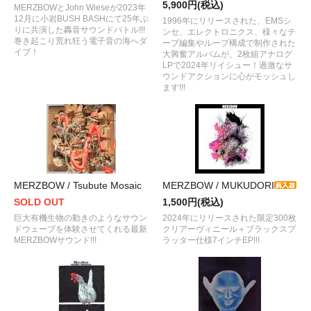
5,900円(税込)
MERZBOWとJohn Wieseが2023年
12月に小岩BUSH BASHにて25年ぶ
1996年にリリースされた、EMSシ
りに共演した轟音サウンドバトル!!!
ンセ、エレクトロニクス、様々なテ
巻き起こり荒れ狂う電子音の海へダ
ープ編集やループ構成で制作された
イブ！
大興奮アルバムが、2枚組アナログ
LPで2024年リイシュー！過激なサ
ウンドアクションに心がモッシュし
ます!!!
MERZBOW / Tsubute Mosaic
MERZBOW / MUKUDORI
SOLD OUT
1,500円(税込)
巨大有機生物の動きのようなサウン
2024年にリリースされた限定300枚
ドウェーブを体験させてくれる最新
クリアーヴィニール＋ブラックスプ
MERZBOWサウンド!!!
ラッター仕様7インチEP!!!