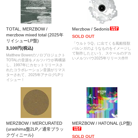
TOTAL, MERZBOW /
Merzbow / Sedonis
merzbow mixed total (2025年
SOLD OUT
リイシューLP盤)
「ウルトラQ」に出てくる風船怪獣
3,100円(税込)
バルンガのようなものをイメージし
て制作したという、スケールのデカ
Matthew Bowerのソロプロジェクト
いメルツバウ2025年リリース作!!!
TOTALの音源をメルツバウが再構築
し、1997年にカセットリリースさ
れたコラボレーション音源がリマス
ターされて、2025年アナログLPリ
イシュー！
MERZBOW / MERCURATED
MERZBOW / HATONAL (LP盤)
(urashima盤2LP／通常ブラッ
クヴィニール)
SOLD OUT