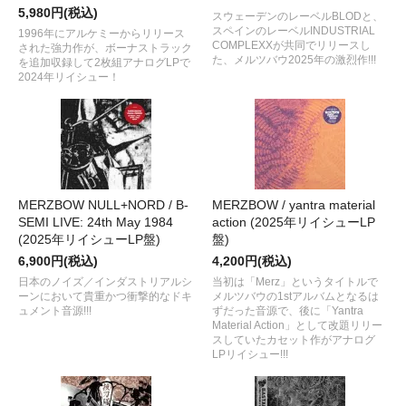
5,980円(税込)
スウェーデンのレーベルBLODと、
スペインのレーベルINDUSTRIAL
1996年にアルケミーからリリース
COMPLEXXが共同でリリースし
された強力作が、ボーナストラック
た、メルツバウ2025年の激烈作!!!
を追加収録して2枚組アナログLPで
2024年リイシュー！
MERZBOW NULL+NORD / B-
MERZBOW / yantra material
SEMI LIVE: 24th May 1984
action (2025年リイシューLP
(2025年リイシューLP盤)
盤)
6,900円(税込)
4,200円(税込)
日本のノイズ／インダストリアルシ
当初は「Merz」というタイトルで
ーンにおいて貴重かつ衝撃的なドキ
メルツバウの1stアルバムとなるは
ュメント音源!!!
ずだった音源で、後に「Yantra
Material Action」として改題リリー
スしていたカセット作がアナログ
LPリイシュー!!!