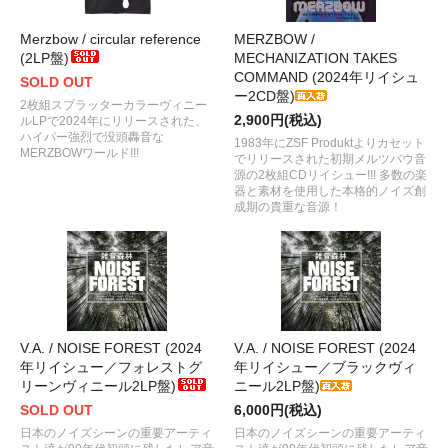
Merzbow / circular reference
MERZBOW /
(2LP盤)
MECHANIZATION TAKES
COMMAND (2024年リイシュ
SOLD OUT
ー2CD盤)
2枚組スプラッターカラーヴィニー
2,900円(税込)
ルLPで2024年にリリースされた、
ハイパー強烈で没頭轟音な
1983年にZSF Produktよりカセット
MERZBOWワールド!!!
でリリースされた初期メルツバウ音
源の2枚組CDリイシュー!!! 多数の楽
器と素材を使用した本格的ノイズ創
成期の貴重な音源！
V.A. / NOISE FOREST (2024
V.A. / NOISE FOREST (2024
年リイシュー／フォレストグ
年リイシュー／ブラックヴィ
リーンヴィニール2LP盤)
ニール2LP盤)
SOLD OUT
6,000円(税込)
日本のノイズシーンの重要アーティ
日本のノイズシーンの重要アーティ