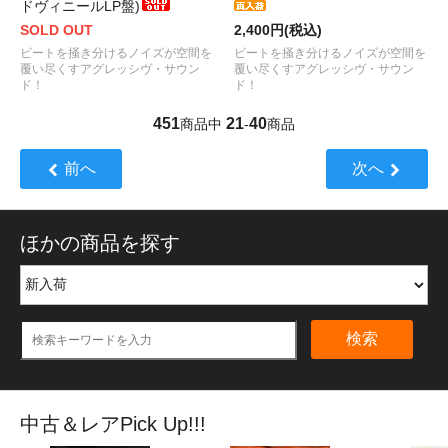
ドヴィニールLP盤)
SOLD OUT
2,400円(税込)
ビートを掻き分けるノイズが空間を
ビートを掻き分けるノイズが空間を
覆い尽くすアグレッシヴ・サウン
覆い尽くすアグレッシヴ・サウン
ド！
ド！
451
21
40
商品中
-
商品
前へ
次へ
ほかの商品を探す
検索
中古＆レアPick Up!!!