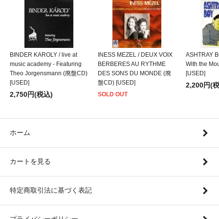
BINDER KAROLY / live at
INESS MEZEL / DEUX VOIX
ASHTRAY BO
music academy - Featuring
BERBERES AU RYTHME
With the M
Theo Jorgensmann (廃盤CD)
DES SONS DU MONDE (廃
[USED]
[USED]
盤CD) [USED]
2,200円(
2,750円(税込)
SOLD OUT
ホーム
カートを見る
特定商取引法に基づく表記
プライバシーポリシー