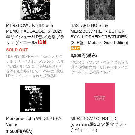
MERZBOW / 抜刀隊 with
BASTARD NOISE &
MEMORIAL GADGETS (2025
MERZBOW / RETRIBUTION
年リイシュー3LP盤／通常ブラ
BY ALL OTHER CREATURES
ックヴィニール)
(2LP盤／Metallic Gold Edition)
SOLD OUT
3,900円(税込)
1986年に米RRRecordsからオリジ
ナルリリースされたメルツバウの傑
地獄のようなデス・ヴォイスも立ち
作2ndアルバムに、当時録音された
現れる抑揚の効いた阿鼻叫喚ノイズ
音源も追加収録して2025年に3枚組
ワールドをご確認下さい！
LPでリイシューされた拡張盤!!!
Merzbow, John WIESE / EKA
MERZBOW / OERSTED
Varna
(urashima盤2LP／通常ブラッ
クヴィニール)
1,500円(税込)