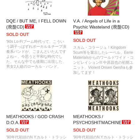
DQE / BUT ME, I FELL DOWN
V.A. / Angels of Life in a
(廃盤CD)
Psychic Wasteland (廃盤CD)
SOLD OUT
SOLD OUT
'90s Lo-Fiブーム時代って、こうい
う調子っぱずれボーカル＆チープ演
スカム・コラージュ！Kingdom
奏系バンドが、ごまんといたんです
Scum等を輩出したレーベル、Eerie
よね～。今思うと平和な時代でし
Materialsからのワールドワイド・コ
た。そんな中でも後期に出現した、
ンピレイション!!! 中原昌也の初期ユ
男女2人組のローカル・バンド。
ニット、Violent Onsen Geishaも参
加してます！
MEATHOOKS / GOD CRASH
MEATHOOKS /
D.O.A.
PSYCHOSHITMACHINE
SOLD OUT
SOLD OUT
'90年代初頭のN.Y.カルト・トラッシ
'90年代初頭のN.Y.カルト・トラッシ