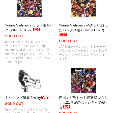
Young Vietnam / カラーモザイ
Young Vietnam / やさしい顔し
ク (ZINE＋CD-R)
たパンクス達 (ZINE＋CD-R)
SOLD OUT
SOLD OUT
DOCRとかぶりつきによるキテレ
ツ・コラージュDUO！Young
JAPONのセッション、もぉーーー
Vietnamの爆発コラージュ集、第一
ドタバタ・ハッチャケてます!!! コラ
弾!!! かぶりつきによる、ハッチャ
ージュ・ブックもヌメリとハジけて
ケ・ソロ音源「カラーモザイクのテ
ます!!!
ーマ」付き!!!
ミッシング箱庭 / milky
恋風 / ピラミッド爆破指令もし
くは21世紀の恋人たちへの福
SOLD OUT
音
昭和なテレビ・コラージュから、ぐ