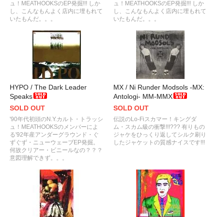
ュ！MEATHOOKSのEP発掘!!! しか
ュ！MEATHOOKSのEP発掘!!! しか
し、こんなもんよく店内に埋もれて
し、こんなもんよく店内に埋もれて
いたもんだ。。。
いたもんだ。。。
HYPO / The Dark Leader
MX / Ni Runder Modsols -MX:
Speaks
Antologi- MM-MMX
SOLD OUT
SOLD OUT
'90年代初頭のN.Y.カルト・トラッシ
伝説のLo-Fiスカマー！キングダ
ュ！MEATHOOKSのメンバーによ
ム・スカム級の衝撃!!!??? 有りもの
る'92年産アンダーグラウンド・ぐ
ジャケをひっくり返してシルク刷り
ずぐず・ニューウェーブEP発掘。
したジャケットの質感ナイスです!!!
何故クリアー・ビニールなの？？？
意図理解できず。。。