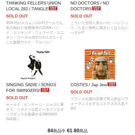
THINKING FELLERS UNION
NO DOCTORS / NO
LOCAL 282 / TANGLE
DOCTORS
SOLD OUT
SOLD OUT
90年代のスカム／LO-FIブームでも
こういう空回り系オバカ・バンドっ
名の知れた米西海岸のJUNKバン
て、たまに無性に聴きたくならない
ド、シンキング・フェラーズ・ユニ
っすか!?
オン・ローカル282のヨロヨロ～と
した妖怪サイケ・アルバム！
SINGING SADIE / SONGS
COSTES / Jap Jew
FOR SWINGERS!
SOLD OUT
SOLD OUT
フランス出身の全裸で奇人的なパフ
ォーマンスをするコステスの人気？
オールド・ビンテージ・ジャズに乗
作!!
せて、ヘタクソな歌とヘタクソなタ
ップダンスを披露するSINGING
SADIE！
84
61
80
商品中
-
商品