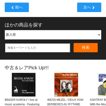
前へ
次へ
ほかの商品を探す
検索
中古＆レアPick Up!!!
BINDER KAROLY / live at
INESS MEZEL / DEUX VOIX
ASHTRAY BO
music academy - Featuring
BERBERES AU RYTHME
With the M