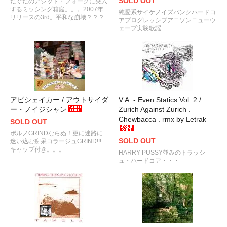
SOLD OUT
だぐだのアシッド・フォークに突入
するミッシング箱庭。。。2007年
純愛系サイケノイズパンクハードコ
リリースの3rd。平和な崩壊？？？
アプログレッシブアニソンニューウ
ェーブ実験歌謡
アビシェイカー / アウトサイダ
V.A. - Even Statics Vol. 2 /
ー・ノイジシャン
Zurich Against Zurich .
Chewbacca . rmx by Letrak
SOLD OUT
ポルノGRINDならぬ！更に迷路に
SOLD OUT
迷い込む痴呆コラージュGRIND!!!
キャップ付き。。。
HARRY PUSSY並みのトラッシ
ュ・ハードコア・・・