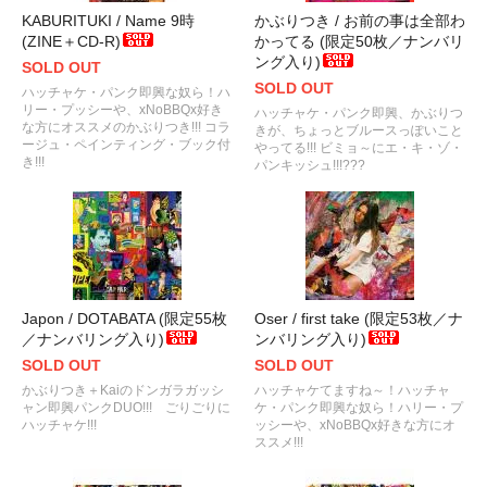
KABURITUKI / Name 9時
かぶりつき / お前の事は全部わ
(ZINE＋CD-R)
かってる (限定50枚／ナンバリ
ング入り)
SOLD OUT
SOLD OUT
ハッチャケ・パンク即興な奴ら！ハ
リー・プッシーや、xNoBBQx好き
ハッチャケ・パンク即興、かぶりつ
な方にオススメのかぶりつき!!! コラ
きが、ちょっとブルースっぽいこと
ージュ・ペインティング・ブック付
やってる!!! ビミョ～にエ・キ・ゾ・
き!!!
パンキッシュ!!!???
Japon / DOTABATA (限定55枚
Oser / first take (限定53枚／ナ
／ナンバリング入り)
ンバリング入り)
SOLD OUT
SOLD OUT
かぶりつき＋Kaiのドンガラガッシ
ハッチャケてますね～！ハッチャ
ャン即興パンクDUO!!! ごりごりに
ケ・パンク即興な奴ら！ハリー・プ
ハッチャケ!!!
ッシーや、xNoBBQx好きな方にオ
ススメ!!!