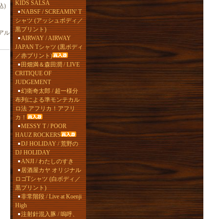
KIDS SALSA
込)
NABSF / SCREAMIN' T
シャツ (アッシュボディ／
黒プリント)
アル
AIRWAY / AIRWAY
JAPAN Tシャツ (黒ボディ
／赤プリント)
田畑満＆森田潤 / LIVE
CRITIQUE OF
JUDGEMENT
幻衛奇太郎 / 超一様分
布列による準モンテカル
ロ法 アフリカ！アフリ
カ！
MESSY T / POOR
HAUZ ROCKERS
DJ HOLIDAY / 荒野の
DJ HOLIDAY
ANJI / わたしのすき
居酒屋カヤ オリジナル
ロゴTシャツ (白ボディ／
黒プリント)
非常階段 / Live at Koenji
High
注射針混入豚 / 嗚呼、