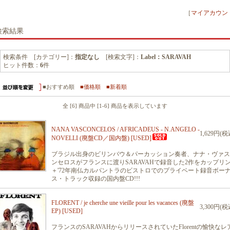
［
マイアカウン
検索結果
検索条件 [カテゴリー]：
指定なし
[検索文字]：
Label：SARAVAH
ヒット件数：
6
件
■おすすめ順
■価格順
■新着順
全 [6] 商品中 [1-6] 商品を表示しています
NANA VASCONCELOS / AFRICADEUS - N.ANGELO -
1,629円(税
NOVELLI (廃盤CD／国内盤) [USED]
ブラジル出身のビリンバウ＆パーカッション奏者、ナナ・ヴァス
ンセロスがフランスに渡りSARAVAHで録音した2作をカップリ
＋'72年南仏カルパントラのビストロでのプライベート録音ボー
ス・トラック収録の国内盤CD!!!
FLORENT / je cherche une vieille pour les vacances (廃盤
3,300円(税
EP) [USED]
フランスのSARAVAHからリリースされていたFlorentの愉快なレ