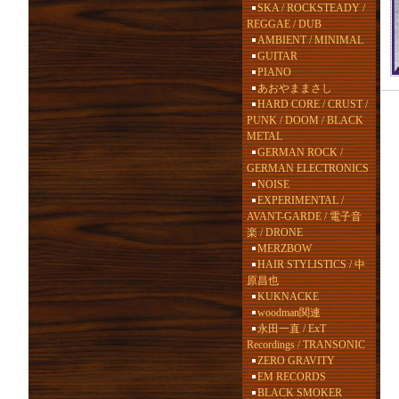
SKA / ROCKSTEADY /
REGGAE / DUB
AMBIENT / MINIMAL
GUITAR
PIANO
あおやままさし
HARD CORE / CRUST /
PUNK / DOOM / BLACK
METAL
GERMAN ROCK /
GERMAN ELECTRONICS
NOISE
EXPERIMENTAL /
AVANT-GARDE / 電子音
楽 / DRONE
MERZBOW
HAIR STYLISTICS / 中
原昌也
KUKNACKE
woodman関連
永田一直 / ExT
Recordings / TRANSONIC
ZERO GRAVITY
EM RECORDS
BLACK SMOKER