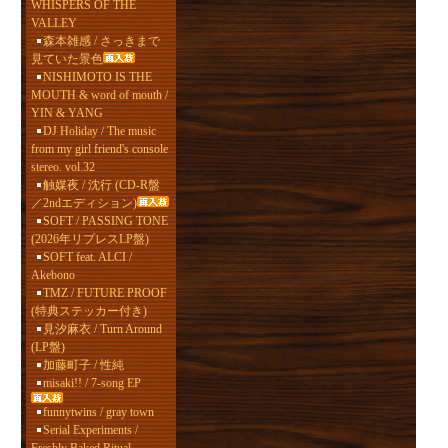
WHISPERS OF THE
VALLEY
森本雑感 / さっきまで
見ていた景色
NISHIMOTO IS THE
MOUTH & word of mouth /
YIN & YANG
DJ Holiday / The music
from my girl friend's console
stereo. vol.32
触媒夜 / 沈行 (CD-R盤
／2ndエディション)
SOFT / PASSING TONE
(2026年リプレスLP盤)
SOFT feat. ALCI /
Akebono
TMZ / FUTURE PROOF
(特典ステッカー付き)
見汐麻衣 / Turn Around
(LP盤)
加藤町子 / 性純
misaki!! / 7-song EP
funnytwins / gray town
Serial Experiments /