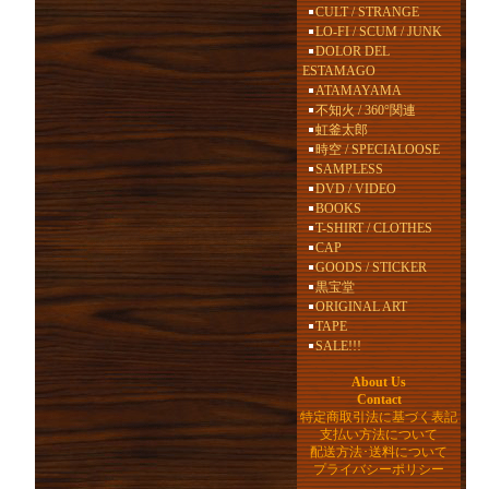
CULT / STRANGE
LO-FI / SCUM / JUNK
DOLOR DEL
ESTAMAGO
ATAMAYAMA
不知火 / 360°関連
虹釜太郎
時空 / SPECIALOOSE
SAMPLESS
DVD / VIDEO
BOOKS
T-SHIRT / CLOTHES
CAP
GOODS / STICKER
黒宝堂
ORIGINAL ART
TAPE
SALE!!!
About Us
Contact
特定商取引法に基づく表記
支払い方法について
配送方法･送料について
プライバシーポリシー