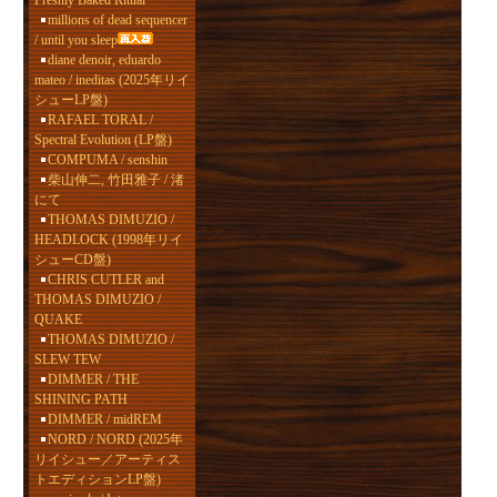
Freshly Baked Ritual
millions of dead sequencer
/ until you sleep
diane denoir, eduardo
mateo / ineditas (2025年リイ
シューLP盤)
RAFAEL TORAL /
Spectral Evolution (LP盤)
COMPUMA / senshin
柴山伸二, 竹田雅子 / 渚
にて
THOMAS DIMUZIO /
HEADLOCK (1998年リイ
シューCD盤)
CHRIS CUTLER and
THOMAS DIMUZIO /
QUAKE
THOMAS DIMUZIO /
SLEW TEW
DIMMER / THE
SHINING PATH
DIMMER / midREM
NORD / NORD (2025年
リイシュー／アーティス
トエディションLP盤)