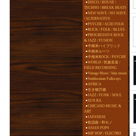
DISCO / HOUSE /
TECHNO / BREAK BEATS
NEW WAVE / NO WAVE
/ ALTERNATIVE
PSYCHE / ACID FOLK
ROCK / FOLK / BLUES
PROGRESSIVE ROCK
& JAZZ / FUSION
中南米ハイブリッド
中南米ルーツ
中南米ROCK / PSYCHE
WORLD / 民族音楽 /
FIELD RECORDING
Vintage Music / blue moon
Smithsonian Folkways
AFRICA
生き物万歳
JAZZ / FUNK / SOUL
SUN RA
CHICANO MUSIC &
ART
JAPANESE
歌謡曲 / 和モノ
ASIAN POPS
HIP HOP / ELECTRO