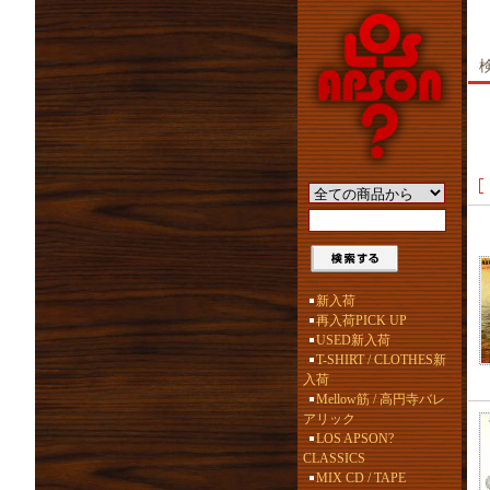
新入荷
再入荷PICK UP
USED新入荷
T-SHIRT / CLOTHES新
入荷
Mellow筋 / 高円寺バレ
アリック
LOS APSON?
CLASSICS
MIX CD / TAPE