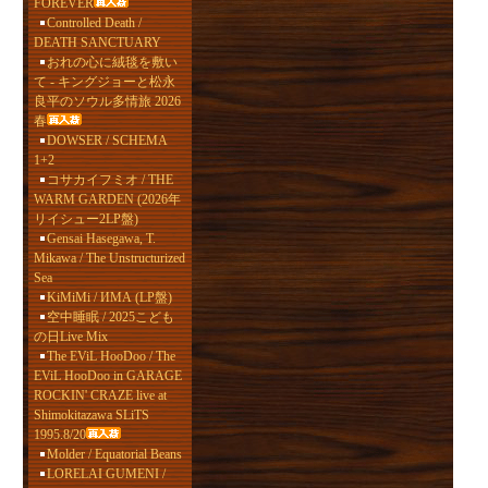
FOREVER
Controlled Death /
DEATH SANCTUARY
おれの心に絨毯を敷い
て - キングジョーと松永
良平のソウル多情旅 2026
春
DOWSER / SCHEMA
1+2
コサカイフミオ / THE
WARM GARDEN (2026年
リイシュー2LP盤)
Gensai Hasegawa, T.
Mikawa / The Unstructurized
Sea
KiMiMi / ИМА (LP盤)
空中睡眠 / 2025こども
の日Live Mix
The EViL HooDoo / The
EViL HooDoo in GARAGE
ROCKIN' CRAZE live at
Shimokitazawa SLiTS
1995.8/20
Molder / Equatorial Beans
LORELAI GUMENI /