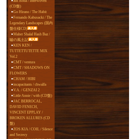
aus isoda / Interwoven
(CD盤)
Go Hirano / The Habit
Fernando Kabusacki / The
Legendary Landscapes (国内
盤仕様CD)
Maher Shalal Hash Baz /
嘘の風土記
KEN KEN /
TUTTETTUTETTE MIX
Vol.2
CMT / ventura
CMT / SHADOWS ON
FLOWERS
CHAM / HIBI
incapacitants / chwalfa
V.A. / GENZAI 2
Little Annie / with (CD盤)
JAC BERROCAL,
DAVID FENECH,
VINCENT EPPLAY /
BROKEN ALLURES (CD
盤)
ZOS KIA / COIL / Silence
and Secrecy