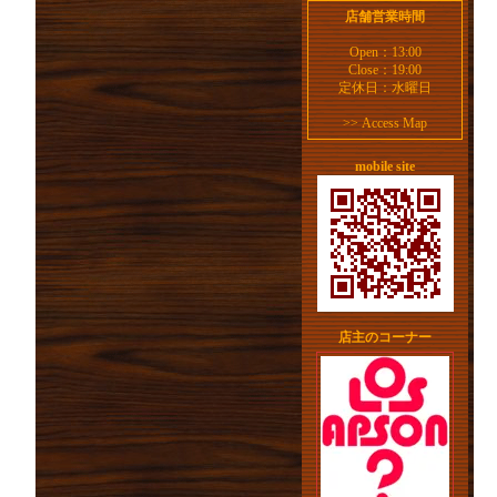
店舗営業時間
Open：13:00
Close：19:00
定休日：水曜日
>>
Access Map
mobile site
店主のコーナー