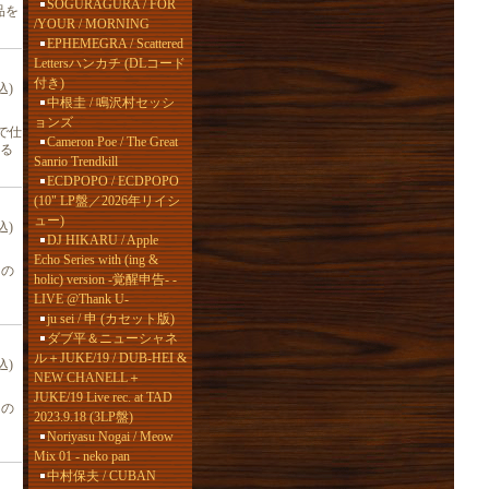
SOGURAGURA / FOR
品を
/YOUR / MORNING
EPHEMEGRA / Scattered
Lettersハンカチ (DLコード
付き)
込)
中根圭 / 鳴沢村セッシ
ョンズ
で仕
Cameron Poe / The Great
る
Sanrio Trendkill
ECDPOPO / ECDPOPO
(10" LP盤／2026年リイシ
ュー)
込)
DJ HIKARU / Apple
Echo Series with (ing &
りの
holic) version -覚醒申告- -
LIVE @Thank U-
ju sei / 申 (カセット版)
ダブ平＆ニューシャネ
ル＋JUKE/19 / DUB-HEI &
込)
NEW CHANELL＋
JUKE/19 Live rec. at TAD
りの
2023.9.18 (3LP盤)
Noriyasu Nogai / Meow
Mix 01 - neko pan
中村保夫 / CUBAN