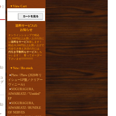
▼
View Cart
ト
］
送料サービスの
お知らせ
オンラインショップで税込
13,200円以上お買い上げの方に
は
送料をサービス
致します！
税込16,500円以上お買い上げで
代金引き換え決済の方には、
代引き手数料もサービス
しち
ゃいます！ 奮ってオーダー
下さいませ!!!!!!!!!!!!!!!
込)
▼
New / Re-stock
Phew / Phew (2026年リ
コ
イシューLP盤／クリアー
ング
ヴィニール)
ナ
SOGURAGURA,
AIWABEATZ / "Untitled"
EP
SOGURAGURA,
込)
AIWABEATZ / BUNDLE
OF NERVES
ア