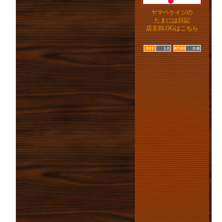
ヤマベケイジの
たまには日記
店主BLOGはこちら