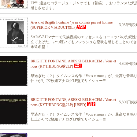
EP!!! 適当なコラージュ・ジャケでも（苦笑）、おフランスな気
感じさせます。
Areski et Brigitte Fontaine / je ne connais pas cet homme
3,035円(税
(SUPERIOR VIADUCT盤LP)
SARAVAHマナーで民族音楽のエッセンスをヨーロッパの先鋭性
立て上げた、いつ聴いてもフレッシュな息吹を感じることのでき
永遠名盤！
BRIGITTE FONTAINE, ARESKI BELKACEM / Vous et
4,868円(税
nous (KYTHIBONG盤2LP)
早過ぎた（？）タイムレス名作「Vous et nous」が、最高な音鳴
仕上がりで2枚組アナログLP盤でリイシュー!!!
BRIGITTE FONTAINE, ARESKI BELKACEM / Vous et
5,500円(税
nous (KYTHIBONG盤2LP) [USED]
早過ぎた（？）タイムレス名作「Vous et nous」が、最高な音鳴
仕上がりで2枚組アナログLP盤でリイシュー!!!