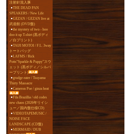
注射針混入豚
THE DEAD PAN
SPEAKERS / New Life
GEZAN / GEZAN live at
武道館 (DVD盤)
the mystery of two - hoo
doo it up T-shirt (黒ボディ
／白プリント)
TAIJI MOTOI / F.L. 3way
トートバッグ
LAFMS / Rick
Potts“Sparkle & Puppy”スウ
ェット (黒ボディ／シルバ
ープリント)
grudge eater / Tsuyama
Thirty Massacre
Cameron Poe / ginza heat
Fila Brazillia / old codes
new chaos (2026年リイシ
ュー／国内盤仕様CD)
VIDEOTAPEMUSIC /
NOISE FACE
LANDSCAPE (CD盤)
MERMAID / DUB