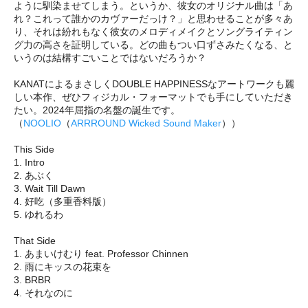
ように馴染ませてしまう。というか、彼女のオリジナル曲は「あ
れ？これって誰かのカヴァーだっけ？」と思わせることが多々あ
り、それは紛れもなく彼女のメロディメイクとソングライティン
グ力の高さを証明している。どの曲もつい口ずさみたくなる、と
いうのは結構すごいことではないだろうか？
KANATによるまさしくDOUBLE HAPPINESSなアートワークも麗
しい本作、ぜひフィジカル・フォーマットでも手にしていただき
たい。2024年屈指の名盤の誕生です。
（
NOOLIO
（
ARRROUND Wicked Sound Maker
））
This Side
1. Intro
2. あぶく
3. Wait Till Dawn
4. 好吃（多重香料版）
5. ゆれるわ
That Side
1. あまいけむり feat. Professor Chinnen
2. 雨にキッスの花束を
3. BRBR
4. それなのに