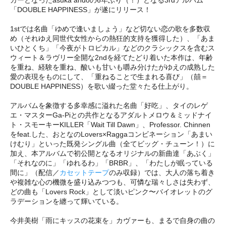
「DOUBLE HAPPINESS」が遂にリリース！
1stでは名曲「ゆめで逢いましょう」など切ない恋の歌を多数収
め（それゆえ同世代女性からの熱狂的支持を獲得した）、「あま
いひとくち」「今夜がトロピカル」などのクラシックスを含むス
ウィート＆ラヴリー全開な2ndを経てたどり着いた本作は、年齢
を重ね、経験を重ね、酸いも甘いも嚼み分けたがゆえの成熟した
愛の表現をものにして、「重ねることで生まれる喜び」（囍＝
DOUBLE HAPPINESS）を歌い綴った堂々たる仕上がり。
アルバムを象徴する多幸感に溢れた名曲「好吃」、タイのレゲ
エ・マスターGa-Piとの共作となるアダルトメロウ＆ミッドナイ
ト・スモーキーKILLER「Wait Till Dawn」、Professor. Chinnen
をfeat.した、おとなのLovers×Raggaコンビネーション「あまい
けむり」といった既発シングル曲（全てビッグ・チューン！）に
加え、本アルバムで初公開となるオリジナルの新曲達「あぶく」
「それなのに」「ゆれるわ」「BRBR」、「わたしが眠っている
間に」（配信／
カセットテープ
のみ収録）では、大人の落ち着き
や複雑な心の機微を盛り込みつつも、可憐な瑞々しさは失わず、
どの曲も「Lovers Rock」として淡いピンク〜バイオレットのグ
ラデーションを纏って輝いている。
今井美樹「雨にキッスの花束を」カヴァーも、まるで自身の曲の