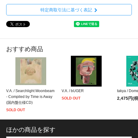
特定商取引法に基づく表記
おすすめ商品
V.A. / Searchlight Moonbeam
V.A. / bUGER
takya / Dome
- Compiled by Time is Away
2,475円(
SOLD OUT
(国内盤仕様CD)
SOLD OUT
ほかの商品を探す