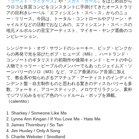
『
ゴースト・ライダーズ
』や『
スカイ・ガール
』をはじめ目から
ウロコな良質コンピをコンスタントに手掛けてきたオーストラリ
アの目利きレーベル「エフィシエント・スペ－ス」からのニュ
ー・リリース。今回は、トータル・コントロールやグリーン・チ
ャイルドなどの活動でおなじみの、エフィシエント・スペ－スの
地元メルボルンの至宝アーティスト、マイキー・ヤング選曲のコ
ンピレーション。
シンジケート・オヴ・サウンドのシャーキー、ビッグ・ピンクか
らの再発で光を浴びたボブ・ヒューズ（M6）、ハートランド・
コンソートのギタリストの初期作や後期キャンド・ヒートの中心
人物でトゥリー・ピープルのメンバーでもあったジェイムズ・ソ
ーンバリーのソロ（M3）など、マニア垂涎のレア音源に加え
て、教会系や知られざるアマチュア・アーティストのインディペ
ンデント盤・自主制作ものと思われる驚きのディスカバリーも多
数。フォーキィ、アコースティック、メロウでリラクシン、素朴
でジワリ沁みるセピア色のベッドルーム・ポップを満載。
（calentito）
1. Sharkey / Someone Like Me
2. Lynne Ann Kingan / If You Love Me - Hate Me
3. James Thornbury / So Tan
4. Jim Huxley / Only A Song
5. Charlie Webster / Snodland