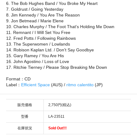
6. The Bob Hughes Band / You Broke My Heart
7. Goldrust / Going Yesterday
8. Jim Kennedy / You Are The Reason
9. Jon Betmead / Marie Elene
10. Charles Murphy / The Foot That's Holding Me Down
11. Remnant / I Will Set You Free
12. Fred Potts / Following Rainbows
13. The Superwomen / Lowlands
14. Robison Kaplan Ltd. / Don't Say Goodbye
15. Gary Ramey / You Are His
16. John Agostino / Loss of Love
17. Ritchie Tierney / Please Stop Breaking Me Down
Format：CD
Label：
Efficient Space
(AUS) /
ritmo calentito
(JP)
販売価格
2,750円(税込)
型番
LA-23511
在庫状況
Sold Out!!!