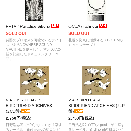
PPTV / Paradise Siberia
OCCA / re:linear
SOLD OUT
SOLD OUT
発酵のプロセスを可聴化するデバイ
札幌を拠点に活動するDJ OCCAの
スであるNOWHERE SOUND
ミックステープ！
MACHINEを使用した、菌とDJの対
話を記録したドキュメンタリー作
品。
V.A. / BIRD CAGE:
V.A. / BIRD CAGE:
BIRDFRIEND ARCHIVES
BIRDFRIEND ARCHIVES (2LP
(2CD盤)
盤)
2,750円(税込)
2,750円(税込)
日野浩志郎（YPY／goat）が主宰す
日野浩志郎（YPY／goat）が主宰す
るレーベル、Birdfriendの初コンピ
るレーベル、Birdfriendの初コンピ