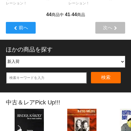
レーション！
レーション！
44
41
44
商品中
-
商品
前へ
次へ
ほかの商品を探す
検索
中古＆レアPick Up!!!