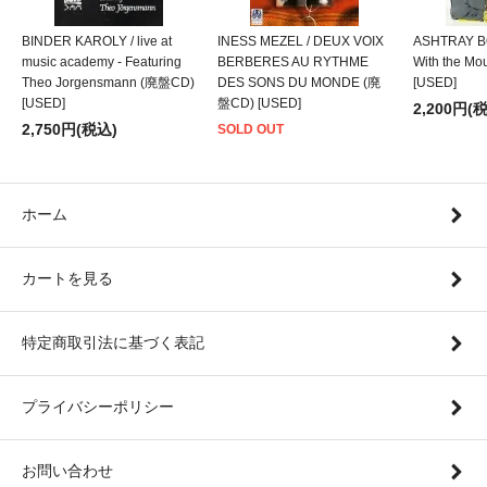
BINDER KAROLY / live at
INESS MEZEL / DEUX VOIX
ASHTRAY BO
music academy - Featuring
BERBERES AU RYTHME
With the M
Theo Jorgensmann (廃盤CD)
DES SONS DU MONDE (廃
[USED]
[USED]
盤CD) [USED]
2,200円(
2,750円(税込)
SOLD OUT
ホーム
カートを見る
特定商取引法に基づく表記
プライバシーポリシー
お問い合わせ