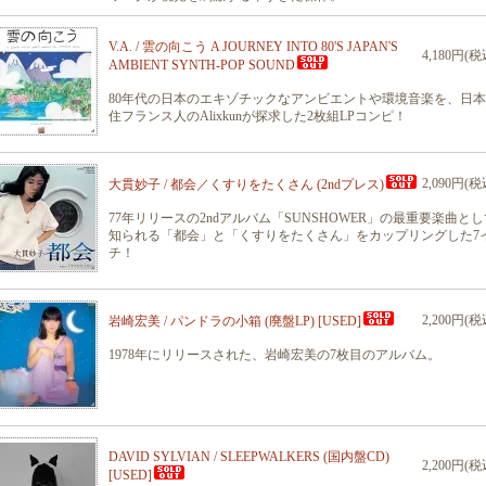
V.A. / 雲の向こう A JOURNEY INTO 80'S JAPAN'S
4,180円(税
AMBIENT SYNTH-POP SOUND
80年代の日本のエキゾチックなアンビエントや環境音楽を、日
住フランス人のAlixkunが探求した2枚組LPコンピ！
2,090円(税
大貫妙子 / 都会／くすりをたくさん (2ndプレス)
77年リリースの2ndアルバム「SUNSHOWER」の最重要楽曲とし
知られる「都会」と「くすりをたくさん」をカップリングした7
チ！
2,200円(税
岩崎宏美 / パンドラの小箱 (廃盤LP) [USED]
1978年にリリースされた、岩崎宏美の7枚目のアルバム。
DAVID SYLVIAN / SLEEPWALKERS (国内盤CD)
2,200円(税
[USED]