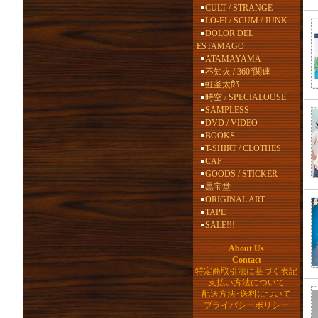
CULT / STRANGE
LO-FI / SCUM / JUNK
DOLOR DEL
ESTAMAGO
ATAMAYAMA
不知火 / 360°関連
虹釜太郎
時空 / SPECIALOOSE
SAMPLESS
DVD / VIDEO
BOOKS
T-SHIRT / CLOTHES
CAP
GOODS / STICKER
黒宝堂
ORIGINAL ART
TAPE
SALE!!!
About Us
Contact
特定商取引法に基づく表記
支払い方法について
配送方法･送料について
プライバシーポリシー