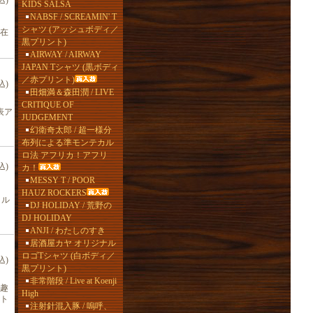
込)
KIDS SALSA
NABSF / SCREAMIN' T
シャツ (アッシュボディ／
本在
黒プリント)
AIRWAY / AIRWAY
JAPAN Tシャツ (黒ボディ
／赤プリント)
込)
田畑満＆森田潤 / LIVE
CRITIQUE OF
表ア
JUDGEMENT
幻衛奇太郎 / 超一様分
布列による準モンテカル
ロ法 アフリカ！アフリ
込)
カ！
MESSY T / POOR
HAUZ ROCKERS
イル
DJ HOLIDAY / 荒野の
DJ HOLIDAY
ANJI / わたしのすき
居酒屋カヤ オリジナル
ロゴTシャツ (白ボディ／
込)
黒プリント)
非常階段 / Live at Koenji
趣
High
ト
注射針混入豚 / 嗚呼、