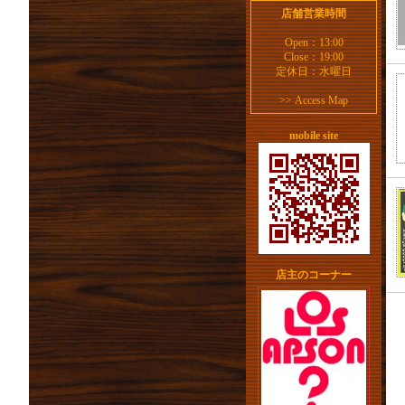
店舗営業時間
Open：13:00
Close：19:00
定休日：水曜日
>>
Access Map
mobile site
店主のコーナー