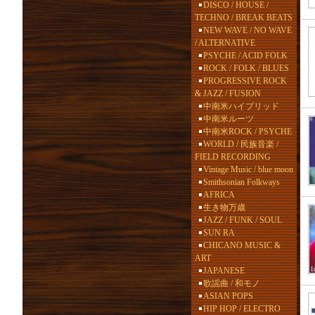
DISCO / HOUSE /
TECHNO / BREAK BEATS
NEW WAVE / NO WAVE
/ ALTERNATIVE
PSYCHE / ACID FOLK
ROCK / FOLK / BLUES
PROGRESSIVE ROCK
& JAZZ / FUSION
中南米ハイブリッド
中南米ルーツ
中南米ROCK / PSYCHE
WORLD / 民族音楽 /
FIELD RECORDING
Vintage Music / blue moon
Smithsonian Folkways
AFRICA
生き物万歳
JAZZ / FUNK / SOUL
SUN RA
CHICANO MUSIC &
ART
JAPANESE
歌謡曲 / 和モノ
ASIAN POPS
HIP HOP / ELECTRO