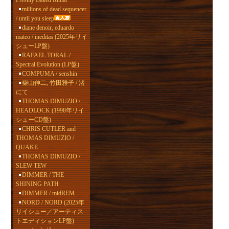
Freshly Baked Ritual
millions of dead sequencer
/ until you sleep
diane denoir, eduardo
mateo / ineditas (2025年リイ
シューLP盤)
RAFAEL TORAL /
Spectral Evolution (LP盤)
COMPUMA / senshin
柴山伸二, 竹田雅子 / 渚
にて
THOMAS DIMUZIO /
HEADLOCK (1998年リイ
シューCD盤)
CHRIS CUTLER and
THOMAS DIMUZIO /
QUAKE
THOMAS DIMUZIO /
SLEW TEW
DIMMER / THE
SHINING PATH
DIMMER / midREM
NORD / NORD (2025年
リイシュー／アーティス
トエディションLP盤)