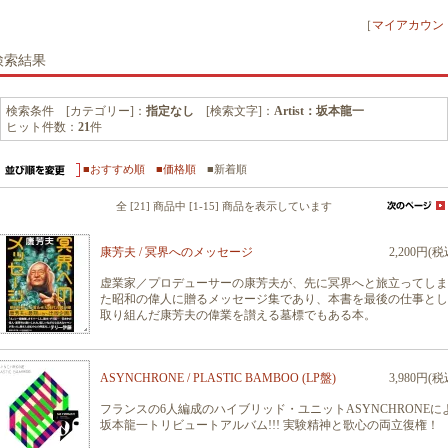
［
マイアカウン
検索結果
検索条件 [カテゴリー]：
指定なし
[検索文字]：
Artist：坂本龍一
ヒット件数：
21
件
■おすすめ順
■価格順
■新着順
全 [21] 商品中 [1-15] 商品を表示しています
康芳夫 / 冥界へのメッセージ
2,200円(税
虚業家／プロデューサーの康芳夫が、先に冥界へと旅立ってしま
た昭和の偉人に贈るメッセージ集であり、本書を最後の仕事とし
取り組んだ康芳夫の偉業を讃える墓標でもある本。
ASYNCHRONE / PLASTIC BAMBOO (LP盤)
3,980円(税
フランスの6人編成のハイブリッド・ユニットASYNCHRONEに
坂本龍一トリビュートアルバム!!! 実験精神と歌心の両立復権！