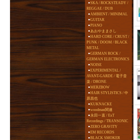
SKA / ROCKSTEADY /
REGGAE / DUB
AMBIENT / MINIMAL
GUITAR
PIANO
あおやままさし
HARD CORE / CRUST /
PUNK / DOOM / BLACK
METAL
GERMAN ROCK /
GERMAN ELECTRONICS
NOISE
EXPERIMENTAL /
AVANT-GARDE / 電子音
楽 / DRONE
MERZBOW
HAIR STYLISTICS / 中
原昌也
KUKNACKE
woodman関連
永田一直 / ExT
Recordings / TRANSONIC
ZERO GRAVITY
EM RECORDS
BLACK SMOKER