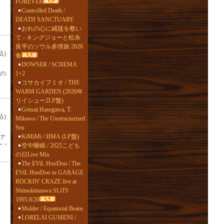
FOREVER
Controlled Death /
DEATH SANCTUARY
おれの心に絨毯を敷い
て - キングジョーと松永
良平のソウル多情旅 2026
込)
春
DOWSER / SCHEMA
1+2
の
コサカイフミオ / THE
WARM GARDEN (2026年
リイシュー2LP盤)
Gensai Hasegawa, T.
込)
Mikawa / The Unstructurized
Sea
KiMiMi / ИМА (LP盤)
ナ
ー・
空中睡眠 / 2025こども
の日Live Mix
The EViL HooDoo / The
EViL HooDoo in GARAGE
ROCKIN' CRAZE live at
Shimokitazawa SLiTS
1995.8/20
Molder / Equatorial Beans
LORELAI GUMENI /