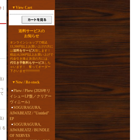
▼
View Cart
ト
］
送料サービスの
お知らせ
オンラインショップで税込
13,200円以上お買い上げの方に
は
送料をサービス
致します！
税込16,500円以上お買い上げで
代金引き換え決済の方には、
代引き手数料もサービス
しち
ゃいます！ 奮ってオーダー
下さいませ!!!!!!!!!!!!!!!
込)
▼
New / Re-stock
っ
Phew / Phew (2026年リ
て
イシューLP盤／クリアー
ヴィニール)
SOGURAGURA,
AIWABEATZ / "Untitled"
込)
EP
SOGURAGURA,
よる
AIWABEATZ / BUNDLE
OF NERVES