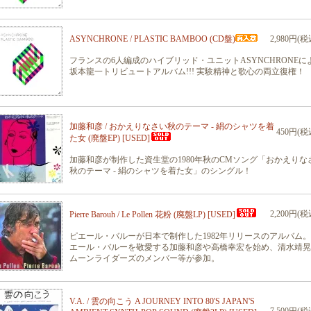
ASYNCHRONE / PLASTIC BAMBOO (CD盤)
2,980円(税
フランスの6人編成のハイブリッド・ユニットASYNCHRONEに
坂本龍一トリビュートアルバム!!! 実験精神と歌心の両立復権！
加藤和彦 / おかえりなさい秋のテーマ - 絹のシャツを着
450円(税
た女 (廃盤EP) [USED]
加藤和彦が制作した資生堂の1980年秋のCMソング「おかえりな
秋のテーマ - 絹のシャツを着た女」のシングル！
2,200円(税
Pierre Barouh / Le Pollen 花粉 (廃盤LP) [USED]
ピエール・バルーが日本で制作した1982年リリースのアルバム
エール・バルーを敬愛する加藤和彦や高橋幸宏を始め、清水靖晃
ムーンライダーズのメンバー等が参加。
V.A. / 雲の向こう A JOURNEY INTO 80'S JAPAN'S