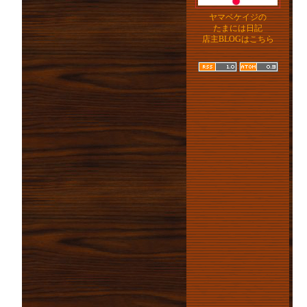
ヤマベケイジの
たまには日記
店主BLOGはこちら