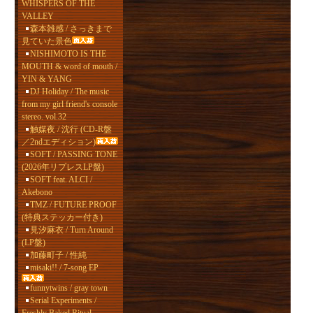
WHISPERS OF THE
VALLEY
森本雑感 / さっきまで
見ていた景色
NISHIMOTO IS THE
MOUTH & word of mouth /
YIN & YANG
DJ Holiday / The music
from my girl friend's console
stereo. vol.32
触媒夜 / 沈行 (CD-R盤
／2ndエディション)
SOFT / PASSING TONE
(2026年リプレスLP盤)
SOFT feat. ALCI /
Akebono
TMZ / FUTURE PROOF
(特典ステッカー付き)
見汐麻衣 / Turn Around
(LP盤)
加藤町子 / 性純
misaki!! / 7-song EP
funnytwins / gray town
Serial Experiments /