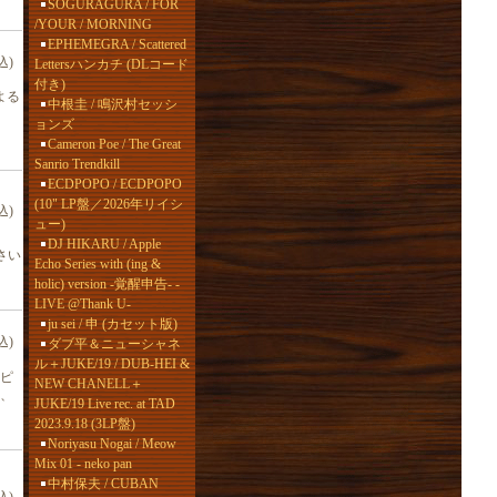
SOGURAGURA / FOR
/YOUR / MORNING
EPHEMEGRA / Scattered
込)
Lettersハンカチ (DLコード
付き)
よる
中根圭 / 鳴沢村セッシ
ョンズ
Cameron Poe / The Great
Sanrio Trendkill
ECDPOPO / ECDPOPO
(10" LP盤／2026年リイシ
込)
ュー)
DJ HIKARU / Apple
さい
Echo Series with (ing &
holic) version -覚醒申告- -
LIVE @Thank U-
ju sei / 申 (カセット版)
込)
ダブ平＆ニューシャネ
ル＋JUKE/19 / DUB-HEI &
。ピ
NEW CHANELL＋
、
JUKE/19 Live rec. at TAD
2023.9.18 (3LP盤)
Noriyasu Nogai / Meow
Mix 01 - neko pan
中村保夫 / CUBAN