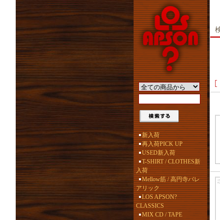
新入荷
再入荷PICK UP
USED新入荷
T-SHIRT / CLOTHES新
入荷
Mellow筋 / 高円寺バレ
アリック
LOS APSON?
CLASSICS
MIX CD / TAPE