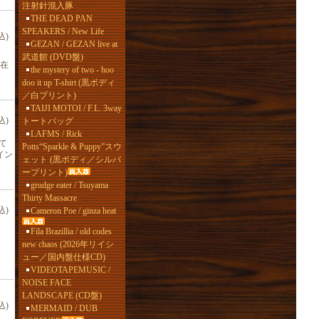
注射針混入豚
THE DEAD PAN
SPEAKERS / New Life
込)
GEZAN / GEZAN live at
武道館 (DVD盤)
本在
the mystery of two - hoo
doo it up T-shirt (黒ボディ
／白プリント)
TAIJI MOTOI / F.L. 3way
込)
トートバッグ
LAFMS / Rick
て
Potts“Sparkle & Puppy”スウ
イン
ェット (黒ボディ／シルバ
ープリント)
grudge eater / Tsuyama
Thirty Massacre
込)
Cameron Poe / ginza heat
Fila Brazillia / old codes
new chaos (2026年リイシ
ュー／国内盤仕様CD)
VIDEOTAPEMUSIC /
NOISE FACE
LANDSCAPE (CD盤)
込)
MERMAID / DUB