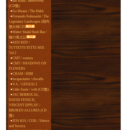
aus isoda / Interwoven
(CD盤)
Go Hirano / The Habit
Fernando Kabusacki / The
Legendary Landscapes (国内
盤仕様CD)
Maher Shalal Hash Baz /
嘘の風土記
KEN KEN /
TUTTETTUTETTE MIX
Vol.2
CMT / ventura
CMT / SHADOWS ON
FLOWERS
CHAM / HIBI
incapacitants / chwalfa
V.A. / GENZAI 2
Little Annie / with (CD盤)
JAC BERROCAL,
DAVID FENECH,
VINCENT EPPLAY /
BROKEN ALLURES (CD
盤)
ZOS KIA / COIL / Silence
and Secrecy