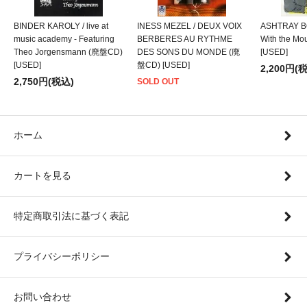
BINDER KAROLY / live at
INESS MEZEL / DEUX VOIX
ASHTRAY BO
music academy - Featuring
BERBERES AU RYTHME
With the M
Theo Jorgensmann (廃盤CD)
DES SONS DU MONDE (廃
[USED]
[USED]
盤CD) [USED]
2,200円(
2,750円(税込)
SOLD OUT
ホーム
カートを見る
特定商取引法に基づく表記
プライバシーポリシー
お問い合わせ