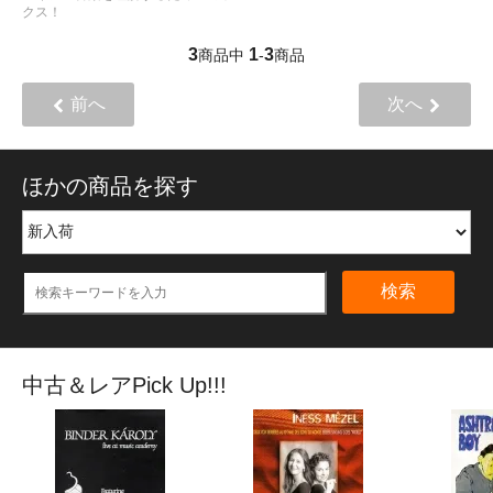
クス！
3
1
3
商品中
-
商品
前へ
次へ
ほかの商品を探す
検索
中古＆レアPick Up!!!