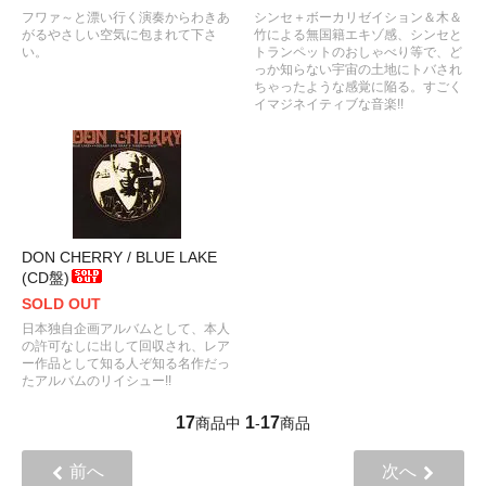
フワァ～と漂い行く演奏からわきあ
シンセ＋ボーカリゼイション＆木＆
がるやさしい空気に包まれて下さ
竹による無国籍エキゾ感、シンセと
い。
トランペットのおしゃべり等で、ど
っか知らない宇宙の土地にトバされ
ちゃったような感覚に陥る。すごく
イマジネイティブな音楽!!
DON CHERRY / BLUE LAKE
(CD盤)
SOLD OUT
日本独自企画アルバムとして、本人
の許可なしに出して回収され、レア
ー作品として知る人ぞ知る名作だっ
たアルバムのリイシュー!!
17
1
17
商品中
-
商品
前へ
次へ