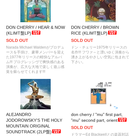
DON CHERRY / HEAR & NOW
DON CHERRY / BROWN
(KLIMT盤LP)
RICE (KLIMT盤LP)
SOLD OUT
SOLD OUT
Narada Michael Waldenがプロデュ
ドン・チェリー1975年リリースの
ースを手掛け、豪華メンバーを迎え
名作!!! フワァ～と漂いゆく演奏から
た1977年リリースの軽快なアルバ
湧き上がるやさしい空気に包まれて
ム!!! プログレッシヴで爽快感のある
下さい。
演奏が、広大な大地で楽しく遊ぶ感
覚を蘇らせてくれます!!!
">
ALEJANDRO
don cherry / "mu" first part,
JODOROWSKY'S THE HOLY
"mu" second part, orient
MOUNTAIN ORIGINAL
SOLD OUT
SOUNDTRACK (2LP盤)
ドラマーEd Blackwellとの楽器対話