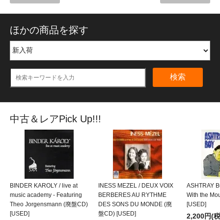
ほかの商品を探す
検索
中古＆レアPick Up!!!
BINDER KAROLY / live at
INESS MEZEL / DEUX VOIX
ASHTRAY BO
music academy - Featuring
BERBERES AU RYTHME
With the M
Theo Jorgensmann (廃盤CD)
DES SONS DU MONDE (廃
[USED]
[USED]
盤CD) [USED]
2,200円(