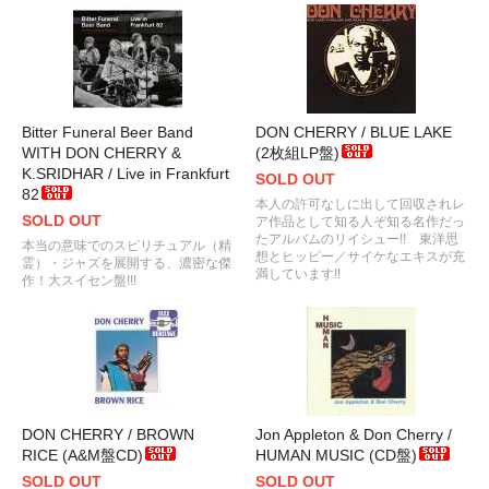
Bitter Funeral Beer Band
DON CHERRY / BLUE LAKE
WITH DON CHERRY &
(2枚組LP盤)
K.SRIDHAR / Live in Frankfurt
SOLD OUT
82
本人の許可なしに出して回収されレ
SOLD OUT
ア作品として知る人ぞ知る名作だっ
たアルバムのリイシュー!! 東洋思
本当の意味でのスピリチュアル（精
想とヒッピー／サイケなエキスが充
霊）・ジャズを展開する、濃密な傑
満しています!!
作！大スイセン盤!!!
DON CHERRY / BROWN
Jon Appleton & Don Cherry /
RICE (A&M盤CD)
HUMAN MUSIC (CD盤)
SOLD OUT
SOLD OUT