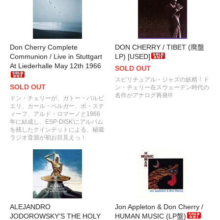
Don Cherry Complete
DON CHERRY / TIBET (廃盤
Communion / Live in Stuttgart
LP) [USED]
At Liederhalle May 12th 1966
SOLD OUT
スピリチュアル・ジャズの妖精！ド
SOLD OUT
ン・チェリー在スウェーデン時代の
名作がアナログ再発!!!
ドン・チェリーが、ガトー・バルビ
エリ、カール・ベルガー、ボ・ステ
ィーフ、アルド・ロマーノと1966
年に結成し、ESP-DISK'にアルバム
を残したクインテットによる、秘蔵
ラジオ音源が初お目見えっ！
ALEJANDRO
Jon Appleton & Don Cherry /
JODOROWSKY'S THE HOLY
HUMAN MUSIC (LP盤)