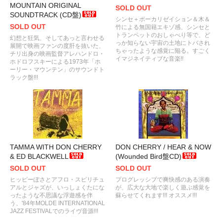
MOUNTAIN ORIGINAL
SOLD OUT
SOUNDTRACK (CD盤)
シンセ＋ボーカリゼイション＆木＆
SOLD OUT
竹による無国籍エキゾ感、シンセと
トランペットのおしゃべり等で、ど
幻想と狂気、そしてあっと言わせる
っか知らない宇宙の土地にトバされ
展開で映画ファンの度肝を抜いた、
ちゃったような感覚に陥る。すごく
チリ出身の映画監督アレハンドロ・
イマジネイティブな音楽!!
ホドロフスキーによる1973年「ホ
ーリー・マウンテン」のサウンドト
ラック盤!!!
TAMMA WITH DON CHERRY
DON CHERRY / HEAR & NOW
& ED BLACKWELL
(Wounded Bird盤CD)
SOLD OUT
SOLD OUT
ヒッピーぽさとアフロ・スピリチュ
プログレッシブで爽快感のある演奏
アルとジャズが、いっしょくたにな
が、広大な大地で楽しく遊ぶ感覚を
ったような不思議な浮遊感を伴
蘇らせてくれます!!! オススメ!!!
う、'84年MOLDE INTERNATIONAL
JAZZ FESTIVALでのライヴ音源!!!