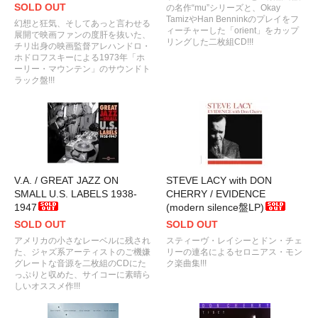
SOLD OUT
の名作“mu”シリーズと、Okay
TamizやHan Benninkのプレイをフ
幻想と狂気、そしてあっと言わせる
ィーチャーした「orient」をカップ
展開で映画ファンの度肝を抜いた、
リングした二枚組CD!!!
チリ出身の映画監督アレハンドロ・
ホドロフスキーによる1973年「ホ
ーリー・マウンテン」のサウンドト
ラック盤!!!
V.A. / GREAT JAZZ ON
STEVE LACY with DON
SMALL U.S. LABELS 1938-
CHERRY / EVIDENCE
1947
(modern silence盤LP)
SOLD OUT
SOLD OUT
アメリカの小さなレーベルに残され
スティーヴ・レイシーとドン・チェ
た、ジャズ系アーティストのご機嫌
リーの連名によるセロニアス・モン
グレートな音源を二枚組のCDにた
ク楽曲集!!!
っぷりと収めた、サイコーに素晴ら
しいオススメ作!!!