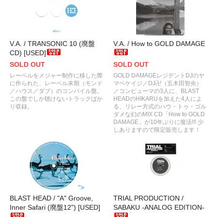
V.A. / TRANSONIC 10 (廃盤
V.A. / How to GOLD DAMAGE
CD) [USED]
SOLD OUT
SOLD OUT
レーベルをメジャー制作に移した際
GOLD DAMAGEレジデントDJのヤ
に作られた、レーベル末期（モンド
マベケイジ／DJ卍（五木田智央）
／ハウス／ダブ）のコンパイル盤。
／コンピューマの3人に、BLAST
この盤でしか聴けないトラックばか
HEADのHIKARUを加えた4人によ
り収録。
る、リレー方式のハウ・トゥ・ゴル
ダメな幻のMIX CD「How to GOLD
DAMAGE」が10年ぶりに復活!!! 少
しありますので限定販売します！
">
BLAST HEAD / "A" Groove,
TRIAL PRODUCTION /
Inner Safari (廃盤12") [USED]
SABAKU -ANALOG EDITION-