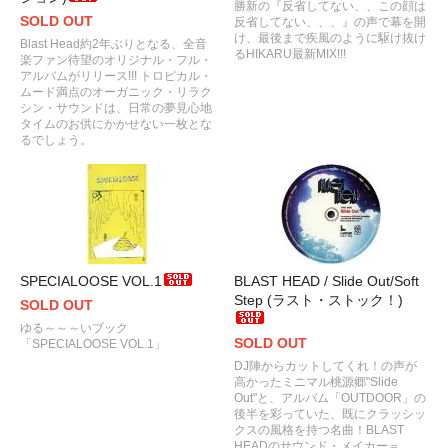
勝新の『反省してない、、この顔は
SOLD OUT
反省してない、、、』の声で幕を開
け、最後まで疾風のように駆け抜け
Blast Head約2年ぶりとなる、全音
るHIKARU最新MIX!!!
楽ファン待望のオリジナル・フル・
アルバムがリリース!!! トロピカル・
ムード満点のオーガニック・リラク
シン・サウンドは、日常の夢見心地
タイムのお供にかかせない一枚とな
るでしょう。
SPECIALOOSE VOL.1
BLAST HEAD / Slide Out/Soft
Step (ラスト・ストック！)
SOLD OUT
ゆる～～～いブック
SOLD OUT
「SPECIALOOSE VOL.1」
DJ陣からカットしてくれ！の声が
高かったミニマル桃源郷"Slide
Out"と、アルバム「OUTDOOR」の
後半を彩っていた、既にクラッシッ
クスの風格を持つ名曲！BLAST
HEADのサウンド・メイカー＝