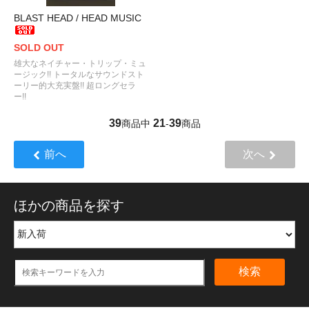
BLAST HEAD / HEAD MUSIC
SOLD OUT
雄大なネイチャー・トリップ・ミュ
ージック!! トータルなサウンドスト
ーリー的大充実盤!! 超ロングセラ
ー!!
39
21
39
商品中
-
商品
前へ
次へ
ほかの商品を探す
検索