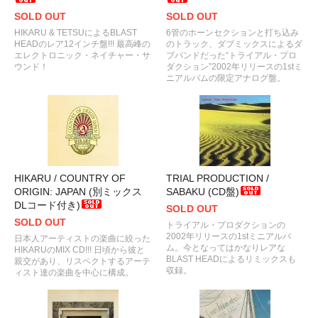
SOLD OUT
SOLD OUT
HIKARU & TETSUによるBLAST
6管のホーンセクションと打ち込み
HEADのレア12インチ盤!!! 最高峰の
のトラック、ダブミックスによるダ
エレクトロニック・ネイチャー・サ
ブバンドだった“トライアル・プロ
ウンド！
ダクション”2002年リリースの1stミ
ニアルバムの限定アナログ盤。
HIKARU / COUNTRY OF
TRIAL PRODUCTION /
ORIGIN: JAPAN (別ミックス
SABAKU (CD盤)
DLコード付き)
SOLD OUT
SOLD OUT
トライアル・プロダクションの
2002年リリースの1stミニアルバ
日本人アーティストの楽曲に絞った
ム。今となってはかなりレアな
HIKARUのMIX CD!!! 日頃から彼と
BLAST HEADによるリミックスも
親交があり、リスペクトするアーテ
収録。
ィスト達の楽曲を中心に構成。