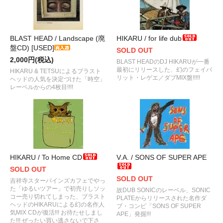
BLAST HEAD / Landscape (廃
HIKARU / for life dub
盤CD) [USED]
SOLD OUT
2,000円(税込)
BLAST HEADのDJ HIKARUが一番
最初にリリースした、幻のフェイバ
HIKARU & TETSUによるブラスト
リット・レゲエ／ダブMIX盤!!!!!
ヘッドの人気を決定づけた「時空」
レーベルからの4枚目!!!!
HIKARU / To Home CD
V.A. / SONS OF SUPER APE
SOLD OUT
SOLD OUT
吉祥寺スターパインズカフェでやっ
た「ゆるいツアー」で初売りしソッ
故DUB SONICのレーベル、SONIC
コー売り切れてしまった、ブラスト
PLATEからリリースされた名作ダ
ヘッドのHIKARUによる幻の名作人
ブ・コンピ「SONS OF SUPER
気MIX CDが復活!!! お待たせしまし
APE」発掘!!!
た!!! ぜったい買い逃さないで下さ