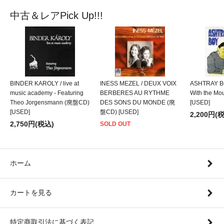
中古＆レアPick Up!!!
BINDER KAROLY / live at
INESS MEZEL / DEUX VOIX
ASHTRAY BO
music academy - Featuring
BERBERES AU RYTHME
With the M
Theo Jorgensmann (廃盤CD)
DES SONS DU MONDE (廃
[USED]
[USED]
盤CD) [USED]
2,200円(
2,750円(税込)
SOLD OUT
ホーム
カートを見る
特定商取引法に基づく表記