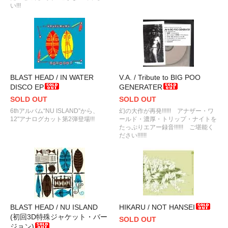
い!!!
BLAST HEAD / IN WATER
V.A. / Tribute to BIG POO
DISCO EP
GENERATER
SOLD OUT
SOLD OUT
6thアルバム“NU ISLAND”から、
幻の大作が再発!!!!!! アナザー・ワ
12"アナログカット第2弾登場!!!
ールド・濃厚・トリップ・ナイトを
たっぷりエアー録音!!!!!! ご堪能く
ださい!!!!!!
BLAST HEAD / NU ISLAND
HIKARU / NOT HANSEI
(初回3D特殊ジャケット・バー
SOLD OUT
ジョン)