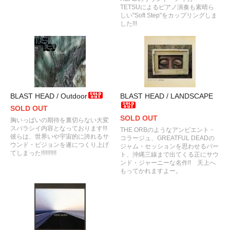
TETSUによるピアノ演奏も素晴ら
しい"Soft Step"をカップリングしま
した!!!
BLAST HEAD / Outdoor
BLAST HEAD / LANDSCAPE
SOLD OUT
SOLD OUT
胸いっぱいの期待を裏切らない大変
スバラシイ内容となっております!!!
THE ORBのようなアンビエント・
彼らは、世界いや宇宙的に誇れるサ
コラージュ、GREATFUL DEADの
ウンド・ビジョンを遂につくり上げ
ジャム・セッションを思わせるパー
てしまった!!!!!!!!!!
ト、沖縄三線まで出てくる正にサウ
ンド・ジャーニーな名作!! 天上へ
もってかれますよー。