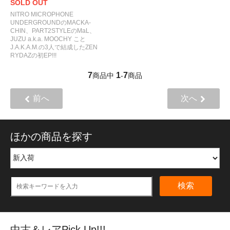
SOLD OUT
NITRO MICROPHONE
UNDERGROUNDのMACKA-
CHIN、PART2STYLEのMaL、
JUZU a.k.a. MOOCHY こと
J.A.K.A.M.の3人で結成したZEN
RYDAZの初EP!!!
7
1
7
商品中
-
商品
前へ
次へ
ほかの商品を探す
検索
中古＆レアPick Up!!!