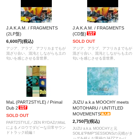
J.A.K.A.M. / FRAGMENTS
J.A.K.A.M. / FRAGMENTS
(2LP盤)
(CD盤)
6,600円(税込)
SOLD OUT
アジア、アラブ、アフリカまでもが
アジア、アラブ、アフリカまでもが
混ざり合い、混沌としながらも土の
混ざり合い、混沌としながらも土の
匂いを感じさせる音世界。
匂いを感じさせる音世界。
MaL (PART2STYLE) / Primal
JUZU a.k.a MOOCHY meets
Dub 2
MOTOHARU / UNTITLED
MOVEMENTS
SOLD OUT
2,750円(税込)
PART2STYLE／ZEN RYDAZのMaL
によるメロウでダビーな日常サウン
JUZU a.k.a. MOOCHYと元
ドトラック続編！
SOIL&"PIMP"SESSIONSの元晴がタ
ッグを組んだ異端のJAZZアルバ