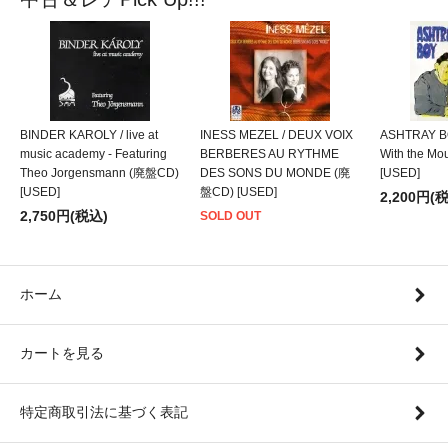
BINDER KAROLY / live at
INESS MEZEL / DEUX VOIX
ASHTRAY BO
music academy - Featuring
BERBERES AU RYTHME
With the M
Theo Jorgensmann (廃盤CD)
DES SONS DU MONDE (廃
[USED]
[USED]
盤CD) [USED]
2,200円(
2,750円(税込)
SOLD OUT
ホーム
カートを見る
特定商取引法に基づく表記