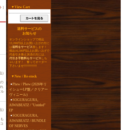
▼
View Cart
ト
］
送料サービスの
お知らせ
オンラインショップで税込
13,200円以上お買い上げの方に
は
送料をサービス
致します！
税込16,500円以上お買い上げで
代金引き換え決済の方には、
代引き手数料もサービス
しち
ゃいます！ 奮ってオーダー
下さいませ!!!!!!!!!!!!!!!
込)
▼
New / Re-stock
の
Phew / Phew (2026年リ
われ
イシューLP盤／クリアー
アル
ヴィニール)
SOGURAGURA,
AIWABEATZ / "Untitled"
込)
EP
SOGURAGURA,
、も
AIWABEATZ / BUNDLE
コ
OF NERVES