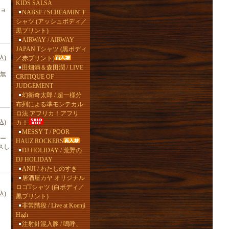
KIDS SALSA
ショ
NABSF / SCREAMIN' T
シャツ (アッシュボディ／
黒プリント)
AIRWAY / AIRWAY
JAPAN Tシャツ (黒ボディ
込)
／赤プリント)
田畑満＆森田潤 / LIVE
無
CRITIQUE OF
JUDGEMENT
幻衛奇太郎 / 超一様分
布列による準モンテカル
ロ法 アフリカ！アフリ
込)
カ！
MESSY T / POOR
ー
HAUZ ROCKERS
スし
DJ HOLIDAY / 荒野の
DJ HOLIDAY
ANJI / わたしのすき
居酒屋カヤ オリジナル
ロゴTシャツ (白ボディ／
込)
黒プリント)
非常階段 / Live at Koenji
High
注射針混入豚 / 嗚呼、