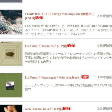
COMPOUND EYE / Journey from Anywhere (廃盤2LP)
2,393円(税
[USED]
COILのDREW McDOWALLと、PSYCHIC ILLSのTRES WARRE
るユニット〈COMPOUND EYE〉の、2013年にリリースされた
セ・サイケデリック・ドローン・アルバム!!!
4,359円(税
Luc Ferrari / Presque Rien (2LP盤)
海岸の町の音風景をフィールド・レコーディングした音源を元に
丁寧に綿密に仕立て上げた架空の映画のようなサウンドイマジナ
ーが開花する内容！
3,300円(税
Luc Ferrari / Heterozygote / Petite symphonie...
リュック・フェラーリの1960～70年代の代表楽曲がアナログLP
刻!!!
3,035円(税
John Duncan / KLAAR (LP盤)