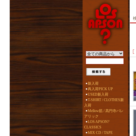
新入荷
再入荷PICK UP
USED新入荷
T-SHIRT / CLOTHES新
入荷
Mellow筋 / 高円寺バレ
アリック
LOS APSON?
CLASSICS
MIX CD / TAPE