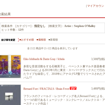
［
マイアカウン
検索結果
検索条件 [カテゴリー]：
指定なし
[検索文字]：
Artist：Stephen O'Malley
ヒット件数：
12
件
■おすすめ順
■価格順
■新着順
全 [12] 商品中 [1-12] 商品を表示しています
Eiko Ishibashi & Darin Gray / Ichida
3,500円(税
多彩な音楽活動をする石橋英子と、ベーシスト兼マルチ楽器奏者
Darin Greyによる2013年3月に東京・スーパーデラックスにて行
たライブを録音して、2018年にアナログLP盤でリリースされた
バム!!!
3,480円(税
Bernard Fort / FRACTALS / Brain Fever
フランスのフィールド・レコーディング名人Bernard Fortによる
う一つの顔であるミュージック・コンクレート／エレクトロ・ア
ースティック作品！