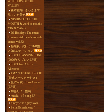
WHISPERS OF THE
VALLEY
森本雑感 / さっきまで
見ていた景色
NISHIMOTO IS THE
MOUTH & word of mouth /
YIN & YANG
DJ Holiday / The music
from my girl friend's console
stereo. vol.32
触媒夜 / 沈行 (CD-R盤
／2ndエディション)
SOFT / PASSING TONE
(2026年リプレスLP盤)
SOFT feat. ALCI /
Akebono
TMZ / FUTURE PROOF
(特典ステッカー付き)
見汐麻衣 / Turn Around
(LP盤)
加藤町子 / 性純
misaki!! / 7-song EP
funnytwins / gray town
Serial Experiments /