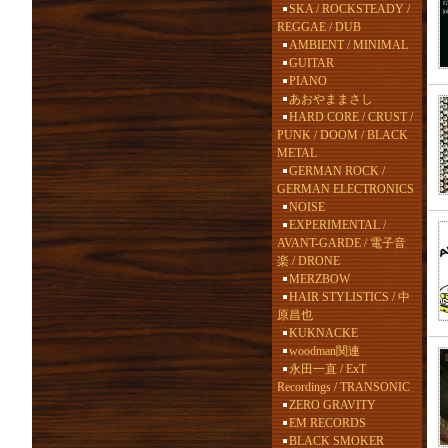
SKA / ROCKSTEADY /
REGGAE / DUB
AMBIENT / MINIMAL
GUITAR
PIANO
あおやままさし
HARD CORE / CRUST /
PUNK / DOOM / BLACK
METAL
GERMAN ROCK /
GERMAN ELECTRONICS
NOISE
EXPERIMENTAL /
AVANT-GARDE / 電子音
楽 / DRONE
MERZBOW
HAIR STYLISTICS / 中
原昌也
KUKNACKE
woodman関連
永田一直 / ExT
Recordings / TRANSONIC
ZERO GRAVITY
EM RECORDS
BLACK SMOKER