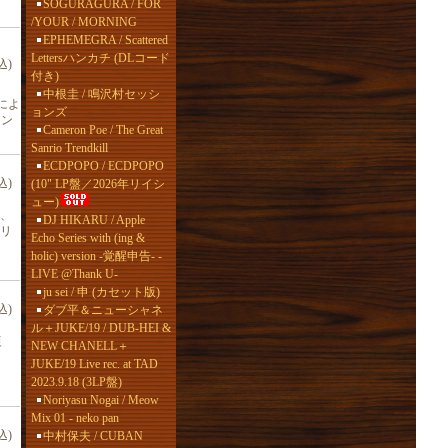
SOGURAGURA / FOR
/YOUR / MORNING
EPHEMEGRA / Scattered
Lettersハンカチ (DLコード
込)
付き)
中根圭 / 鳴沢村セッシ
Nによ
ョンズ
シン
Cameron Poe / The Great
Sanrio Trendkill
ECDPOPO / ECDPOPO
込)
(10" LP盤／2026年リイシ
ュー)
、
DJ HIKARU / Apple
リ
Echo Series with (ing &
holic) version -覚醒申告- -
LIVE @Thank U-
ju sei / 申 (カセット版)
込)
ダブ平＆ニューシャネ
ル＋JUKE/19 / DUB-HEI &
復
NEW CHANELL＋
JUKE/19 Live rec. at TAD
2023.9.18 (3LP盤)
Noriyasu Nogai / Meow
Mix 01 - neko pan
込)
中村保夫 / CUBAN