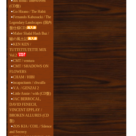
aus isoda / Interwoven
(CD盤)
Go Hirano / The Habit
Fernando Kabusacki / The
Legendary Landscapes (国内
盤仕様CD)
Maher Shalal Hash Baz /
嘘の風土記
KEN KEN /
TUTTETTUTETTE MIX
Vol.2
CMT / ventura
CMT / SHADOWS ON
FLOWERS
CHAM / HIBI
incapacitants / chwalfa
V.A. / GENZAI 2
Little Annie / with (CD盤)
JAC BERROCAL,
DAVID FENECH,
VINCENT EPPLAY /
BROKEN ALLURES (CD
盤)
ZOS KIA / COIL / Silence
and Secrecy