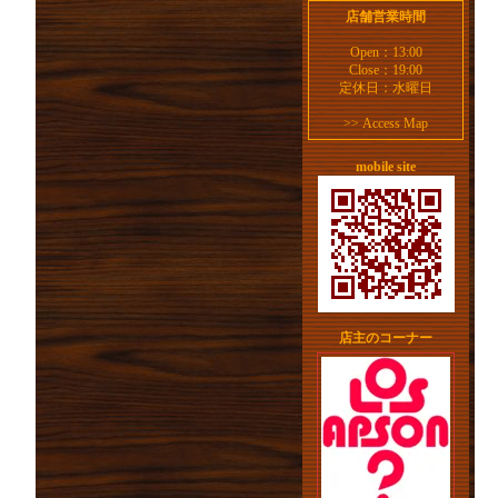
店舗営業時間
Open：13:00
Close：19:00
定休日：水曜日
>>
Access Map
mobile site
店主のコーナー