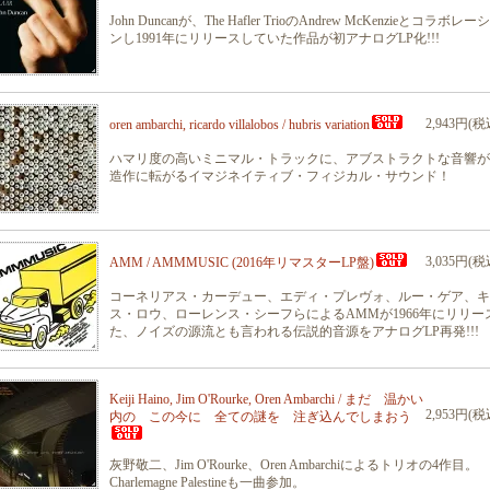
John Duncanが、The Hafler TrioのAndrew McKenzieとコラボレー
ンし1991年にリリースしていた作品が初アナログLP化!!!
2,943円(税
oren ambarchi, ricardo villalobos / hubris variation
ハマリ度の高いミニマル・トラックに、アブストラクトな音響が
造作に転がるイマジネイティブ・フィジカル・サウンド！
3,035円(税
AMM / AMMMUSIC (2016年リマスターLP盤)
コーネリアス・カーデュー、エディ・プレヴォ、ルー・ゲア、キ
ス・ロウ、ローレンス・シーフらによるAMMが1966年にリリー
た、ノイズの源流とも言われる伝説的音源をアナログLP再発!!!
Keiji Haino, Jim O'Rourke, Oren Ambarchi / まだ 温かい
2,953円(税
内の この今に 全ての謎を 注ぎ込んでしまおう
灰野敬二、Jim O'Rourke、Oren Ambarchiによるトリオの4作目。
Charlemagne Palestineも一曲参加。