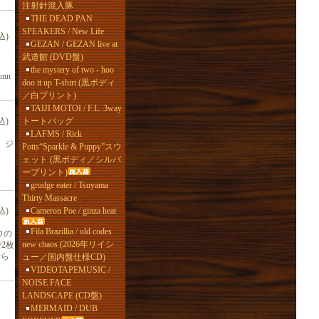
注射針混入豚
THE DEAD PAN
SPEAKERS / New Life
込)
GEZAN / GEZAN live at
武道館 (DVD盤)
、
the mystery of two - hoo
nn
doo it up T-shirt (黒ボディ
／白プリント)
TAIJI MOTOI / F.L. 3way
トートバッグ
込)
LAFMS / Rick
音。ジ
Potts“Sparkle & Puppy”スウ
ェット (黒ボディ／シルバ
ープリント)
grudge eater / Tsuyama
Thirty Massacre
Cameron Poe / ginza heat
込)
Fila Brazillia / old codes
ウの
new chaos (2026年リイシ
で2枚
晴ら
ュー／国内盤仕様CD)
VIDEOTAPEMUSIC /
NOISE FACE
LANDSCAPE (CD盤)
MERMAID / DUB