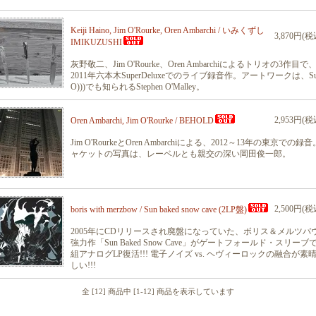
Keiji Haino, Jim O'Rourke, Oren Ambarchi / いみくずし
3,870円(税
IMIKUZUSHI
灰野敬二、Jim O'Rourke、Oren Ambarchiによるトリオの3作目で
2011年六本木SuperDeluxeでのライブ録音作。アートワークは、Su
O)))でも知られるStephen O'Malley。
2,953円(税
Oren Ambarchi, Jim O'Rourke / BEHOLD
Jim O'RourkeとOren Ambarchiによる、2012～13年の東京での録
ャケットの写真は、レーベルとも親交の深い岡田俊一郎。
2,500円(税
boris with merzbow / Sun baked snow cave (2LP盤)
2005年にCDリリースされ廃盤になっていた、ボリス＆メルツバ
強力作「Sun Baked Snow Cave」がゲートフォールド・スリーブ
組アナログLP復活!!! 電子ノイズ vs. ヘヴィーロックの融合が素
しい!!!
全 [12] 商品中 [1-12] 商品を表示しています