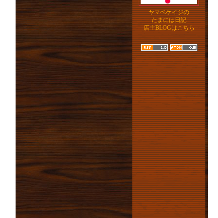
ヤマベケイジの
たまには日記
店主BLOGはこちら