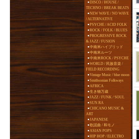
DISCO / HOUSE /
TECHNO / BREAK BEATS
NEW WAVE / NO WAVE
/ ALTERNATIVE
PSYCHE / ACID FOLK
ROCK / FOLK / BLUES
PROGRESSIVE ROCK
& JAZZ / FUSION
中南米ハイブリッド
中南米ルーツ
中南米ROCK / PSYCHE
WORLD / 民族音楽 /
FIELD RECORDING
Vintage Music / blue moon
Smithsonian Folkways
AFRICA
生き物万歳
JAZZ / FUNK / SOUL
SUN RA
CHICANO MUSIC &
ART
JAPANESE
歌謡曲 / 和モノ
ASIAN POPS
HIP HOP / ELECTRO