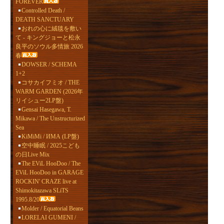
FOREVER
Controlled Death /
DEATH SANCTUARY
おれの心に絨毯を敷い
て - キングジョーと松永
良平のソウル多情旅 2026
春
DOWSER / SCHEMA
1+2
コサカイフミオ / THE
WARM GARDEN (2026年
リイシュー2LP盤)
Gensai Hasegawa, T.
Mikawa / The Unstructurized
Sea
KiMiMi / ИМА (LP盤)
空中睡眠 / 2025こども
の日Live Mix
The EViL HooDoo / The
EViL HooDoo in GARAGE
ROCKIN' CRAZE live at
Shimokitazawa SLiTS
1995.8/20
Molder / Equatorial Beans
LORELAI GUMENI /