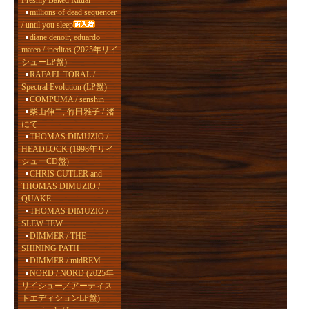
Freshly Baked Ritual
millions of dead sequencer
/ until you sleep
diane denoir, eduardo
mateo / ineditas (2025年リイ
シューLP盤)
RAFAEL TORAL /
Spectral Evolution (LP盤)
COMPUMA / senshin
柴山伸二, 竹田雅子 / 渚
にて
THOMAS DIMUZIO /
HEADLOCK (1998年リイ
シューCD盤)
CHRIS CUTLER and
THOMAS DIMUZIO /
QUAKE
THOMAS DIMUZIO /
SLEW TEW
DIMMER / THE
SHINING PATH
DIMMER / midREM
NORD / NORD (2025年
リイシュー／アーティス
トエディションLP盤)