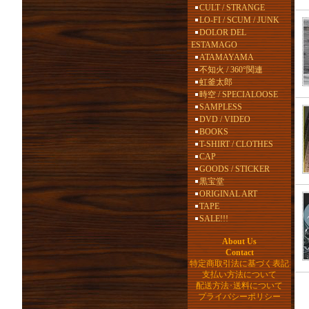
CULT / STRANGE
LO-FI / SCUM / JUNK
DOLOR DEL
ESTAMAGO
ATAMAYAMA
不知火 / 360°関連
虹釜太郎
時空 / SPECIALOOSE
SAMPLESS
DVD / VIDEO
BOOKS
T-SHIRT / CLOTHES
CAP
GOODS / STICKER
黒宝堂
ORIGINAL ART
TAPE
SALE!!!
About Us
Contact
特定商取引法に基づく表記
支払い方法について
配送方法･送料について
プライバシーポリシー