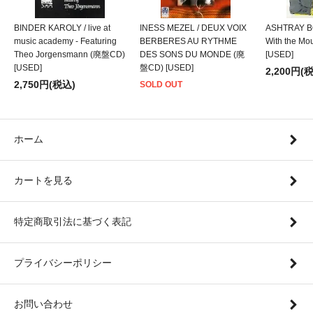
BINDER KAROLY / live at
INESS MEZEL / DEUX VOIX
ASHTRAY BO
music academy - Featuring
BERBERES AU RYTHME
With the M
Theo Jorgensmann (廃盤CD)
DES SONS DU MONDE (廃
[USED]
[USED]
盤CD) [USED]
2,200円(
2,750円(税込)
SOLD OUT
ホーム
カートを見る
特定商取引法に基づく表記
プライバシーポリシー
お問い合わせ