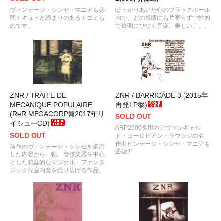
ヴィンテージ・シンセ・マニアも必
ぽっかりあいた心のブラックホール
聴！キュッと締まりのあるナゴミも
内で、どの感情にも片寄らず中性的
のです。
で透明にひびく音楽。美しい。。。
ZNR / TRAITE DE
ZNR / BARRICADE 3 (2015年
MECANIQUE POPULAIRE
再発LP盤)
(ReR MEGACORP盤2017年リ
SOLD OUT
イシューCD)
ARP2600多用のアヴァンギャル
SOLD OUT
ド・ヨーロピアン・ラウンジの名
作!!! ビンテージ・シンセ・マニアも
前作のヴィンテージ・シンセを多用
必聴!!!
した内容から一転、管弦楽器を中心
とした箱庭的なマジカル・ファンタ
ジックな室内楽を繰り広げる作品。