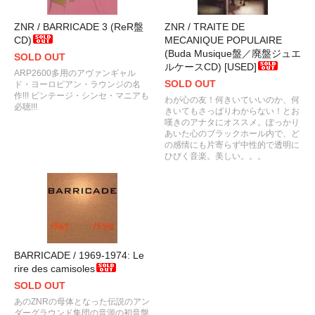
ZNR / BARRICADE 3 (ReR盤
ZNR / TRAITE DE
CD)
MECANIQUE POPULAIRE
(Buda Musique盤／廃盤ジュエ
SOLD OUT
ルケースCD) [USED]
ARP2600多用のアヴァンギャル
SOLD OUT
ド・ヨーロピアン・ラウンジの名
作!!! ビンテージ・シンセ・マニアも
わが心の友！何きいていいのか、何
必聴!!!
きいてもさっぱりわからない！とお
嘆きのアナタにオススメ。ぽっかり
あいた心のブラックホール内で、ど
の感情にも片寄らず中性的で透明に
ひびく音楽。美しい。。。
BARRICADE / 1969-1974: Le
rire des camisoles
SOLD OUT
あのZNRの母体となった伝説のアン
ダーグラウンド集団の音源の初音盤