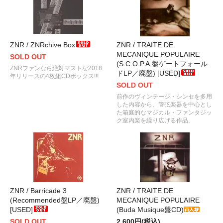
ZNR / ZNRchive Box
ZNR / TRAITE DE
MECANIQUE POPULAIRE
SOLD OUT
(S.C.O.P.A.盤ゲートフォール
ZNRファンなら絶対マストな2018
ドLP／廃盤) [USED]
年リリースの4枚組CDボックス!!!
SOLD OUT
前作のヴィンテージ・シンセを多用
した内容から、管弦楽器を中心とし
た箱庭的なマジカル・ファンタジッ
ク室内楽を繰り広げる作品。
ZNR / Barricade 3
ZNR / TRAITE DE
(Recommended盤LP／廃盤)
MECANIQUE POPULAIRE
[USED]
(Buda Musique盤CD)
SOLD OUT
2,600円(税込)