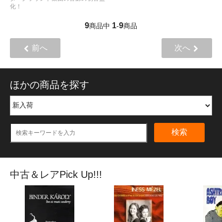
化！
9
1
9
商品中
-
商品
前へ
次へ
ほかの商品を探す
検索
中古＆レアPick Up!!!