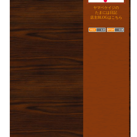
ヤマベケイジの
たまには日記
店主BLOGはこちら