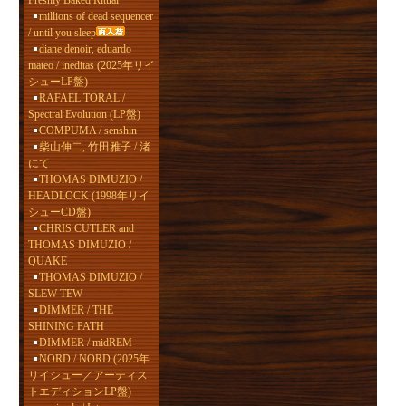
Freshly Baked Ritual
millions of dead sequencer
/ until you sleep
diane denoir, eduardo
mateo / ineditas (2025年リイ
シューLP盤)
RAFAEL TORAL /
Spectral Evolution (LP盤)
COMPUMA / senshin
柴山伸二, 竹田雅子 / 渚
にて
THOMAS DIMUZIO /
HEADLOCK (1998年リイ
シューCD盤)
CHRIS CUTLER and
THOMAS DIMUZIO /
QUAKE
THOMAS DIMUZIO /
SLEW TEW
DIMMER / THE
SHINING PATH
DIMMER / midREM
NORD / NORD (2025年
リイシュー／アーティス
トエディションLP盤)