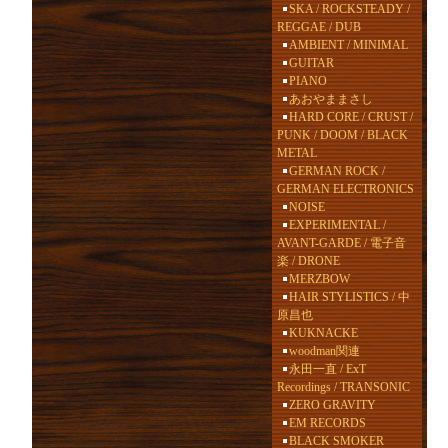
SKA / ROCKSTEADY /
REGGAE / DUB
AMBIENT / MINIMAL
GUITAR
PIANO
あおやままさし
HARD CORE / CRUST /
PUNK / DOOM / BLACK
METAL
GERMAN ROCK /
GERMAN ELECTRONICS
NOISE
EXPERIMENTAL /
AVANT-GARDE / 電子音
楽 / DRONE
MERZBOW
HAIR STYLISTICS / 中
原昌也
KUKNACKE
woodman関連
永田一直 / ExT
Recordings / TRANSONIC
ZERO GRAVITY
EM RECORDS
BLACK SMOKER