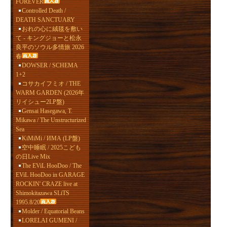
FOREVER
Controlled Death /
DEATH SANCTUARY
おれの心に絨毯を敷い
て - キングジョーと松永
良平のソウル多情旅 2026
春
DOWSER / SCHEMA
1+2
コサカイフミオ / THE
WARM GARDEN (2026年
リイシュー2LP盤)
Gensai Hasegawa, T.
Mikawa / The Unstructurized
Sea
KiMiMi / ИМА (LP盤)
空中睡眠 / 2025こども
の日Live Mix
The EViL HooDoo / The
EViL HooDoo in GARAGE
ROCKIN' CRAZE live at
Shimokitazawa SLiTS
1995.8/20
Molder / Equatorial Beans
LORELAI GUMENI /