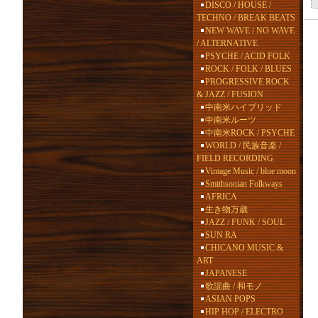
DISCO / HOUSE /
TECHNO / BREAK BEATS
NEW WAVE / NO WAVE
/ ALTERNATIVE
PSYCHE / ACID FOLK
ROCK / FOLK / BLUES
PROGRESSIVE ROCK
& JAZZ / FUSION
中南米ハイブリッド
中南米ルーツ
中南米ROCK / PSYCHE
WORLD / 民族音楽 /
FIELD RECORDING
Vintage Music / blue moon
Smithsonian Folkways
AFRICA
生き物万歳
JAZZ / FUNK / SOUL
SUN RA
CHICANO MUSIC &
ART
JAPANESE
歌謡曲 / 和モノ
ASIAN POPS
HIP HOP / ELECTRO