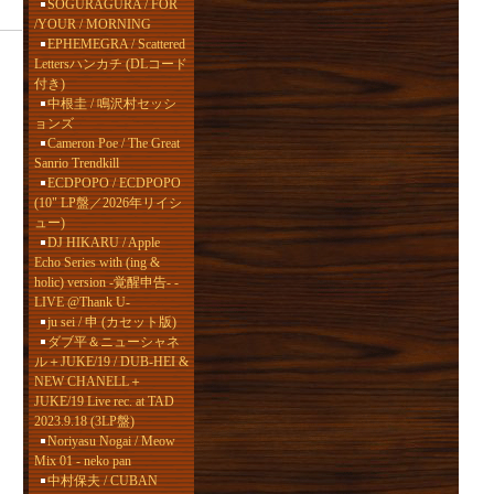
SOGURAGURA / FOR
/YOUR / MORNING
EPHEMEGRA / Scattered
Lettersハンカチ (DLコード
付き)
中根圭 / 鳴沢村セッシ
ョンズ
Cameron Poe / The Great
Sanrio Trendkill
ECDPOPO / ECDPOPO
(10" LP盤／2026年リイシ
ュー)
DJ HIKARU / Apple
Echo Series with (ing &
holic) version -覚醒申告- -
LIVE @Thank U-
ju sei / 申 (カセット版)
ダブ平＆ニューシャネ
ル＋JUKE/19 / DUB-HEI &
NEW CHANELL＋
JUKE/19 Live rec. at TAD
2023.9.18 (3LP盤)
Noriyasu Nogai / Meow
Mix 01 - neko pan
中村保夫 / CUBAN