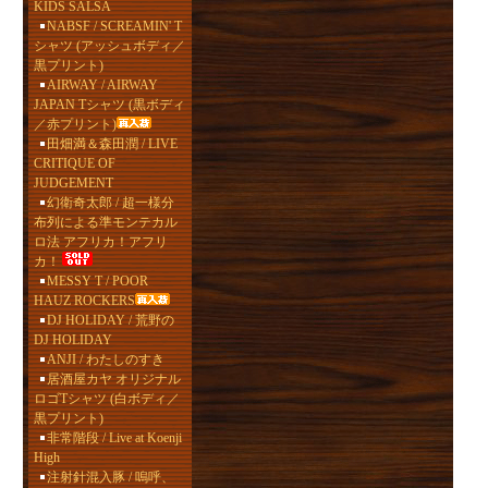
KIDS SALSA
NABSF / SCREAMIN' T
シャツ (アッシュボディ／
黒プリント)
AIRWAY / AIRWAY
JAPAN Tシャツ (黒ボディ
／赤プリント)
田畑満＆森田潤 / LIVE
CRITIQUE OF
JUDGEMENT
幻衛奇太郎 / 超一様分
布列による準モンテカル
ロ法 アフリカ！アフリ
カ！
MESSY T / POOR
HAUZ ROCKERS
DJ HOLIDAY / 荒野の
DJ HOLIDAY
ANJI / わたしのすき
居酒屋カヤ オリジナル
ロゴTシャツ (白ボディ／
黒プリント)
非常階段 / Live at Koenji
High
注射針混入豚 / 嗚呼、