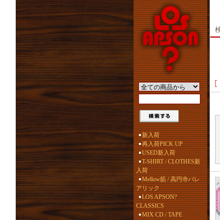
新入荷
再入荷PICK UP
USED新入荷
T-SHIRT / CLOTHES新
入荷
Mellow筋 / 高円寺バレ
アリック
LOS APSON?
CLASSICS
MIX CD / TAPE