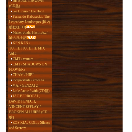
aus isoda / Interwoven
(CD盤)
Go Hirano / The Habit
Fernando Kabusacki / The
Legendary Landscapes (国内
盤仕様CD)
Maher Shalal Hash Baz /
嘘の風土記
KEN KEN /
TUTTETTUTETTE MIX
Vol.2
CMT / ventura
CMT / SHADOWS ON
FLOWERS
CHAM / HIBI
incapacitants / chwalfa
V.A. / GENZAI 2
Little Annie / with (CD盤)
JAC BERROCAL,
DAVID FENECH,
VINCENT EPPLAY /
BROKEN ALLURES (CD
盤)
ZOS KIA / COIL / Silence
and Secrecy