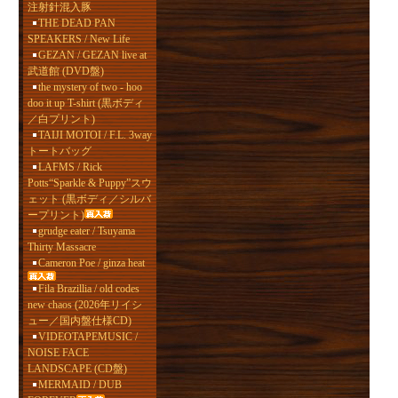
注射針混入豚
THE DEAD PAN
SPEAKERS / New Life
GEZAN / GEZAN live at
武道館 (DVD盤)
the mystery of two - hoo
doo it up T-shirt (黒ボディ
／白プリント)
TAIJI MOTOI / F.L. 3way
トートバッグ
LAFMS / Rick
Potts“Sparkle & Puppy”スウ
ェット (黒ボディ／シルバ
ープリント)
grudge eater / Tsuyama
Thirty Massacre
Cameron Poe / ginza heat
Fila Brazillia / old codes
new chaos (2026年リイシ
ュー／国内盤仕様CD)
VIDEOTAPEMUSIC /
NOISE FACE
LANDSCAPE (CD盤)
MERMAID / DUB