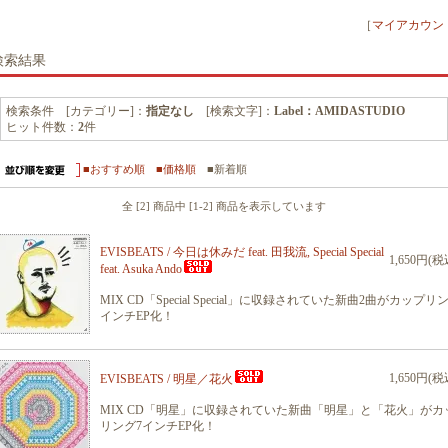
［
マイアカウン
検索結果
検索条件 [カテゴリー]：
指定なし
[検索文字]：
Label：AMIDASTUDIO
ヒット件数：
2
件
■おすすめ順
■価格順
■新着順
全 [2] 商品中 [1-2] 商品を表示しています
EVISBEATS / 今日は休みだ feat. 田我流, Special Special
1,650円(税
feat. Asuka Ando
MIX CD「Special Special」に収録されていた新曲2曲がカップリ
インチEP化！
1,650円(税
EVISBEATS / 明星／花火
MIX CD「明星」に収録されていた新曲「明星」と「花火」がカ
リング7インチEP化！