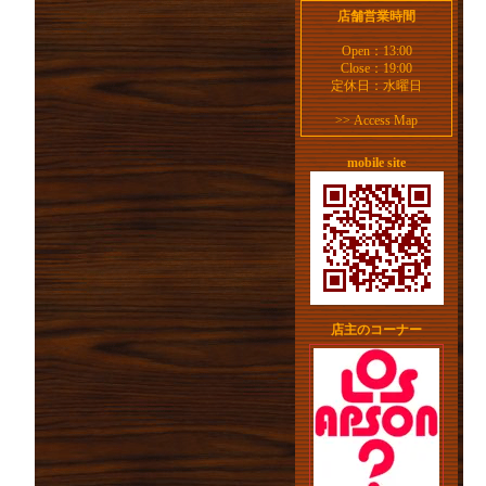
店舗営業時間
Open：13:00
Close：19:00
定休日：水曜日
>>
Access Map
mobile site
店主のコーナー