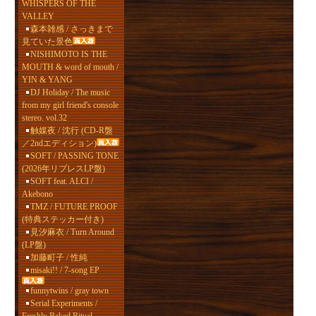
WHISPERS OF THE
VALLEY
森本雑感 / さっきまで
見ていた景色
NISHIMOTO IS THE
MOUTH & word of mouth /
YIN & YANG
DJ Holiday / The music
from my girl friend's console
stereo. vol.32
触媒夜 / 沈行 (CD-R盤
／2ndエディション)
SOFT / PASSING TONE
(2026年リプレスLP盤)
SOFT feat. ALCI /
Akebono
TMZ / FUTURE PROOF
(特典ステッカー付き)
見汐麻衣 / Turn Around
(LP盤)
加藤町子 / 性純
misaki!! / 7-song EP
funnytwins / gray town
Serial Experiments /