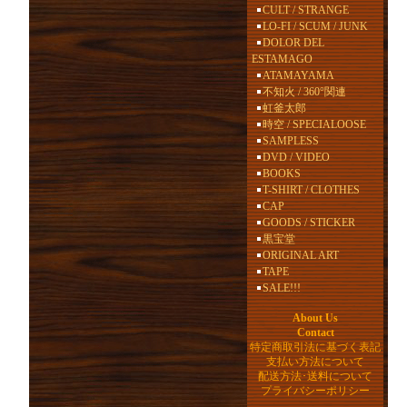
CULT / STRANGE
LO-FI / SCUM / JUNK
DOLOR DEL
ESTAMAGO
ATAMAYAMA
不知火 / 360°関連
虹釜太郎
時空 / SPECIALOOSE
SAMPLESS
DVD / VIDEO
BOOKS
T-SHIRT / CLOTHES
CAP
GOODS / STICKER
黒宝堂
ORIGINAL ART
TAPE
SALE!!!
About Us
Contact
特定商取引法に基づく表記
支払い方法について
配送方法･送料について
プライバシーポリシー