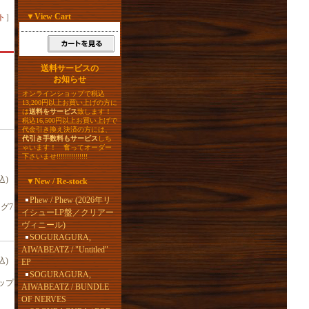
▼
View Cart
ト
］
送料サービスの
お知らせ
オンラインショップで税込
13,200円以上お買い上げの方に
は
送料をサービス
致します！
税込16,500円以上お買い上げで
代金引き換え決済の方には、
代引き手数料もサービス
しち
ゃいます！ 奮ってオーダー
下さいませ!!!!!!!!!!!!!!!
込)
▼
New / Re-stock
Phew / Phew (2026年リ
ング7
イシューLP盤／クリアー
ヴィニール)
SOGURAGURA,
AIWABEATZ / "Untitled"
込)
EP
SOGURAGURA,
ップ
AIWABEATZ / BUNDLE
OF NERVES