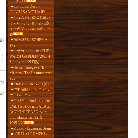
FOREVER
Controlled Death /
DEATH SANCTUARY
おれの心に絨毯を敷い
て - キングジョーと松永
良平のソウル多情旅 2026
春
DOWSER / SCHEMA
込)
1+2
コサカイフミオ / THE
コ
WARM GARDEN (2026年
て
リイシュー2LP盤)
Gensai Hasegawa, T.
Mikawa / The Unstructurized
Sea
込)
KiMiMi / ИМА (LP盤)
空中睡眠 / 2025こども
ギ
の日Live Mix
The EViL HooDoo / The
EViL HooDoo in GARAGE
ROCKIN' CRAZE live at
Shimokitazawa SLiTS
1995.8/20
Molder / Equatorial Beans
LORELAI GUMENI /