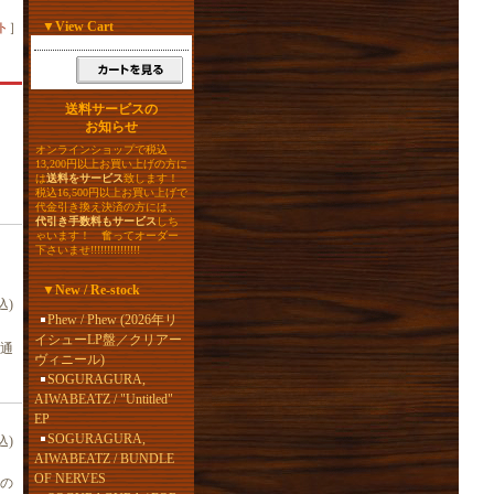
▼
View Cart
ト
］
送料サービスの
お知らせ
オンラインショップで税込
13,200円以上お買い上げの方に
は
送料をサービス
致します！
税込16,500円以上お買い上げで
代金引き換え決済の方には、
代引き手数料もサービス
しち
ゃいます！ 奮ってオーダー
下さいませ!!!!!!!!!!!!!!!
▼
New / Re-stock
込)
Phew / Phew (2026年リ
イシューLP盤／クリアー
通
ヴィニール)
SOGURAGURA,
AIWABEATZ / "Untitled"
EP
SOGURAGURA,
込)
AIWABEATZ / BUNDLE
OF NERVES
の