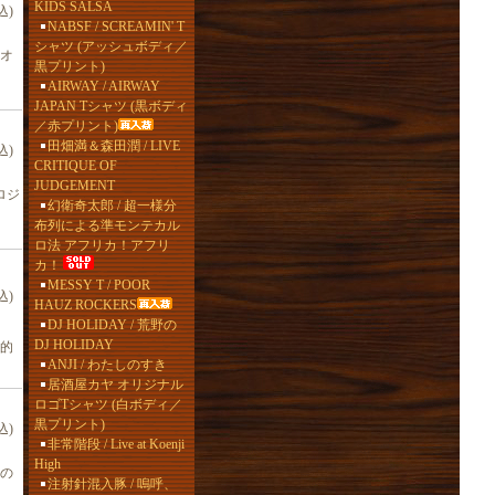
KIDS SALSA
込)
NABSF / SCREAMIN' T
シャツ (アッシュボディ／
オ
黒プリント)
AIRWAY / AIRWAY
JAPAN Tシャツ (黒ボディ
／赤プリント)
田畑満＆森田潤 / LIVE
込)
CRITIQUE OF
JUDGEMENT
ロジ
幻衛奇太郎 / 超一様分
布列による準モンテカル
ロ法 アフリカ！アフリ
カ！
MESSY T / POOR
込)
HAUZ ROCKERS
DJ HOLIDAY / 荒野の
DJ HOLIDAY
的
ANJI / わたしのすき
居酒屋カヤ オリジナル
ロゴTシャツ (白ボディ／
黒プリント)
込)
非常階段 / Live at Koenji
High
の
注射針混入豚 / 嗚呼、