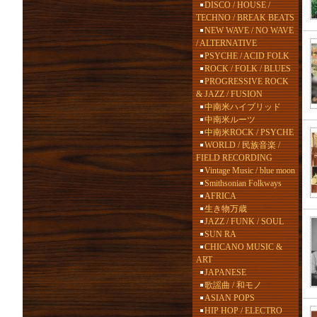
DISCO / HOUSE /
TECHNO / BREAK BEATS
NEW WAVE / NO WAVE
/ ALTERNATIVE
PSYCHE / ACID FOLK
ROCK / FOLK / BLUES
PROGRESSIVE ROCK
& JAZZ / FUSION
中南米ハイブリッド
中南米ルーツ
中南米ROCK / PSYCHE
WORLD / 民族音楽 /
FIELD RECORDING
Vintage Music / blue moon
Smithsonian Folkways
AFRICA
生き物万歳
JAZZ / FUNK / SOUL
SUN RA
CHICANO MUSIC &
ART
JAPANESE
歌謡曲 / 和モノ
ASIAN POPS
HIP HOP / ELECTRO