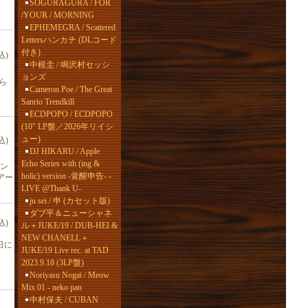
SOGURAGURA / FOR
/YOUR / MORNING
EPHEMEGRA / Scattered
Lettersハンカチ (DLコード
付き)
込)
中根圭 / 鳴沢村セッシ
ョンズ
ら
Cameron Poe / The Great
Sanrio Trendkill
ECDPOPO / ECDPOPO
(10" LP盤／2026年リイシ
ュー)
込)
DJ HIKARU / Apple
Echo Series with (ing &
バン
holic) version -覚醒申告- -
アー
LIVE @Thank U-
ju sei / 申 (カセット版)
ダブ平＆ニューシャネ
込)
ル＋JUKE/19 / DUB-HEI &
NEW CHANELL＋
日に
JUKE/19 Live rec. at TAD
2023.9.18 (3LP盤)
Noriyasu Nogai / Meow
Mix 01 - neko pan
中村保夫 / CUBAN