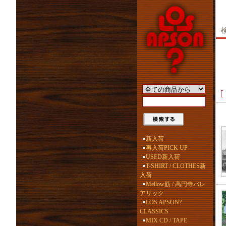
新入荷
再入荷PICK UP
USED新入荷
T-SHIRT / CLOTHES新
入荷
Mellow筋 / 高円寺バレ
アリック
LOS APSON?
CLASSICS
MIX CD / TAPE