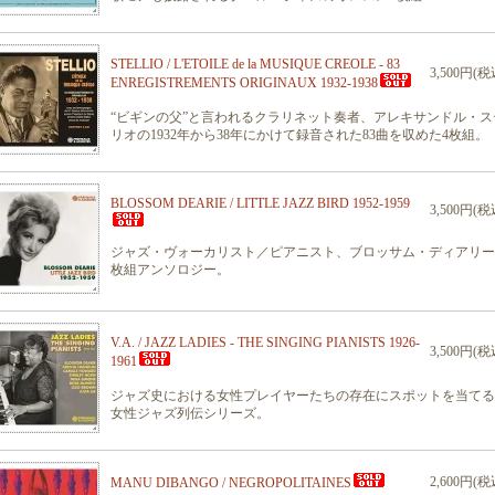
STELLIO / L'ETOILE de la MUSIQUE CREOLE - 83
3,500円(税
ENREGISTREMENTS ORIGINAUX 1932-1938
“ビギンの父”と言われるクラリネット奏者、アレキサンドル・ス
リオの1932年から38年にかけて録音された83曲を収めた4枚組。
BLOSSOM DEARIE / LITTLE JAZZ BIRD 1952-1959
3,500円(税
ジャズ・ヴォーカリスト／ピアニスト、ブロッサム・ディアリー
枚組アンソロジー。
V.A. / JAZZ LADIES - THE SINGING PIANISTS 1926-
3,500円(税
1961
ジャズ史における女性プレイヤーたちの存在にスポットを当てる
女性ジャズ列伝シリーズ。
2,600円(税
MANU DIBANGO / NEGROPOLITAINES