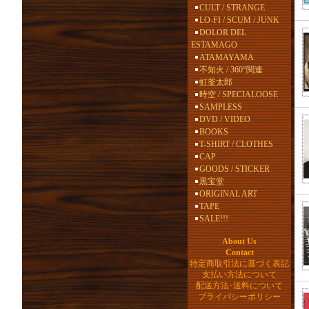
CULT / STRANGE
LO-FI / SCUM / JUNK
DOLOR DEL
ESTAMAGO
ATAMAYAMA
不知火 / 360°関連
虹釜太郎
時空 / SPECIALOOSE
SAMPLESS
DVD / VIDEO
BOOKS
T-SHIRT / CLOTHES
CAP
GOODS / STICKER
黒宝堂
ORIGINAL ART
TAPE
SALE!!!
About Us
Contact
特定商取引法に基づく表記
支払い方法について
配送方法･送料について
プライバシーポリシー