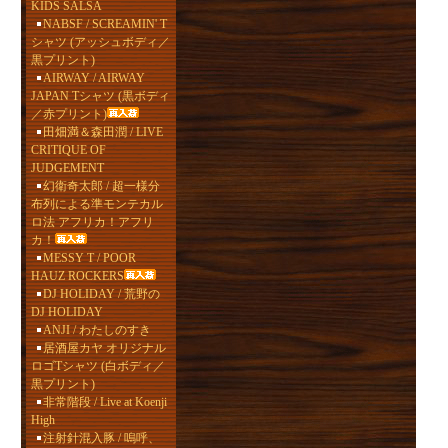
KIDS SALSA
NABSF / SCREAMIN' T
シャツ (アッシュボディ／
黒プリント)
AIRWAY / AIRWAY
JAPAN Tシャツ (黒ボディ
／赤プリント)
田畑満＆森田潤 / LIVE
CRITIQUE OF
JUDGEMENT
幻衛奇太郎 / 超一様分
布列による準モンテカル
ロ法 アフリカ！アフリ
カ！
MESSY T / POOR
HAUZ ROCKERS
DJ HOLIDAY / 荒野の
DJ HOLIDAY
ANJI / わたしのすき
居酒屋カヤ オリジナル
ロゴTシャツ (白ボディ／
黒プリント)
非常階段 / Live at Koenji
High
注射針混入豚 / 嗚呼、