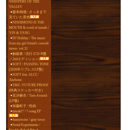
WHISPERS OF THE
VALLEY
森本雑感 / さっきまで
見ていた景色
NISHIMOTO IS THE
MOUTH & word of mouth /
YIN & YANG
DJ Holiday / The music
from my girl friend's console
stereo. vol.32
触媒夜 / 沈行 (CD-R盤
／2ndエディション)
SOFT / PASSING TONE
(2026年リプレスLP盤)
SOFT feat. ALCI /
Akebono
TMZ / FUTURE PROOF
(特典ステッカー付き)
見汐麻衣 / Turn Around
(LP盤)
加藤町子 / 性純
misaki!! / 7-song EP
funnytwins / gray town
Serial Experiments /