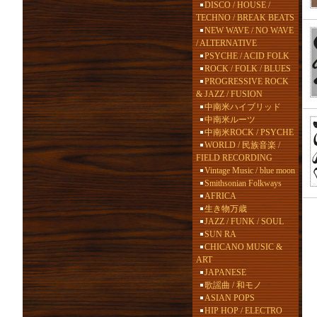
DISCO / HOUSE /
TECHNO / BREAK BEATS
NEW WAVE / NO WAVE
/ ALTERNATIVE
PSYCHE / ACID FOLK
ROCK / FOLK / BLUES
PROGRESSIVE ROCK
& JAZZ / FUSION
中南米ハイブリッド
中南米ルーツ
中南米ROCK / PSYCHE
WORLD / 民族音楽 /
FIELD RECORDING
Vintage Music / blue moon
Smithsonian Folkways
AFRICA
生き物万歳
JAZZ / FUNK / SOUL
SUN RA
CHICANO MUSIC &
ART
JAPANESE
歌謡曲 / 和モノ
ASIAN POPS
HIP HOP / ELECTRO