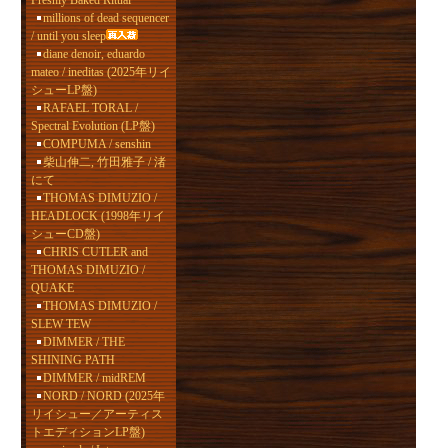
Freshly Baked Ritual
millions of dead sequencer
/ until you sleep
diane denoir, eduardo
mateo / ineditas (2025年リイ
シューLP盤)
RAFAEL TORAL /
Spectral Evolution (LP盤)
COMPUMA / senshin
柴山伸二, 竹田雅子 / 渚
にて
THOMAS DIMUZIO /
HEADLOCK (1998年リイ
シューCD盤)
CHRIS CUTLER and
THOMAS DIMUZIO /
QUAKE
THOMAS DIMUZIO /
SLEW TEW
DIMMER / THE
SHINING PATH
DIMMER / midREM
NORD / NORD (2025年
リイシュー／アーティス
トエディションLP盤)