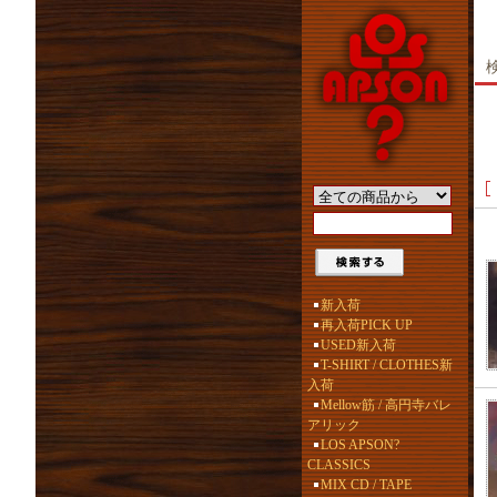
新入荷
再入荷PICK UP
USED新入荷
T-SHIRT / CLOTHES新
入荷
Mellow筋 / 高円寺バレ
アリック
LOS APSON?
CLASSICS
MIX CD / TAPE