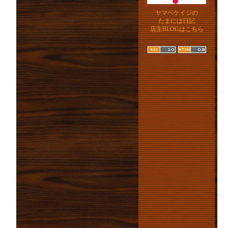
ヤマベケイジの
たまには日記
店主BLOGはこちら