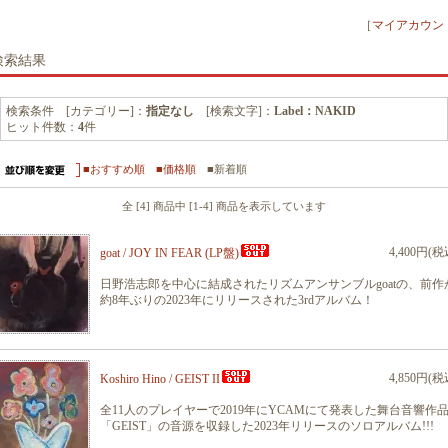
［
マイアカウン
検索結果
検索条件 [カテゴリー]：
指定なし
[検索文字]：
Label：NAKID
ヒット件数：
4
件
■おすすめ順
■価格順
■新着順
全 [4] 商品中 [1-4] 商品を表示しています
4,400円(税
goat / JOY IN FEAR (LP盤)
日野浩志郎を中心に結成されたリズムアンサンブルgoatの、前作
約8年ぶりの2023年にリリースされた3rdアルバム！
4,850円(税
Koshiro Hino / GEIST II
全11人のプレイヤーで2019年にYCAMにて発表した舞台音響作
「GEIST」の音源を収録した2023年リリースのソロアルバム!!!