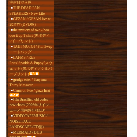
注射針混入豚
THE DEAD PAN
SPEAKERS / New Life
GEZAN / GEZAN live at
武道館 (DVD盤)
the mystery of two - hoo
doo it up T-shirt (黒ボディ
／白プリント)
TAIJI MOTOI / F.L. 3way
トートバッグ
LAFMS / Rick
Potts“Sparkle & Puppy”スウ
ェット (黒ボディ／シルバ
ープリント)
grudge eater / Tsuyama
Thirty Massacre
Cameron Poe / ginza heat
Fila Brazillia / old codes
new chaos (2026年リイシ
ュー／国内盤仕様CD)
VIDEOTAPEMUSIC /
NOISE FACE
LANDSCAPE (CD盤)
MERMAID / DUB