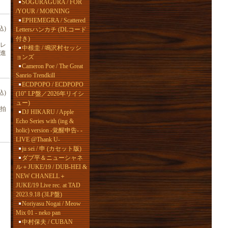
SOGURAGURA / FOR
/YOUR / MORNING
EPHEMEGRA / Scattered
込)
Lettersハンカチ (DLコード
付き)
レ
中根圭 / 鳴沢村セッシ
進
ョンズ
Cameron Poe / The Great
Sanrio Trendkill
ECDPOPO / ECDPOPO
込)
(10" LP盤／2026年リイシ
ュー)
拍
DJ HIKARU / Apple
Echo Series with (ing &
holic) version -覚醒申告- -
LIVE @Thank U-
ju sei / 申 (カセット版)
ダブ平＆ニューシャネ
ル＋JUKE/19 / DUB-HEI &
NEW CHANELL＋
JUKE/19 Live rec. at TAD
2023.9.18 (3LP盤)
Noriyasu Nogai / Meow
Mix 01 - neko pan
中村保夫 / CUBAN