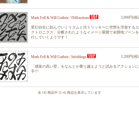
3,080円(税
Mark Fell & Will Guthrie / Diffractions
変幻自在に刻んでいくリズムと渋トリッキーに空間を浮遊するエ
クトロニクス、分断されたようなイメージ展開で未開地ゾーンを
行していくようです！
3,280円(税
Mark Fell & Will Guthrie / Infoldings
「感覚の高い壁」をなんとか乗り越えようと試みるアクションに
手!!!
全 [4] 商品中 [1-4] 商品を表示しています