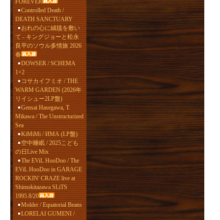
FOREVER
Controlled Death /
DEATH SANCTUARY
おれの心に絨毯を敷い
て - キングジョーと松永
良平のソウル多情旅 2026
春
DOWSER / SCHEMA
1+2
コサカイフミオ / THE
WARM GARDEN (2026年
リイシュー2LP盤)
Gensai Hasegawa, T.
Mikawa / The Unstructurized
Sea
KiMiMi / ИМА (LP盤)
空中睡眠 / 2025こども
の日Live Mix
The EViL HooDoo / The
EViL HooDoo in GARAGE
ROCKIN' CRAZE live at
Shimokitazawa SLiTS
1995.8/20
Molder / Equatorial Beans
LORELAI GUMENI /