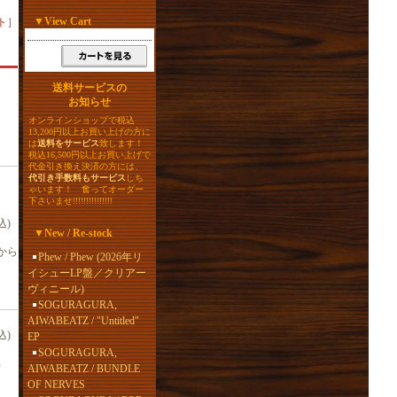
▼
View Cart
ト
］
送料サービスの
お知らせ
オンラインショップで税込
13,200円以上お買い上げの方に
は
送料をサービス
致します！
税込16,500円以上お買い上げで
代金引き換え決済の方には、
代引き手数料もサービス
しち
ゃいます！ 奮ってオーダー
下さいませ!!!!!!!!!!!!!!!
込)
▼
New / Re-stock
から
Phew / Phew (2026年リ
イシューLP盤／クリアー
ヴィニール)
SOGURAGURA,
AIWABEATZ / "Untitled"
込)
EP
SOGURAGURA,
品
AIWABEATZ / BUNDLE
OF NERVES