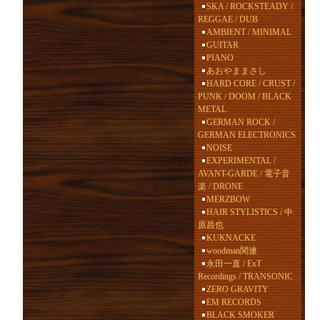
SKA / ROCKSTEADY /
REGGAE / DUB
AMBIENT / MINIMAL
GUITAR
PIANO
あおやままさし
HARD CORE / CRUST /
PUNK / DOOM / BLACK
METAL
GERMAN ROCK /
GERMAN ELECTRONICS
NOISE
EXPERIMENTAL /
AVANT-GARDE / 電子音
楽 / DRONE
MERZBOW
HAIR STYLISTICS / 中
原昌也
KUKNACKE
woodman関連
永田一直 / ExT
Recordings / TRANSONIC
ZERO GRAVITY
EM RECORDS
BLACK SMOKER