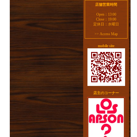
店舗営業時間
Open：13:00
Close：19:00
定休日：水曜日
>>
Access Map
mobile site
店主のコーナー