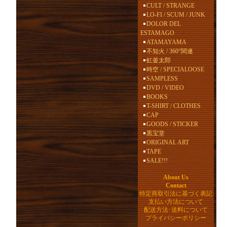
CULT / STRANGE
LO-FI / SCUM / JUNK
DOLOR DEL
ESTAMAGO
ATAMAYAMA
不知火 / 360°関連
虹釜太郎
時空 / SPECIALOOSE
SAMPLESS
DVD / VIDEO
BOOKS
T-SHIRT / CLOTHES
CAP
GOODS / STICKER
黒宝堂
ORIGINAL ART
TAPE
SALE!!!
About Us
Contact
特定商取引法に基づく表記
支払い方法について
配送方法･送料について
プライバシーポリシー