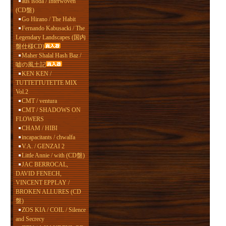
aus isoda / Interwoven
(CD盤)
Go Hirano / The Habit
Fernando Kabusacki / The
Legendary Landscapes (国内
盤仕様CD)
Maher Shalal Hash Baz /
嘘の風土記
KEN KEN /
TUTTETTUTETTE MIX
Vol.2
CMT / ventura
CMT / SHADOWS ON
FLOWERS
CHAM / HIBI
incapacitants / chwalfa
V.A. / GENZAI 2
Little Annie / with (CD盤)
JAC BERROCAL,
DAVID FENECH,
VINCENT EPPLAY /
BROKEN ALLURES (CD
盤)
ZOS KIA / COIL / Silence
and Secrecy