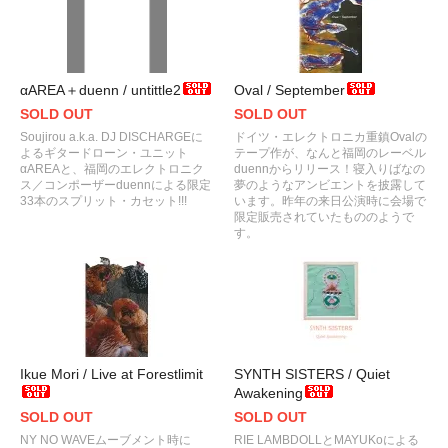
αAREA＋duenn / untittle2
Oval / September
SOLD OUT
SOLD OUT
Soujirou a.k.a. DJ DISCHARGEに
ドイツ・エレクトロニカ重鎮Ovalの
よるギタードローン・ユニット
テープ作が、なんと福岡のレーベル
αAREAと、福岡のエレクトロニク
duennからリリース！寝入りばなの
ス／コンポーザーduennによる限定
夢のようなアンビエントを披露して
33本のスプリット・カセット!!!
います。昨年の来日公演時に会場で
限定販売されていたもののようで
す。
Ikue Mori / Live at Forestlimit
SYNTH SISTERS / Quiet
Awakening
SOLD OUT
SOLD OUT
NY NO WAVEムーブメント時に
RIE LAMBDOLLとMAYUKoによる