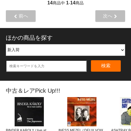
14
1
14
商品中
-
商品
前へ
次へ
ほかの商品を探す
検索
中古＆レアPick Up!!!
BINDER KAROLY / live at
INESS MEZEL / DEUX VOIX
ASHTRAY BO