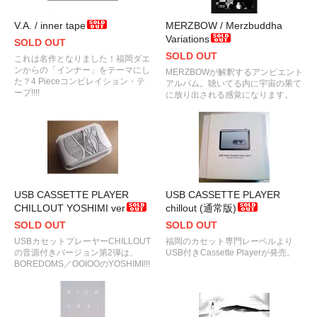
V.A. / inner tape
MERZBOW / Merzbuddha
Variations
SOLD OUT
SOLD OUT
これは名作となりました！福岡ダエ
ンからの「インナー」をテーマにし
MERZBOWが解釈するアンビエント
た？4 Pieceコンピレイション・テ
アルバム。聴いてる内に宇宙の果て
ープ!!!!
に放り出される感覚になります。
USB CASSETTE PLAYER
USB CASSETTE PLAYER
CHILLOUT YOSHIMI ver
chillout (通常版)
SOLD OUT
SOLD OUT
USBカセットプレーヤーCHILLOUT
福岡のカセット専門レーベルより
の音源付きバージョン第2弾は、
USB付きCassette Playerが発売。
BOREDOMS／OOIOOのYOSHIMI!!!