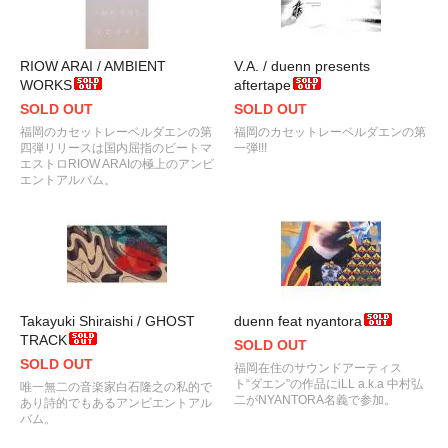
RIOW ARAI / AMBIENT
V.A. / duenn presents
WORKS
aftertape
SOLD OUT
SOLD OUT
福岡のカセットレーベルダエンの第
福岡のカセットレーベルダエンの第
四弾リリースは国内屈指のビートマ
一弾!!!
エストロRIOW ARAIの極上のアンビ
エントアルバム。
Takayuki Shiraishi / GHOST
duenn feat nyantora
TRACK
SOLD OUT
SOLD OUT
福岡在住のサウンドアーティス
ト“ダエン”の作品にiLL a.k.a 中村弘
唯一無二の音楽家白石隆之の私的で
二がNYANTORA名義で参加。
あり詩的でもあるアンビエントアル
バム。