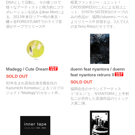
DNAとして活動し、その後ソロで
暗黒ファンタジー・ユニット！
様々なアーティストと精力的にコラ
CROSSBREDの二人による別ユニ
ボレーションを試みるIkue Moriによ
ット、SYNTH SISTERSのテープの
る、2013年来日ツアー時の東京・
みの作品が、福岡のduennレーベル
幡ヶ谷FORESTLIMITでのライブ音
よりリリース!!! 目指すは、2人で1人
源がテープでリリース!!!
の女Terry Rileyだそうです。
Madegg / Cute Dream
duenn feat nyantora / duenn
feat nyantora retruns II
SOLD OUT
SOLD OUT
92年生まれ高知出身京都在住の
Kazumichi Komatsuによるソロプロ
福岡在住のサウンドアーティス
ジェクト“Madegg”のカセット作。
ト“ダエン”と、NYANTORAこと中村
弘二が共作した音源作品のリミック
ス第二弾。