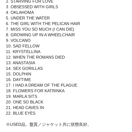
2. STARVING FOR LOVE
3. OBSESSED WITH GIRLS
4. OKLAHOMA
5. UNDER THE WATER
6. THE GIRL WITH THE PELICAN HAIR
7. MISS YOU SO MUCH (I CAN DIE)
8. GROWING UP IN A WHEELCHAIR
9. VOLCANO
10. SAD FELLOW
11. KRYSTELLINA
12. WHEN THE ROMANS DIED
13. ANASTASIA
14. SEX GORILLAS
15. DOLPHIN
16. DAYTIME
17. I HAD A DREAM OF THE PLAGUE
18. FLOWERS FOR KATRINKA
19. MARLA SITS
20. ONE SO BLACK
21. HEAD CAVES IN
22. BLUE EYES
※USED品。盤質／ジャケット共に状態良好。