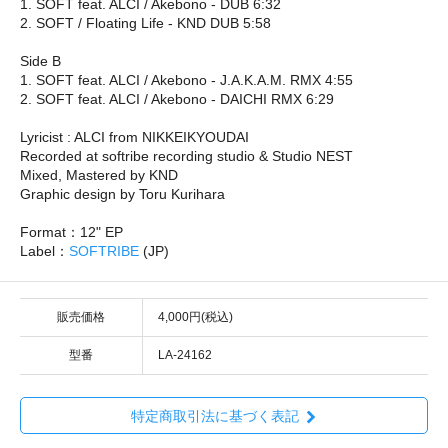
1. SOFT feat. ALCI / Akebono - DUB 6:32
2. SOFT / Floating Life - KND DUB 5:58
Side B
1. SOFT feat. ALCI / Akebono - J.A.K.A.M. RMX 4:55
2. SOFT feat. ALCI / Akebono - DAICHI RMX 6:29
Lyricist : ALCI from NIKKEIKYOUDAI
Recorded at softribe recording studio & Studio NEST
Mixed, Mastered by KND
Graphic design by Toru Kurihara
Format：12" EP
Label：
SOFTRIBE
(JP)
販売価格
4,000円(税込)
型番
LA-24162
特定商取引法に基づく表記