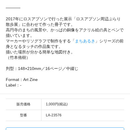
─────
2017年にロスアプソンで行った展示「ロスアプソン周辺ぶらり
散歩展」に合わせて作った冊子です。
高円寺のまちの風景や、かっぱの銅像をアクリル絵の具とペンで
描いています。
マーカーやリソグラフで制作をする「
まちあるき
」シリーズの前
身となるタッチの作品集です。
描いた場所が分かる簡単な地図付き。
（竹本侑樹）
判型：148×210mm／16ページ／中綴じ
Format：Art Zine
Label：-
販売価格
1,000円(税込)
型番
LA-23576