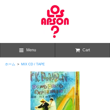
Menu
Cart
ホーム
>
MIX CD / TAPE