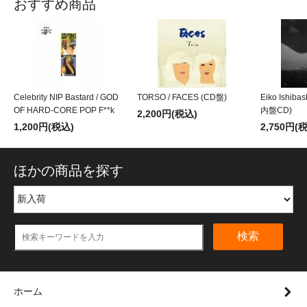
おすすめ商品
Celebrity NIP Bastard / GOD
TORSO / FACES (CD盤)
Eiko Ishibas
OF HARD-CORE POP F**k
内盤CD)
2,200円(税込)
1,200円(税込)
2,750円(
ほかの商品を探す
検索
ホーム