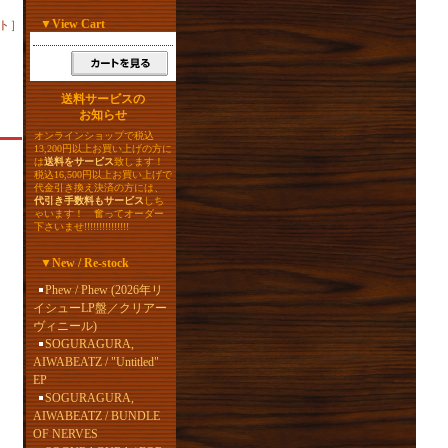
▼
View Cart
ト
］
送料サービスの
お知らせ
オンラインショップで税込
13,200円以上お買い上げの方に
は
送料をサービス
致します！
税込16,500円以上お買い上げで
代金引き換え決済の方には、
代引き手数料もサービス
しち
ゃいます！ 奮ってオーダー
下さいませ!!!!!!!!!!!!!!!
▼
New / Re-stock
Phew / Phew (2026年リ
イシューLP盤／クリアー
ヴィニール)
SOGURAGURA,
AIWABEATZ / "Untitled"
EP
SOGURAGURA,
AIWABEATZ / BUNDLE
OF NERVES
し