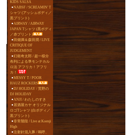
KIDS SALSA
NABSF / SCREAMIN' T
シャツ (アッシュボディ／
黒プリント)
AIRWAY / AIRWAY
JAPAN Tシャツ (黒ボディ
／赤プリント)
田畑満＆森田潤 / LIVE
CRITIQUE OF
JUDGEMENT
幻衛奇太郎 / 超一様分
布列による準モンテカル
ロ法 アフリカ！アフリ
カ！
MESSY T / POOR
HAUZ ROCKERS
DJ HOLIDAY / 荒野の
DJ HOLIDAY
ANJI / わたしのすき
居酒屋カヤ オリジナル
ロゴTシャツ (白ボディ／
黒プリント)
非常階段 / Live at Koenji
High
注射針混入豚 / 嗚呼、