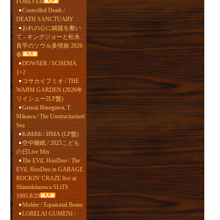
FOREVER
Controlled Death /
DEATH SANCTUARY
おれの心に絨毯を敷い
て - キングジョーと松永
良平のソウル多情旅 2026
春
DOWSER / SCHEMA
1+2
コサカイフミオ / THE
WARM GARDEN (2026年
リイシュー2LP盤)
Gensai Hasegawa, T.
Mikawa / The Unstructurized
Sea
KiMiMi / ИМА (LP盤)
空中睡眠 / 2025こども
の日Live Mix
The EViL HooDoo / The
EViL HooDoo in GARAGE
ROCKIN' CRAZE live at
Shimokitazawa SLiTS
1995.8/20
Molder / Equatorial Beans
LORELAI GUMENI /