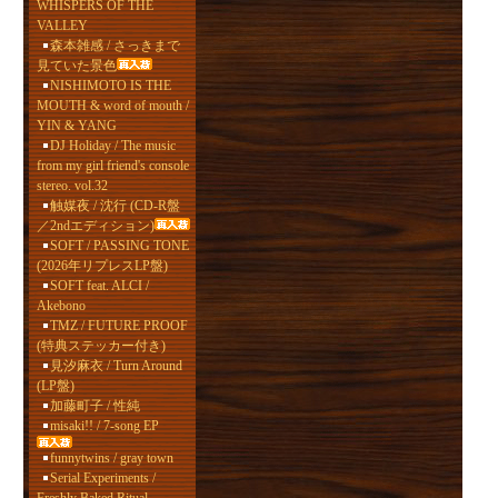
WHISPERS OF THE
VALLEY
森本雑感 / さっきまで
見ていた景色
NISHIMOTO IS THE
MOUTH & word of mouth /
YIN & YANG
DJ Holiday / The music
from my girl friend's console
stereo. vol.32
触媒夜 / 沈行 (CD-R盤
／2ndエディション)
SOFT / PASSING TONE
(2026年リプレスLP盤)
SOFT feat. ALCI /
Akebono
TMZ / FUTURE PROOF
(特典ステッカー付き)
見汐麻衣 / Turn Around
(LP盤)
加藤町子 / 性純
misaki!! / 7-song EP
funnytwins / gray town
Serial Experiments /