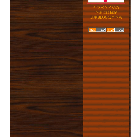
ヤマベケイジの
たまには日記
店主BLOGはこちら