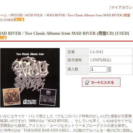
［
マイアカウン
ホーム
>
PSYCHE / ACID FOLK
>
MAD RIVER / Two Classic Albums from MAD RIVER (廃盤
D) [USED]
AD RIVER / Two Classic Albums from MAD RIVER (廃盤CD) [USED]
型番
LA-9343
販売価格
1,950円(税込)
購入数
いかにもサイケ・バンド然とした（でもこのバンド特有のひしゃげた感覚が大変興
味深いのですが）'68年の1st「MAD RIVER」、そしていち早く、いわゆるサイケな
雰囲気から脱却しアメリカン・ルーツなカントリー＆ブルーグラスの道を探求し
た'69年の2nd「PARADISE BAR AND GRILL」の2枚のアルバムを一枚のCDに収録