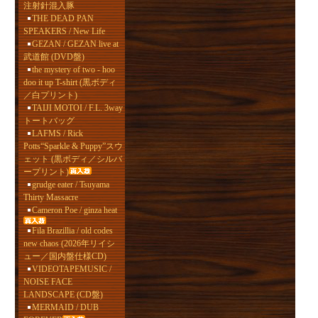
注射針混入豚
THE DEAD PAN
SPEAKERS / New Life
GEZAN / GEZAN live at
武道館 (DVD盤)
the mystery of two - hoo
doo it up T-shirt (黒ボディ
／白プリント)
TAIJI MOTOI / F.L. 3way
トートバッグ
LAFMS / Rick
Potts“Sparkle & Puppy”スウ
ェット (黒ボディ／シルバ
ープリント)
grudge eater / Tsuyama
Thirty Massacre
Cameron Poe / ginza heat
Fila Brazillia / old codes
new chaos (2026年リイシ
ュー／国内盤仕様CD)
VIDEOTAPEMUSIC /
NOISE FACE
LANDSCAPE (CD盤)
MERMAID / DUB