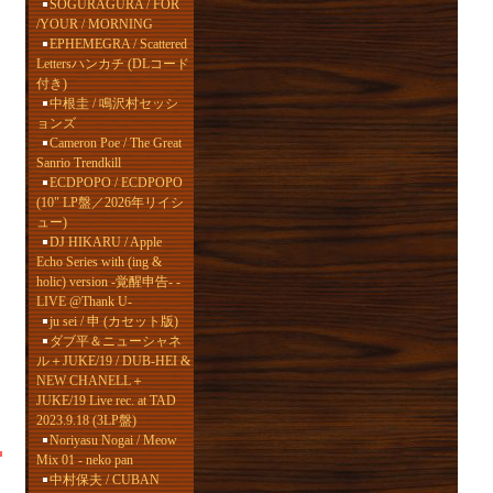
SOGURAGURA / FOR
/YOUR / MORNING
EPHEMEGRA / Scattered
Lettersハンカチ (DLコード
付き)
中根圭 / 鳴沢村セッシ
ョンズ
Cameron Poe / The Great
Sanrio Trendkill
ECDPOPO / ECDPOPO
(10" LP盤／2026年リイシ
ュー)
DJ HIKARU / Apple
Echo Series with (ing &
holic) version -覚醒申告- -
LIVE @Thank U-
ju sei / 申 (カセット版)
ダブ平＆ニューシャネ
ル＋JUKE/19 / DUB-HEI &
NEW CHANELL＋
JUKE/19 Live rec. at TAD
2023.9.18 (3LP盤)
Noriyasu Nogai / Meow
Mix 01 - neko pan
中村保夫 / CUBAN