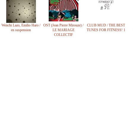
Wenchi Lazo, Emilio Haro /
OST (Jean Pierre Mirouze) /
CLUB MUD / THE BEST
en suspension
LE MARIAGE
TUNES FOR FITNESS! 1
COLLECTIF