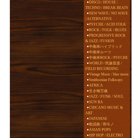
DISCO / HOUSE /
TECHNO / BREAK BEATS
NEW WAVE / NO WAVE
/ ALTERNATIVE
PSYCHE / ACID FOLK
ROCK / FOLK / BLUES
PROGRESSIVE ROCK
& JAZZ / FUSION
中南米ハイブリッド
中南米ルーツ
中南米ROCK / PSYCHE
WORLD / 民族音楽 /
FIELD RECORDING
Vintage Music / blue moon
Smithsonian Folkways
AFRICA
生き物万歳
JAZZ / FUNK / SOUL
SUN RA
CHICANO MUSIC &
ART
JAPANESE
歌謡曲 / 和モノ
ASIAN POPS
HIP HOP / ELECTRO