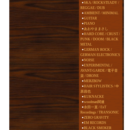
SKA / ROCKSTEADY /
REGGAE / DUB
AMBIENT / MINIMAL
GUITAR
PIANO
あおやままさし
HARD CORE / CRUST /
PUNK / DOOM / BLACK
METAL
GERMAN ROCK /
GERMAN ELECTRONICS
NOISE
EXPERIMENTAL /
AVANT-GARDE / 電子音
楽 / DRONE
MERZBOW
HAIR STYLISTICS / 中
原昌也
KUKNACKE
woodman関連
永田一直 / ExT
Recordings / TRANSONIC
ZERO GRAVITY
EM RECORDS
BLACK SMOKER