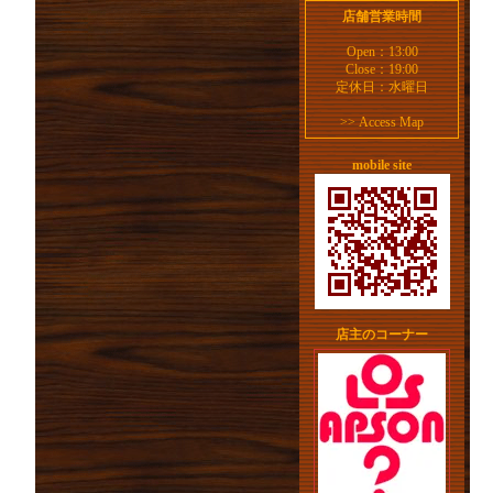
店舗営業時間
Open：13:00
Close：19:00
定休日：水曜日
>>
Access Map
mobile site
店主のコーナー