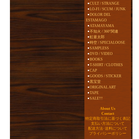
CULT / STRANGE
LO-FI / SCUM / JUNK
DOLOR DEL
ESTAMAGO
ATAMAYAMA
不知火 / 360°関連
虹釜太郎
時空 / SPECIALOOSE
SAMPLESS
DVD / VIDEO
BOOKS
T-SHIRT / CLOTHES
CAP
GOODS / STICKER
黒宝堂
ORIGINAL ART
TAPE
SALE!!!
About Us
Contact
特定商取引法に基づく表記
支払い方法について
配送方法･送料について
プライバシーポリシー