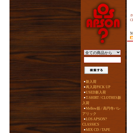
C
M
新入荷
再入荷PICK UP
USED新入荷
T-SHIRT / CLOTHES新
入荷
Mellow筋 / 高円寺バレ
アリック
LOS APSON?
CLASSICS
MIX CD / TAPE