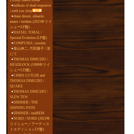
Freshly Baked Ritual
millions of dead sequencer
/ until you sleep
diane denoir, eduardo
mateo / ineditas (2025年リイ
シューLP盤)
RAFAEL TORAL /
Spectral Evolution (LP盤)
COMPUMA / senshin
柴山伸二, 竹田雅子 / 渚
にて
THOMAS DIMUZIO /
HEADLOCK (1998年リイ
シューCD盤)
CHRIS CUTLER and
THOMAS DIMUZIO /
QUAKE
THOMAS DIMUZIO /
SLEW TEW
DIMMER / THE
SHINING PATH
DIMMER / midREM
NORD / NORD (2025年
リイシュー／アーティス
トエディションLP盤)