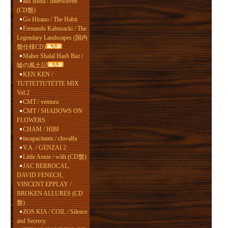
aus isoda / Interwoven
(CD盤)
Go Hirano / The Habit
Fernando Kabusacki / The
Legendary Landscapes (国内
盤仕様CD)
Maher Shalal Hash Baz /
嘘の風土記
KEN KEN /
TUTTETTUTETTE MIX
Vol.2
CMT / ventura
CMT / SHADOWS ON
FLOWERS
CHAM / HIBI
incapacitants / chwalfa
V.A. / GENZAI 2
Little Annie / with (CD盤)
JAC BERROCAL,
DAVID FENECH,
VINCENT EPPLAY /
BROKEN ALLURES (CD
盤)
ZOS KIA / COIL / Silence
and Secrecy