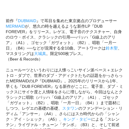
前作『
DUBMAID
』で耳目を集めた東京拠点のプロデューサー
MERMAID
が、悠久の時を越えるような新作LP『DUB
FOREVER』をリリース。レゲエ、電子音のテクスチャー、自身
のロウ・ボイス、クラシックの引用──バッハ「G線上のアリ
ア」（A1）、ゴセック「ガヴォット」（B2）、唱歌「一月一
日」（B4）──などが混濁する全10曲。アートワークは
鈴木聖
、
マスタリングは
大城真
。限定500枚プレス。
（Beer & Records）
ニュールーツというわりには人懐っこいサイン派ベース＋エレク
トロ・ダブで、世界のダブ・アディクトたちの話題をかっさらっ
たMERMAIDのLP『DUBMAID』。2025年のリリースから1年、
早くも『DUB FOREVER』なる新作がここに。電子音、ダブ・ミ
ックスにサイケ度と人情味をさらに増しながら、今回はなんとク
ラシックに唱歌（バッハ「G線上のアリア」（A1）、ゴセック
「ガヴォット」（B2）、唱歌「一月一日」（B4））まで題材に
しつつ、レゲエの基礎の基礎、
スタワン
のファンデーション・リ
ディム「アンサー」（A4）、さらにはスカ時代からの「シャン
ク・アイ・シェック」（A5）、
キング・タビー
による「スレン
テン」ライヴァル・チューン「テンポ」（B3）と、そして前述