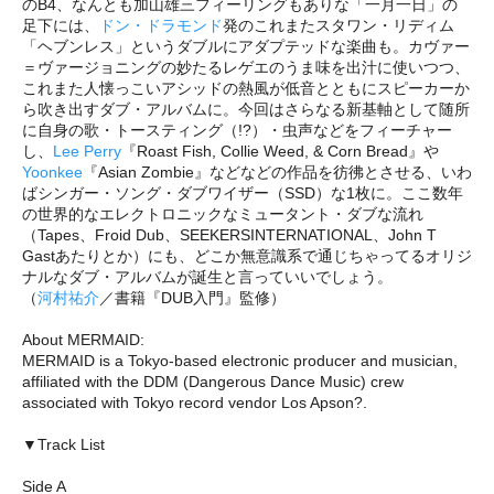
のB4、なんとも加山雄三フィーリングもありな「一月一日」の
足下には、
ドン・ドラモンド
発のこれまたスタワン・リディム
「ヘブンレス」というダブルにアダプテッドな楽曲も。カヴァー
＝ヴァージョニングの妙たるレゲエのうま味を出汁に使いつつ、
これまた人懐っこいアシッドの熱風が低音とともにスピーカーか
ら吹き出すダブ・アルバムに。今回はさらなる新基軸として随所
に自身の歌・トースティング（!?）・虫声などをフィーチャー
し、
Lee Perry
『Roast Fish, Collie Weed, & Corn Bread』や
Yoonkee
『Asian Zombie』などなどの作品を彷彿とさせる、いわ
ばシンガー・ソング・ダブワイザー（SSD）な1枚に。ここ数年
の世界的なエレクトロニックなミュータント・ダブな流れ
（Tapes、Froid Dub、SEEKERSINTERNATIONAL、John T
Gastあたりとか）にも、どこか無意識系で通じちゃってるオリジ
ナルなダブ・アルバムが誕生と言っていいでしょう。
（
河村祐介
／書籍『DUB入門』監修）
About MERMAID:
MERMAID is a Tokyo-based electronic producer and musician,
affiliated with the DDM (Dangerous Dance Music) crew
associated with Tokyo record vendor Los Apson?.
▼Track List
Side A