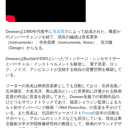
Dowserは1980年代後半に
長嶌寛幸
によって結成された。幾度か
のメンバーチェンジを経て、現在の編成は長嶌寛幸
（Instruments）、寺井昌輝（Instruments, Voice）、宮川隆
（Design）からなる。
DowserはBuchlaやEMSといったヴィンテージ・シンセサイザー
とバーチャル・インストゥルメントを駆使し、電子音楽、ロッ
ク、ノイズ、アンビエントが交錯する独自の音響空間を構築して
いる。
リーダーの長嶌は映画音楽家としても活動しており、石井岳龍／
石井聰亙、大友克洋、青山真治といった世界的に評価される映画
監督の作品に音楽を提供してきた。Dowser名義での初期作品の
ひとつもサウンドトラックであり、福居ショウジン監督によるカ
ルト的サイバーパンク映画『√964 Pinocchio』の音楽を手がけて
いる。また長嶌は、伝説的ヴォーカリスト
Phew
の近年の活動を
サポートし、アルバムのミックスなども担当している。現在は東
京藝術大学大学院映像研究科の教授として、映画のサウンドデザ