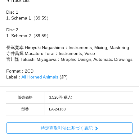
▼Track List
Disc 1
1. Schema 1（39:59）
Disc 2
1. Schema 2（39:59）
長嶌寛幸 Hiroyuki Nagashima：Instruments, Mixing, Mastering
寺井昌輝 Masateru Terai：Instruments, Voice
宮川隆 Takashi Miyagawa：Graphic Design, Automatic Drawings
Format：2CD
Label：
All Horned Animals
(JP)
販売価格
3,520円(税込)
型番
LA-24168
特定商取引法に基づく表記