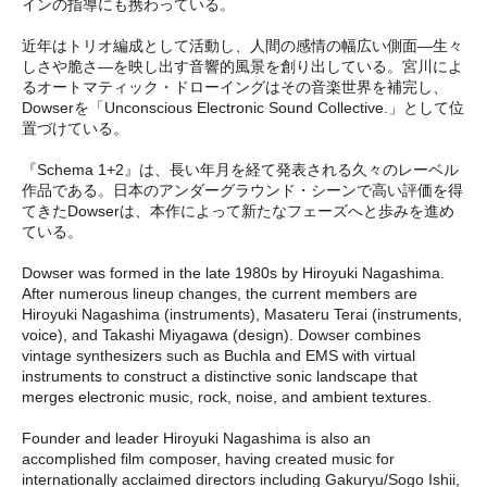
インの指導にも携わっている。
近年はトリオ編成として活動し、人間の感情の幅広い側面—生々
しさや脆さ—を映し出す音響的風景を創り出している。宮川によ
るオートマティック・ドローイングはその音楽世界を補完し、
Dowserを「Unconscious Electronic Sound Collective.」として位
置づけている。
『Schema 1+2』は、長い年月を経て発表される久々のレーベル
作品である。日本のアンダーグラウンド・シーンで高い評価を得
てきたDowserは、本作によって新たなフェーズへと歩みを進め
ている。
Dowser was formed in the late 1980s by Hiroyuki Nagashima.
After numerous lineup changes, the current members are
Hiroyuki Nagashima (instruments), Masateru Terai (instruments,
voice), and Takashi Miyagawa (design). Dowser combines
vintage synthesizers such as Buchla and EMS with virtual
instruments to construct a distinctive sonic landscape that
merges electronic music, rock, noise, and ambient textures.
Founder and leader Hiroyuki Nagashima is also an
accomplished film composer, having created music for
internationally acclaimed directors including Gakuryu/Sogo Ishii,