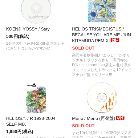
KOENJI YOSSY / Stay
HELIOS TRISMEGISTUS /
BECAUSE YOU ARE ME -JUN
500円(税込)
KITAMURA REMIX-
2分半の打ち込みR&R!!! 高円寺土産
SOLD OUT
におひとついかがですか!?
高円寺名物徘徊人“よっしー”がオリ
ジナルトラックを作り、高円寺の
DJバー〈knock〉の店主＝北村淳が
リミックスしたトラックを12インチ
アナログ盤でリリース!!!
HELIOS△ / R 1998-2004
Menu / Menu (再発盤)
SELF MIX
SOLD OUT
1,650円(税込)
まだ10代の頃のLIL' MOFOがズブズ
ブのファズ・ギターを弾き、高円寺