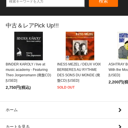
検索
中古＆レアPick Up!!!
BINDER KAROLY / live at
INESS MEZEL / DEUX VOIX
ASHTRAY BO
music academy - Featuring
BERBERES AU RYTHME
With the M
Theo Jorgensmann (廃盤CD)
DES SONS DU MONDE (廃
[USED]
[USED]
盤CD) [USED]
2,200円(
2,750円(税込)
SOLD OUT
ホーム
カートを見る