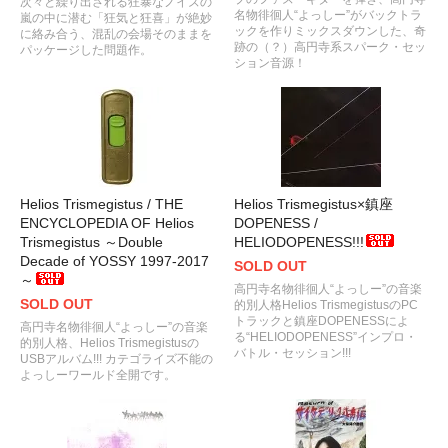
次々と繰り出される狂暴なノイズの
名物徘徊人“よっしー”がバックトラ
嵐の中に潜む「狂気と狂喜」が絶妙
ックを作りミックスダウンした、奇
に絡み合う、混乱の会場そのままを
跡の（？）高円寺系スパーク・セッ
パッケージした問題作。
ション音源！
Helios Trismegistus / THE
Helios Trismegistus×鎮座
ENCYCLOPEDIA OF Helios
DOPENESS /
Trismegistus ～Double
HELIODOPENESS!!!
Decade of YOSSY 1997-2017
SOLD OUT
～
高円寺名物徘徊人“よっしー”の音楽
SOLD OUT
的別人格Helios TrismegistusのPC
トラックと鎮座DOPENESSによ
高円寺名物徘徊人“よっしー”の音楽
る“HELIODOPENESS”インプロ・
的別人格、Helios Trismegistusの
バトル・セッション!!!
USBアルバム!!! カテゴライズ不能の
よっしーワールド全開です。