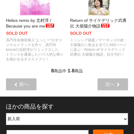
Helios remix by 北村淳 /
Return of サイケデリック武勇
Because you are me
伝 大柴陽介物語
SOLD OUT
SOLD OUT
高円寺名物徘徊人“よっしー”がオリ
ミッシング箱庭／デーモンズの故・
ジナルトラックを作り、高円寺
大柴陽介に焦点を当てた460ページ
knockの北村淳がリミックスした、
に及ぶ「Return of サイケデリック
トランスを通過したハウス的な鳴り
武勇伝 大柴陽介物語」自主刊行！
を聴かせるオススメブツ！
8
1
8
商品中
-
商品
前へ
次へ
ほかの商品を探す