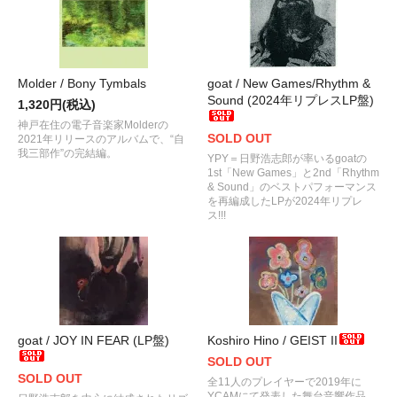
Molder / Bony Tymbals
goat / New Games/Rhythm &
Sound (2024年リプレスLP盤)
1,320円(税込)
神戸在住の電子音楽家Molderの
SOLD OUT
2021年リリースのアルバムで、“自
我三部作”の完結編。
YPY＝日野浩志郎が率いるgoatの
1st「New Games」と2nd「Rhythm
& Sound」のベストパフォーマンス
を再編成したLPが2024年リプレ
ス!!!
goat / JOY IN FEAR (LP盤)
Koshiro Hino / GEIST II
SOLD OUT
SOLD OUT
全11人のプレイヤーで2019年に
YCAMにて発表した舞台音響作品