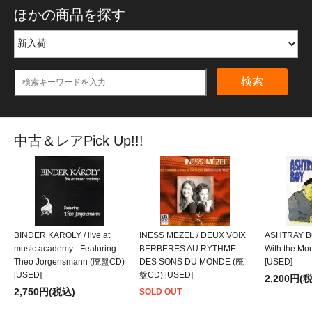
ほかの商品を探す
検索
中古＆レアPick Up!!!
BINDER KAROLY / live at
INESS MEZEL / DEUX VOIX
ASHTRAY BO
music academy - Featuring
BERBERES AU RYTHME
With the M
Theo Jorgensmann (廃盤CD)
DES SONS DU MONDE (廃
[USED]
[USED]
盤CD) [USED]
2,200円(
2,750円(税込)
SOLD OUT