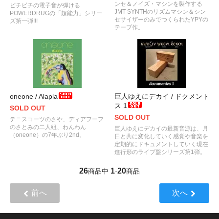
ンセ＆ノイズ・マシンを製作する
ビチビチの電子音が弾ける
JMT SYNTHのリズムマシン＆シン
POWERDRUGの「超能力」シリー
セサイザーのみでつくられたYPYの
ズ第一弾!!!
テープ作。
oneone / Alapla
巨人ゆえにデカイ / ドクメント
ス 1
SOLD OUT
SOLD OUT
テニスコーツのさや、ディアフーフ
のさとみの二人組、わんわん
巨人ゆえにデカイの最新音源は、月
（oneone）の7年ぶり2nd。
日と共に変化していく感覚や音楽を
定期的にドキュメントしていく現在
進行形のライブ盤シリーズ第1弾。
26
1
20
商品中
-
商品
前へ
次へ