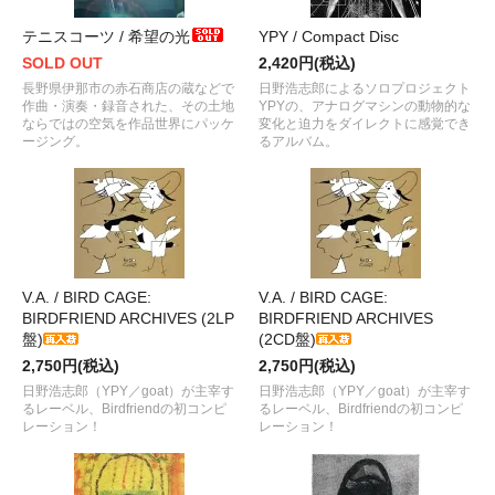
テニスコーツ / 希望の光
YPY / Compact Disc
SOLD OUT
2,420円(税込)
長野県伊那市の赤石商店の蔵などで
日野浩志郎によるソロプロジェクト
作曲・演奏・録音された、その土地
YPYの、アナログマシンの動物的な
ならではの空気を作品世界にパッケ
変化と迫力をダイレクトに感覚でき
ージング。
るアルバム。
V.A. / BIRD CAGE:
V.A. / BIRD CAGE:
BIRDFRIEND ARCHIVES (2LP
BIRDFRIEND ARCHIVES
盤)
(2CD盤)
2,750円(税込)
2,750円(税込)
日野浩志郎（YPY／goat）が主宰す
日野浩志郎（YPY／goat）が主宰す
るレーベル、Birdfriendの初コンピ
るレーベル、Birdfriendの初コンピ
レーション！
レーション！