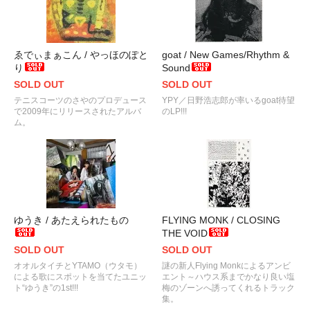
ゑでぃまぁこん / やっほのぽと
goat / New Games/Rhythm &
り
Sound
SOLD OUT
SOLD OUT
テニスコーツのさやのプロデュース
YPY／日野浩志郎が率いるgoat待望
で2009年にリリースされたアルバ
のLP!!!
ム。
ゆうき / あたえられたもの
FLYING MONK / CLOSING
THE VOID
SOLD OUT
SOLD OUT
オオルタイチとYTAMO（ウタモ）
謎の新人Flying Monkによるアンビ
による歌にスポットを当てたユニッ
エント～ハウス系までかなり良い塩
ト“ゆうき”の1st!!!
梅のゾーンへ誘ってくれるトラック
集。