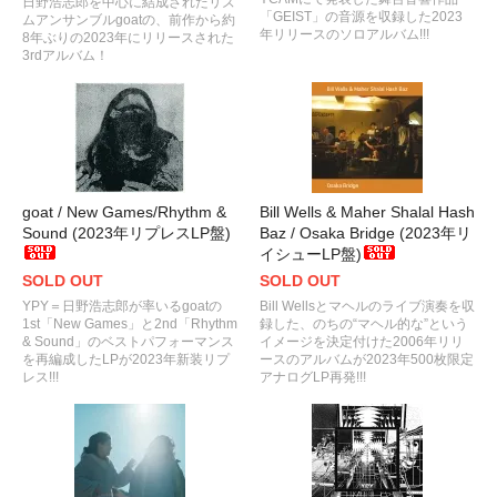
日野浩志郎を中心に結成されたリズ
「GEIST」の音源を収録した2023
ムアンサンブルgoatの、前作から約
年リリースのソロアルバム!!!
8年ぶりの2023年にリリースされた
3rdアルバム！
goat / New Games/Rhythm &
Bill Wells & Maher Shalal Hash
Sound (2023年リプレスLP盤)
Baz / Osaka Bridge (2023年リ
イシューLP盤)
SOLD OUT
SOLD OUT
YPY＝日野浩志郎が率いるgoatの
Bill Wellsとマヘルのライブ演奏を収
1st「New Games」と2nd「Rhythm
録した、のちの“マヘル的な”という
& Sound」のベストパフォーマンス
イメージを決定付けた2006年リリ
を再編成したLPが2023年新装リプ
ースのアルバムが2023年500枚限定
レス!!!
アナログLP再発!!!