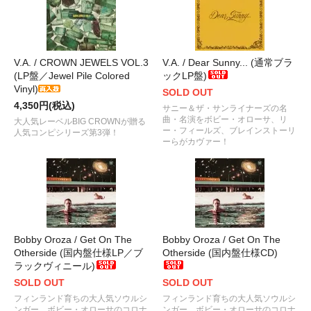
V.A. / CROWN JEWELS VOL.3
V.A. / Dear Sunny... (通常ブラ
(LP盤／Jewel Pile Colored
ックLP盤)
Vinyl)
SOLD OUT
4,350円(税込)
サニー＆ザ・サンライナーズの名
曲・名演をボビー・オローサ、リ
大人気レーベルBIG CROWNが贈る
ー・フィールズ、ブレインストーリ
人気コンピシリーズ第3弾！
ーらがカヴァー！
Bobby Oroza / Get On The
Bobby Oroza / Get On The
Otherside (国内盤仕様LP／ブ
Otherside (国内盤仕様CD)
ラックヴィニール)
SOLD OUT
SOLD OUT
フィンランド育ちの大人気ソウルシ
フィンランド育ちの大人気ソウルシ
ンガー、ボビー・オローサのコロナ
ンガー、ボビー・オローサのコロナ