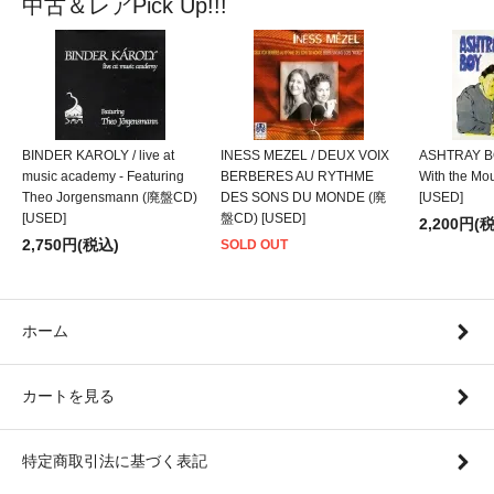
中古＆レアPick Up!!!
BINDER KAROLY / live at
INESS MEZEL / DEUX VOIX
ASHTRAY BO
music academy - Featuring
BERBERES AU RYTHME
With the M
Theo Jorgensmann (廃盤CD)
DES SONS DU MONDE (廃
[USED]
[USED]
盤CD) [USED]
2,200円(
2,750円(税込)
SOLD OUT
ホーム
カートを見る
特定商取引法に基づく表記