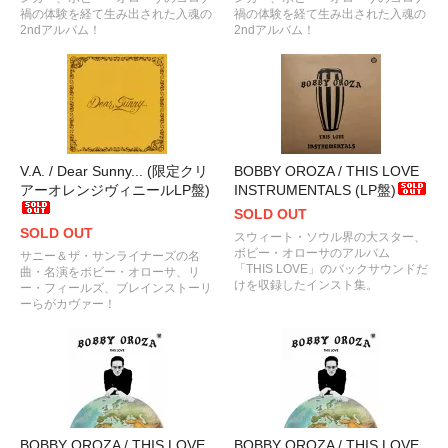
禍の体験を経て生み出された入魂の
禍の体験を経て生み出された入魂の
2ndアルバム！
2ndアルバム！
V.A. / Dear Sunny... (限定クリ
BOBBY OROZA / THIS LOVE
アーオレンジヴィニールLP盤)
INSTRUMENTALS (LP盤)
SOLD OUT
SOLD OUT
スウィート・ソウル界の大スター、
ボビー・オローサのアルバム
サニー＆ザ・サンライナーズの名
「THIS LOVE」のバックサウンドだ
曲・名演をボビー・オローサ、リ
けを収録したインスト集。
ー・フィールズ、ブレインストーリ
ーらがカヴァー！
BOBBY OROZA / THIS LOVE
BOBBY OROZA / THIS LOVE