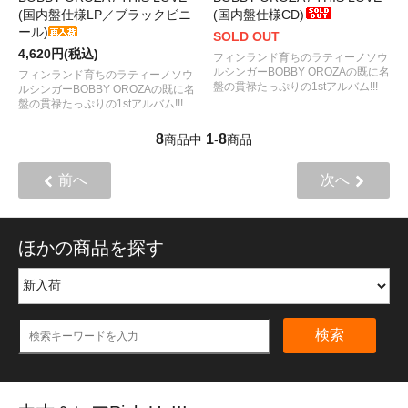
(国内盤仕様LP／ブラックビニ
(国内盤仕様CD)
ール)
SOLD OUT
4,620円(税込)
フィンランド育ちのラティーノソウ
ルシンガーBOBBY OROZAの既に名
フィンランド育ちのラティーノソウ
盤の貫禄たっぷりの1stアルバム!!!
ルシンガーBOBBY OROZAの既に名
盤の貫禄たっぷりの1stアルバム!!!
8
1
8
商品中
-
商品
前へ
次へ
ほかの商品を探す
検索