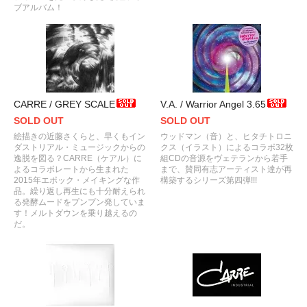
ブアルバム！
CARRE / GREY SCALE
V.A. / Warrior Angel 3.65
SOLD OUT
SOLD OUT
絵描きの近藤さくらと、早くもイン
ウッドマン（音）と、ヒタチトロニ
ダストリアル・ミュージックからの
クス（イラスト）によるコラボ32枚
逸脱を図る？CARRE（ケアル）に
組CDの音源をヴェテランから若手
よるコラボレートから生まれた
まで、賛同有志アーティスト達が再
2015年エポック・メイキングな作
構築するシリーズ第四弾!!!
品。繰り返し再生にも十分耐えられ
る発酵ムードをプンプン発していま
す！メルトダウンを乗り越えるの
だ。