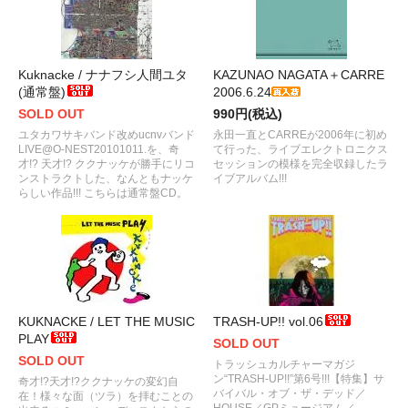
Kuknacke / ナナフシ人間ユタ
KAZUNAO NAGATA＋CARRE
(通常盤)
2006.6.24
SOLD OUT
990円(税込)
ユタカワサキバンド改めucnvバンド
永田一直とCARREが2006年に初め
LIVE@O-NEST20101011.を、奇
て行った、ライブエレクトロニクス
才!? 天才!? ククナッケが勝手にリコ
セッションの模様を完全収録したラ
ンストラクトした、なんともナッケ
イブアルバム!!!
らしい作品!!! こちらは通常盤CD。
KUKNACKE / LET THE MUSIC
TRASH-UP!! vol.06
PLAY
SOLD OUT
SOLD OUT
トラッシュカルチャーマガジ
ン“TRASH-UP!!”第6号!!!【特集】サ
奇才!?天才!?ククナッケの変幻自
バイバル・オブ・ザ・デッド／
在！様々な面（ツラ）を拝むことの
HOUSE／GPミュージアム／