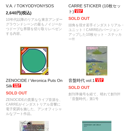
V.A. / TOKYODYONYSOS
CARRE STICKER (10枚セッ
ト)
2,640円(税込)
SOLD OUT
10年代以降のリアルな東京アンダー
グラウンドシーンの最もノイジーか
頭角を現す若手インダストリアル・
つドープな界隈を切り取りレペゼン
ユニット！CARREのバージョン・
する内容。
アップした10枚セット・ステッカ
ー!!!
ZENOCIDE / Veronica Puts On
音盤時代 vol.1
Silk
SOLD OUT
SOLD OUT
創刊準備号を経て、晴れて創刊!!!
「音盤時代」第1号
ZENOCIDEの貴重なライブ音源を、
CARREがインダストリアル音響に
電子変調を施した、アンオフィシャ
ルなブート作品。