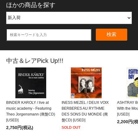
ほかの商品を探す
検索
中古＆レアPick Up!!!
BINDER KAROLY / live at
INESS MEZEL / DEUX VOIX
ASHTRAY BO
music academy - Featuring
BERBERES AU RYTHME
With the M
Theo Jorgensmann (廃盤CD)
DES SONS DU MONDE (廃
[USED]
[USED]
盤CD) [USED]
2,200円(
2,750円(税込)
SOLD OUT