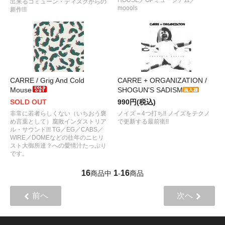
出来るコミューン・ディスクからの
moools
新作!!!
CARRE / Grig And Cold
CARRE + ORGANIZATION /
Mouse
SHOGUN'S SADISM
SOLD OUT
990円(税込)
非常に若者らしくない（いちおう褒
ノイズ＝4つ打ち!! ノイズをテクノ
め言葉として）腐敗インダストリア
で更新する最前衛!!
ル・サウンド!!! TG／EG／CABS／
WIRE／DOMEなどの往年のニヒリ
スト大御所達？への愛情汁たっぷり
です。
16
1
16
商品中
-
商品
前へ
次へ