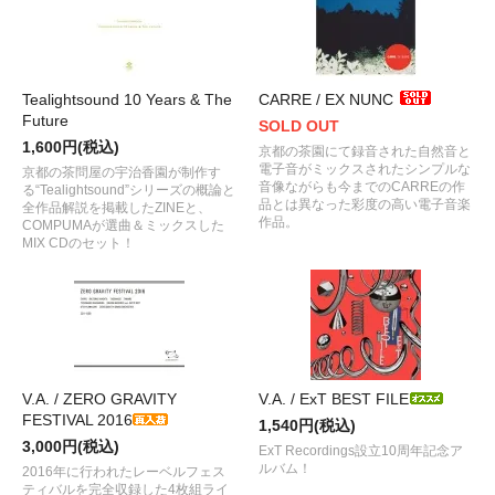
Tealightsound 10 Years & The
CARRE / EX NUNC
Future
SOLD OUT
1,600円(税込)
京都の茶園にて録音された自然音と
電子音がミックスされたシンプルな
京都の茶問屋の宇治香園が制作す
音像ながらも今までのCARREの作
る“Tealightsound”シリーズの概論と
品とは異なった彩度の高い電子音楽
全作品解説を掲載したZINEと、
作品。
COMPUMAが選曲＆ミックスした
MIX CDのセット！
V.A. / ZERO GRAVITY
V.A. / ExT BEST FILE
FESTIVAL 2016
1,540円(税込)
3,000円(税込)
ExT Recordings設立10周年記念ア
ルバム！
2016年に行われたレーベルフェス
ティバルを完全収録した4枚組ライ