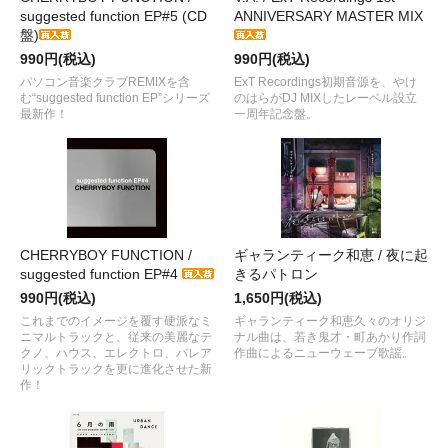
suggested function EP#5 (CD
ANNIVERSARY MASTER MIX
盤)
990円(税込)
990円(税込)
パソコン音楽クラブREMIXを含
ExT Recordings初期音源を、やけ
む“suggested function EP”シリーズ
のはらがDJ MIXしたレーベル設立
最新作！
一周年記念盤。
CHERRYBOY FUNCTION /
ギャランティーク和恵 / 夜に起
suggested function EP#4
きるパトロン
990円(税込)
1,650円(税込)
これまでのイメージを覆す硬派なミ
ギャランティーク和恵久々のオリジ
ニマルトラックと、従来の美麗なテ
ナル曲は、若き鬼才・町あかり作詞
クノ、ハウス、エレクトロ、バレア
作曲によるニューウェーブ歌謡。
リックトラックを更に進化させた新
作！