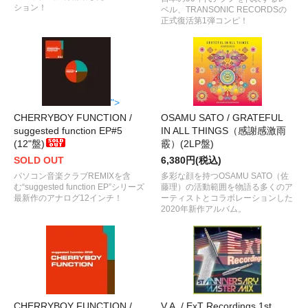
ション！
ベル、TRANSONIC RECORDSの
正式復活第1弾コンピ！
">
CHERRYBOY FUNCTION /
OSAMU SATO / GRATEFUL
suggested function EP#5
IN ALL THINGS（感謝感激雨
(12"盤)
霰）(2LP盤)
SOLD OUT
6,380円(税込)
パソコン音楽クラブREMIXを含
多彩な顔を持つOSAMU SATO（佐
む“suggested function EP”シリーズ
藤理）の活動範囲を物語る多くのア
最新作のアナログ12インチ！
ーティストとコラボレーションした
2020年新作アルバム。
CHERRYBOY FUNCTION /
V.A. / ExT Recordings 1st