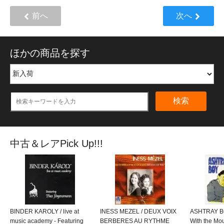
前へ
次へ
ほかの商品を探す
検索
中古＆レアPick Up!!!
BINDER KAROLY / live at
INESS MEZEL / DEUX VOIX
ASHTRAY BO
music academy - Featuring
BERBERES AU RYTHME
With the M