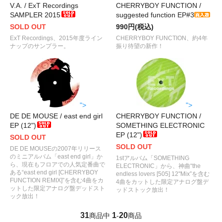
V.A. / ExT Recordings
CHERRYBOY FUNCTION /
SAMPLER 2015
suggested function EP#3
SOLD OUT
990円(税込)
ExT Recordings、2015年度ライン
CHERRYBOY FUNCTION、約4年
ナップのサンプラー。
振り待望の新作！
">
">
DE DE MOUSE / east end girl
CHERRYBOY FUNCTION /
EP (12")
SOMETHING ELECTRONIC
EP (12")
SOLD OUT
SOLD OUT
DE DE MOUSEの2007年リリース
のミニアルバム「east end girl」か
1stアルバム「SOMETHING
ら、現在もフロアでの人気定番曲で
ELECTRONIC」から、神曲“the
ある“east end girl [CHERRYBOY
endless lovers [505] 12"Mix”を含む
FUNCTION REMIX]”を含む4曲をカ
4曲をカットした限定アナログ盤デ
ットした限定アナログ盤デッドスト
ッドストック放出！
ック放出！
31
1
20
商品中
-
商品