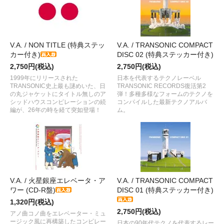
V.A. / NON TITLE (特典ステッ
V.A. / TRANSONIC COMPACT
カー付き)
DISC 02 (特典ステッカー付き)
2,750円(税込)
2,750円(税込)
1999年にリリースされた
日本を代表するテクノレーベル
TRANSONIC史上最も謎めいた、日
TRANSONIC RECORDS復活第2
の丸ジャケットにタイトル無しのア
弾！多種多様なフォームのテクノを
シッドハウスコンピレーションの続
コンパイルした最新テクノアルバ
編が、26年の時を経て突如登場！
ム。
V.A. / 火星銀座エレベータ・ア
V.A. / TRANSONIC COMPACT
ワー (CD-R盤)
DISC 01 (特典ステッカー付き)
1,320円(税込)
2,750円(税込)
アノ曲コノ曲をエレベーター・ミュ
ージック風に再構築したコンピレー
日本の90年代テクノを代表するレー