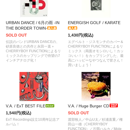
URBAN DANCE / 6月の雨 -IN
ENERGISH GOLF / KARATE
THE BORDER TOWN-
SOLD OUT
1,430円(税込)
伝説のバンドURBAN DANCEの、
エグベルト・ジスモンチのカバー＆
砂原良徳との共作と永田一直＋
CHERRYBOY FUNCTIONによるリ
CHERRYBOY FUNCTIONによるリ
ミックス（両面オモシロいし！カッ
ミックスのカップリングで待望の7
コいい！）をカップリングした、最
インチアナログ化！
高にハッピーなやつなんで皆さん！
買いましょう！
V.A. / ExT BEST FILE
V.A. / Huge Burger CD
1,540円(税込)
SOLD OUT
ExT Recordings設立10周年記念ア
渡部牧人／中山U太／杉浦直重／権
ルバム！
田山一雄（CHERRYBOY
FUNCTION）／片岡ハルカ／Mole