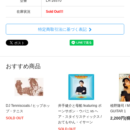
型番
LA-16570
在庫状況
Sold Out!!!
特定商取引法に基づく表記
おすすめ商品
DJ Tenniscoats / ヒップホッ
井手健介と母船 featuring ポ
植野隆司 / M
プ・テニス
ーンサポン・ウパニ vs ヘ
GUITAR 1
ア・スタイリスティックス /
2,200円(
SOLD OUT
おてもやん・イサーン
SOLD OUT