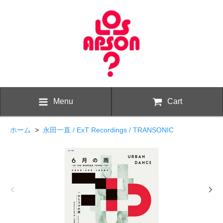
Menu
Cart
ホーム
>
永田一直 / ExT Recordings / TRANSONIC