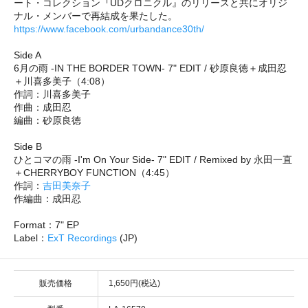
ート・コレクション『UDクロニクル』のリリースと共にオリジ
ナル・メンバーで再結成を果たした。
https://www.facebook.com/urbandance30th/
Side A
6月の雨 -IN THE BORDER TOWN- 7" EDIT / 砂原良徳＋成田忍
＋川喜多美子（4:08）
作詞：川喜多美子
作曲：成田忍
編曲：砂原良徳
Side B
ひとコマの雨 -I'm On Your Side- 7" EDIT / Remixed by 永田一直
＋CHERRYBOY FUNCTION（4:45）
作詞：
吉田美奈子
作編曲：成田忍
Format：7" EP
Label：
ExT Recordings
(JP)
販売価格
1,650円(税込)