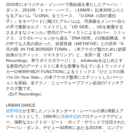
2015年にオリジナル・メンバーで再結成を果たしたアーバン・
ダンス、2016年『トゥー・ハーフ』（1986年）以来30年ぶりと
なるアルバム『U-DNA』をリリース。『U-DNA（UDの遺伝
子）』をキーワードに掲げたアルバムは、代表曲をメンバー自ら
の手で最新セルフ・リメイクした「UD SIDE」、UDを敬愛する
さまざまなジャンル／世代のアーティストによるカバー、リミッ
クス、コラボレーションから成る「DNA SIDE」の2枚組構成。そ
の中でも人気の高かった、砂原良徳（METAFIVE）との共作『6
月の雨 -IN THE BORDER TOWN-』（本アナログ盤のために砂原
自身がエディット、リマスタリング）と、永田一直（ExT
Recordings、和ラダイスガラージ）と、tofubeatsをはじめとす
る新世代のアーティストに多大な影響を与えているトラックメイ
カーCHERRYBOY FUNCTIONによるリミックス『ひとコマの雨
-I'm On Your Side-』の本アナログ盤用にエディットしたバージ
ョンを収録。全テクノ・ニューウェーブファン必須の7インチア
ナログ盤です。
（ExT Recordings）
URBAN DANCE
細野晴臣
が主宰したノンスタンダード・レーベルの第1弾新人ア
ーティストとして、1985年に
高橋幸宏
のプロデュースでデビュ
ー。強靭なエレクトロ・ビート・ポップ・サウンドで注目された
アーバン・ダンス。デビュー30周年にあたる2015年、コンプリ