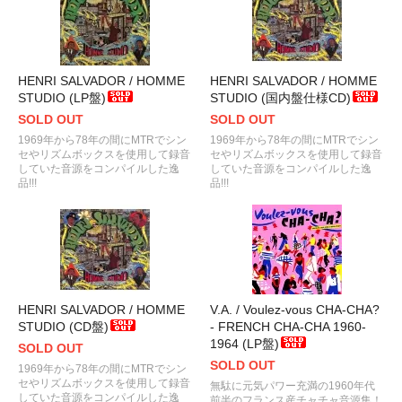
HENRI SALVADOR / HOMME
HENRI SALVADOR / HOMME
STUDIO (LP盤)
STUDIO (国内盤仕様CD)
SOLD OUT
SOLD OUT
1969年から78年の間にMTRでシン
1969年から78年の間にMTRでシン
セやリズムボックスを使用して録音
セやリズムボックスを使用して録音
していた音源をコンパイルした逸
していた音源をコンパイルした逸
品!!!
品!!!
HENRI SALVADOR / HOMME
V.A. / Voulez-vous CHA-CHA?
STUDIO (CD盤)
- FRENCH CHA-CHA 1960-
1964 (LP盤)
SOLD OUT
SOLD OUT
1969年から78年の間にMTRでシン
セやリズムボックスを使用して録音
無駄に元気パワー充満の1960年代
していた音源をコンパイルした逸
前半のフランス産チャチャ音源集！