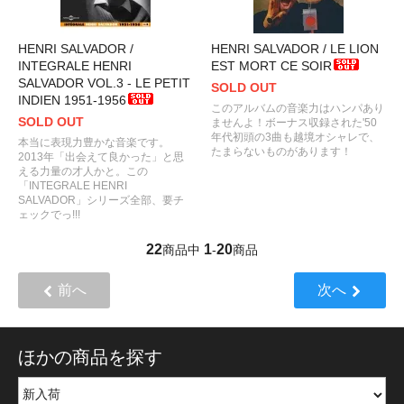
HENRI SALVADOR /
HENRI SALVADOR / LE LION
INTEGRALE HENRI
EST MORT CE SOIR
SALVADOR VOL.3 - LE PETIT
SOLD OUT
INDIEN 1951-1956
このアルバムの音楽力はハンパあり
SOLD OUT
ませんよ！ボーナス収録された'50
年代初頭の3曲も越境オシャレで、
本当に表現力豊かな音楽です。
たまらないものがあります！
2013年「出会えて良かった」と思
える力量の才人かと。この
「INTEGRALE HENRI
SALVADOR」シリーズ全部、要チ
ェックでっ!!!
22
1
20
商品中
-
商品
前へ
次へ
ほかの商品を探す