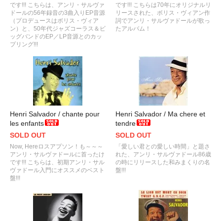
です!!! こちらは、アンリ・サルヴァ
です!!! こちらは70年にオリジナルリ
ドールの56年録音の3曲入りEP音源
リースされた、ボリス・ヴィアン作
（プロデュースはボリス・ヴィア
詞でアンリ・サルヴァドールが歌っ
ン）と、50年代ジャズコーラス＆ビ
たアルバム！
ッグバンドのEP／LP音源とのカッ
プリング!!!
Henri Salvador / chante pour
Henri Salvador / Ma chere et
les enfants
tendre
SOLD OUT
SOLD OUT
Now, Hereロスアプソン！も～～～
「愛しい君との愛しい時間」と題さ
アンリ・サルヴァドールに首ったけ
れた、アンリ・サルヴァドール86歳
です!!! こちらは、初期アンリ・サル
の時にリリースした和みまくりの名
ヴァドール入門にオススメのベスト
盤!!!
盤!!!