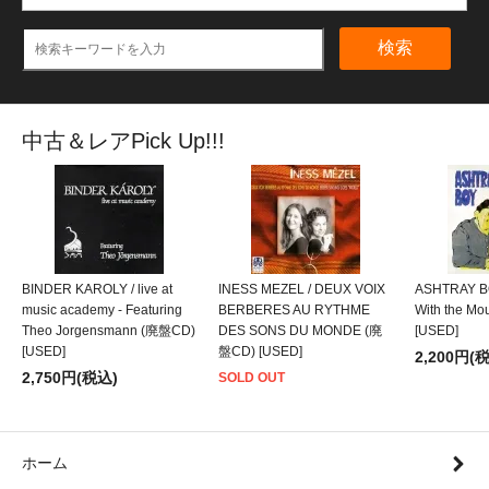
検索
中古＆レアPick Up!!!
BINDER KAROLY / live at
INESS MEZEL / DEUX VOIX
ASHTRAY BO
music academy - Featuring
BERBERES AU RYTHME
With the M
Theo Jorgensmann (廃盤CD)
DES SONS DU MONDE (廃
[USED]
[USED]
盤CD) [USED]
2,200円(
2,750円(税込)
SOLD OUT
ホーム