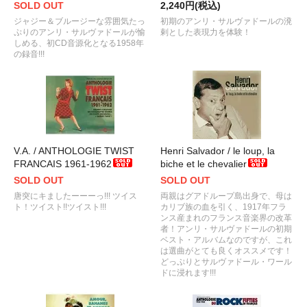
SOLD OUT
2,240円(税込)
ジャジー＆ブルージーな雰囲気たっ
初期のアンリ・サルヴァドールの溌
ぷりのアンリ・サルヴァドールが愉
剌とした表現力を体験！
しめる、初CD音源化となる1958年
の録音!!!
V.A. / ANTHOLOGIE TWIST
Henri Salvador / le loup, la
FRANCAIS 1961-1962
biche et le chevalier
SOLD OUT
SOLD OUT
唐突にキましたーーーっ!!! ツイス
両親はグアドループ島出身で、母は
ト！ツイスト!!ツイスト!!!
カリブ族の血を引く、1917年フラ
ンス産まれのフランス音楽界の改革
者！アンリ・サルヴァドールの初期
ベスト・アルバムなのですが、これ
は選曲がとても良くオススメです！
どっぷりとサルヴァドール・ワール
ドに浸れます!!!