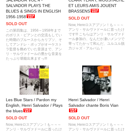
SALVADOR PLAYS THE
ET LEURS AMIS JOUENT
BLUES & SINGS IN ENGLISH
BRASSENS
1956-1958
SOLD OUT
SOLD OUT
Now, Hereロスアプソン！も～～～
アンリ・サルヴァドールに首ったけ
この第四集は、1956～1958年まで
です!!! こちらはアンリ・サルヴァド
のボリス・ビアンとの交流もしてい
ール参加の、なんだか凄いメンツで
た時期のブルースからカリプソ、そ
寄ってたかって和んだ、ユルユル脱
してアンドレ・ポップがオーケスト
力ジャズ・アルバム！
ラ監督を務めていた音源まで、アン
リ・サルヴァドールの豊かな音楽を
たっぷり堪能出来ますっ!!!
Les Blue Stars / Pardon my
Henri Salvador / Henri
English, Henri Salvador / Plays
Salvador chante Boris Vian
the blues
SOLD OUT
SOLD OUT
Now, Hereロスアプソン！も～～～
Now, Hereロスアプソン！も～～～
アンリ・サルヴァドールに首ったけ
アンリ・サルヴァドールに首ったけ