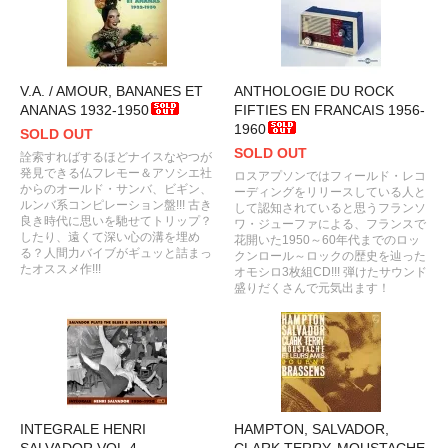
V.A. / AMOUR, BANANES ET
ANTHOLOGIE DU ROCK
ANANAS 1932-1950
FIFTIES EN FRANCAIS 1956-
1960
SOLD OUT
SOLD OUT
詮索すればするほどナイスなやつが
発見できる仏フレモー＆アソシエ社
ロスアプソンではフィールド・レコ
からのオールド・サンバ、ビギン、
ーディングをリリースしている人と
ルンバ系コンピレーション盤!!! 古き
して認知されていると思うフランソ
良き時代に思いを馳せてトリップ？
ワ・ジューファによる、フランスで
したり、遠くて深い心の溝を埋め
花開いた1950～60年代までのロッ
る？人間力バイブがギュッと詰まっ
クンロール～ロックの歴史を辿った
たオススメ作!!!
オモシロ3枚組CD!!! 弾けたサウンド
盛りだくさんで元気出ます！
INTEGRALE HENRI
HAMPTON, SALVADOR,
SALVADOR VOL.4 -
CLARK TERRY, MOUSTACHE