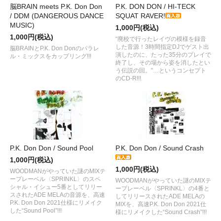
脳BRAIN meets P.K. Don Don
P.K. DON DON / HI-TECK
/ DDM (DANGEROUS DANCE
SQUAT RAVER!
MUSIC)
1,000円(税込)
1,000円(税込)
“廃校で行ったレイヴの模様を録音
した音源！3時間指定DJでゲスト出
脳BRAINとP.K. Don Donのパラレ
演したのに、たった35分のプレイで
ル・ミックスをカップリング!!!
終了し、その場から姿を消したとい
う伝説の回。”…というコンセプト
のCD-R!!!
P.K. Don Don / Sound Pool
P.K. Don Don / Sound Crash
1,000円(税込)
1,000円(税込)
WOODMANがやっていた謎のMIXテ
ープレーベル〈SPRINKL〉のスペ
WOODMANがやっていた謎のMIXテ
シャル・イシュー5番としてリリー
ープレーベル〈SPRINKL〉の4番と
スされたADE MELAの音源を、高速
してリリースされたADE MELAの
P.K. Don Don 2021仕様にリメイク
MIXを、高速P.K. Don Don 2021仕
した“Sound Pool”!!!
様にリメイクした“Sound Crash”!!!