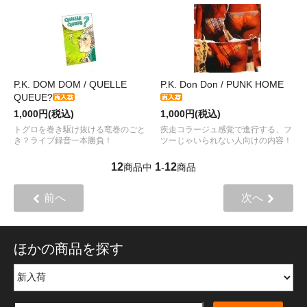
P.K. DOM DOM / QUELLE
P.K. Don Don / PUNK HOME
QUEUE?
1,000円(税込)
1,000円(税込)
トグロを巻き駆け抜ける竜巻のごと
疾走コラージュ感覚で進行する、フ
き？ライブ録音一本勝負！
ツーじゃいられない人向けの内容！
12
1
12
商品中
-
商品
前へ
次へ
ほかの商品を探す