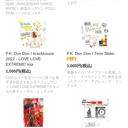
です!?
DDM（DANGEROUS DANCE
MUSIC）源流カップリングCDと
DDMバッジのセット!!!
P.K. Don Don / krackhouse
P.K. Don Don / Time Slider
2022 - LOVE LOVE
EXTREME! mix
1,000円(税込)
1,000円(税込)
電脳タイム・サーファーを意識した
（？）、イコライジングに焦点を絞
CDのエラー音をベースに様々な電
ったディープ・アグレッシヴ・ミッ
子音や音ネタをコラージュしてい
クス!!!
く“LOVE LOVE EXTREME!”スタイ
ルの多チャンネル・ミックス!!!