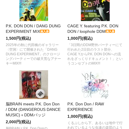
P.K. DON DON / DANG DUNG
CAGE Y. featuring P.K. DON
EXPERIMENT MIX
DON / loophole DDM
1,500円(税込)
1,000円(税込)
2025年の秋に代田橋のギャラリー
「3日間のDDM野外パーティーにて
〈空洞〉にて開催された「DANG
行われた2日目のラスト部分、
DUNG EXPERIMENT」のクロージ
CAGE Y.からP.K. DON DONへの流
ングパーティーでの破天荒なアナー
れをざっくりドキュメント！」とい
キーMIX!!!
うコンセプトのMIX!!!
脳BRAIN meets P.K. Don Don
P.K. Don Don / RAW
/ DDM (DANGEROUS DANCE
EXPERIENCE
MUSIC)＋DDMバッジ
1,000円(税込)
2,000円(税込)
くるぶしから下、あるいは地中で行
われているような虫達の楽団のよう
脳BRAINとP.K. Don Donの