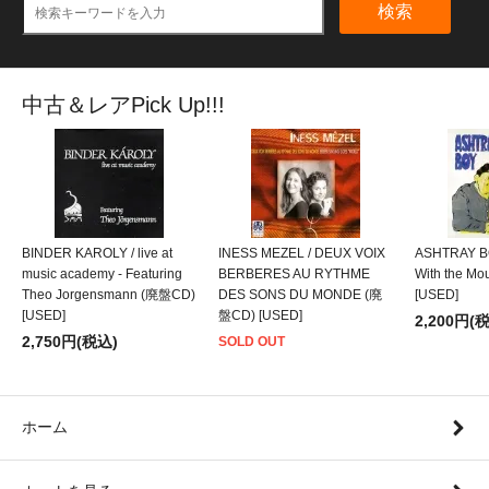
検索
中古＆レアPick Up!!!
BINDER KAROLY / live at
INESS MEZEL / DEUX VOIX
ASHTRAY BO
music academy - Featuring
BERBERES AU RYTHME
With the M
Theo Jorgensmann (廃盤CD)
DES SONS DU MONDE (廃
[USED]
[USED]
盤CD) [USED]
2,200円(
2,750円(税込)
SOLD OUT
ホーム