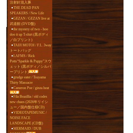
注射針混入豚
THE DEAD PAN
SPEAKERS / New Life
GEZAN / GEZAN live at
武道館 (DVD盤)
the mystery of two - hoo
doo it up T-shirt (黒ボディ
／白プリント)
TAIJI MOTOI / F.L. 3way
トートバッグ
LAFMS / Rick
Potts“Sparkle & Puppy”スウ
ェット (黒ボディ／シルバ
ープリント)
grudge eater / Tsuyama
Thirty Massacre
Cameron Poe / ginza heat
Fila Brazillia / old codes
new chaos (2026年リイシ
ュー／国内盤仕様CD)
VIDEOTAPEMUSIC /
NOISE FACE
LANDSCAPE (CD盤)
MERMAID / DUB