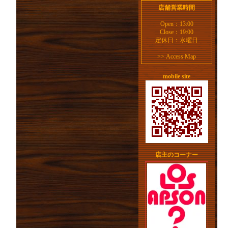
店舗営業時間
Open：13:00
Close：19:00
定休日：水曜日
>>
Access Map
mobile site
店主のコーナー