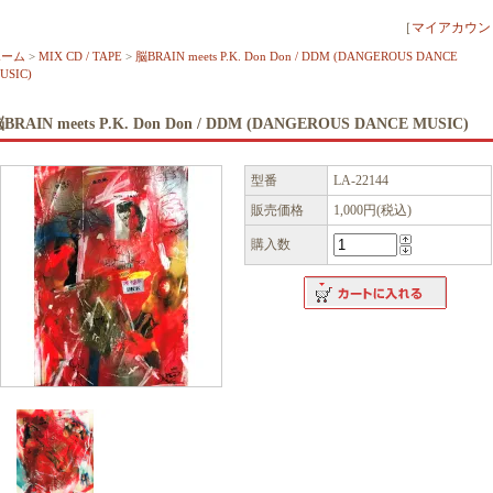
［
マイアカウン
ホーム
>
MIX CD / TAPE
>
脳BRAIN meets P.K. Don Don / DDM (DANGEROUS DANCE
USIC)
BRAIN meets P.K. Don Don / DDM (DANGEROUS DANCE MUSIC)
型番
LA-22144
販売価格
1,000円(税込)
購入数