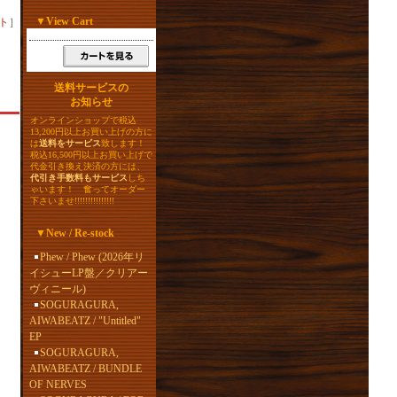
▼
View Cart
ト
］
送料サービスの
お知らせ
オンラインショップで税込
13,200円以上お買い上げの方に
は
送料をサービス
致します！
税込16,500円以上お買い上げで
代金引き換え決済の方には、
代引き手数料もサービス
しち
ゃいます！ 奮ってオーダー
下さいませ!!!!!!!!!!!!!!!
▼
New / Re-stock
Phew / Phew (2026年リ
イシューLP盤／クリアー
ヴィニール)
SOGURAGURA,
AIWABEATZ / "Untitled"
EP
SOGURAGURA,
AIWABEATZ / BUNDLE
OF NERVES