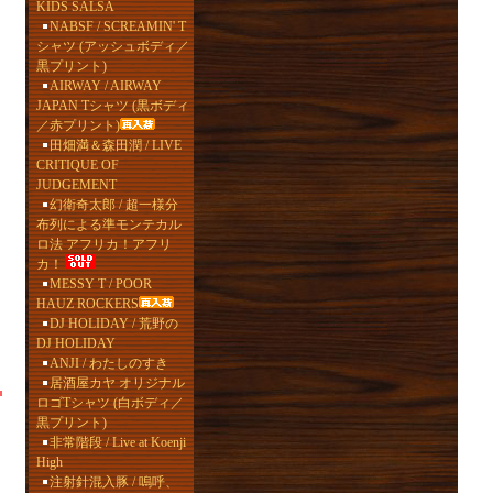
KIDS SALSA
NABSF / SCREAMIN' T
シャツ (アッシュボディ／
黒プリント)
AIRWAY / AIRWAY
JAPAN Tシャツ (黒ボディ
／赤プリント)
田畑満＆森田潤 / LIVE
CRITIQUE OF
JUDGEMENT
幻衛奇太郎 / 超一様分
布列による準モンテカル
ロ法 アフリカ！アフリ
カ！
MESSY T / POOR
HAUZ ROCKERS
DJ HOLIDAY / 荒野の
DJ HOLIDAY
ANJI / わたしのすき
居酒屋カヤ オリジナル
ロゴTシャツ (白ボディ／
黒プリント)
非常階段 / Live at Koenji
High
注射針混入豚 / 嗚呼、