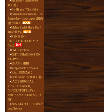
aus isoda / Interwoven
(CD盤)
Go Hirano / The Habit
Fernando Kabusacki / The
Legendary Landscapes (国内
盤仕様CD)
Maher Shalal Hash Baz /
嘘の風土記
KEN KEN /
TUTTETTUTETTE MIX
Vol.2
CMT / ventura
CMT / SHADOWS ON
FLOWERS
CHAM / HIBI
incapacitants / chwalfa
V.A. / GENZAI 2
Little Annie / with (CD盤)
JAC BERROCAL,
DAVID FENECH,
VINCENT EPPLAY /
BROKEN ALLURES (CD
盤)
ZOS KIA / COIL / Silence
and Secrecy