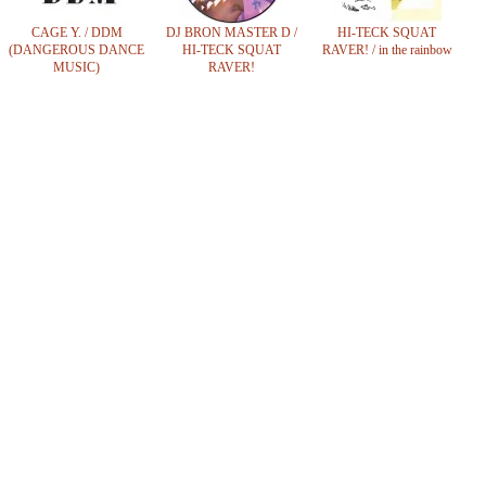
CAGE Y. / DDM
DJ BRON MASTER D /
HI-TECK SQUAT
(DANGEROUS DANCE
HI-TECK SQUAT
RAVER! / in the rainbow
MUSIC)
RAVER!