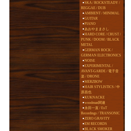
SKA / ROCKSTEADY /
REGGAE / DUB
AMBIENT / MINIMAL
GUITAR
PIANO
あおやままさし
HARD CORE / CRUST /
PUNK / DOOM / BLACK
METAL
GERMAN ROCK /
GERMAN ELECTRONICS
NOISE
EXPERIMENTAL /
AVANT-GARDE / 電子音
楽 / DRONE
MERZBOW
HAIR STYLISTICS / 中
原昌也
KUKNACKE
woodman関連
永田一直 / ExT
Recordings / TRANSONIC
ZERO GRAVITY
EM RECORDS
BLACK SMOKER