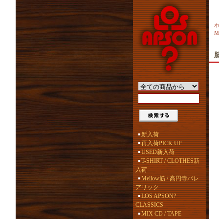
M
脳
新入荷
再入荷PICK UP
USED新入荷
T-SHIRT / CLOTHES新
入荷
Mellow筋 / 高円寺バレ
アリック
LOS APSON?
CLASSICS
MIX CD / TAPE