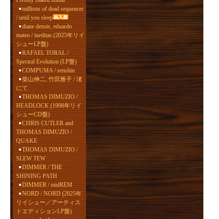
Freshly Baked Ritual
millions of dead sequencer
/ until you sleep
diane denoir, eduardo
mateo / ineditas (2025年リイ
シューLP盤)
RAFAEL TORAL /
Spectral Evolution (LP盤)
COMPUMA / senshin
柴山伸二, 竹田雅子 / 渚
にて
THOMAS DIMUZIO /
HEADLOCK (1998年リイ
シューCD盤)
CHRIS CUTLER and
THOMAS DIMUZIO /
QUAKE
THOMAS DIMUZIO /
SLEW TEW
DIMMER / THE
SHINING PATH
DIMMER / midREM
NORD / NORD (2025年
リイシュー／アーティス
トエディションLP盤)