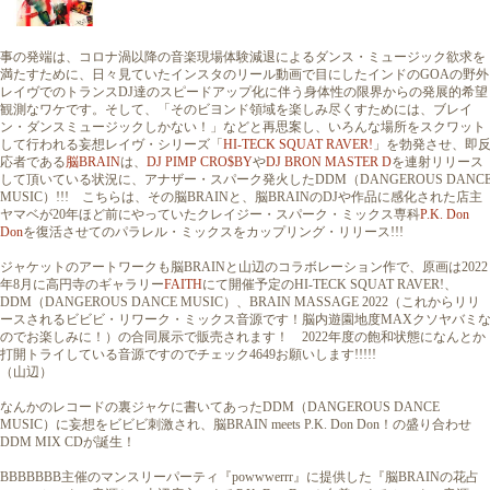
事の発端は、コロナ渦以降の音楽現場体験減退によるダンス・ミュージック欲求を
満たすために、日々見ていたインスタのリール動画で目にしたインドのGOAの野外
レイヴでのトランスDJ達のスピードアップ化に伴う身体性の限界からの発展的希望
観測なワケです。そして、「そのビヨンド領域を楽しみ尽くすためには、ブレイ
ン・ダンスミュージックしかない！」などと再思案し、いろんな場所をスクワット
して行われる妄想レイヴ・シリーズ「
HI-TECK SQUAT RAVER!
」を勃発させ、即
応者である
脳BRAIN
は、
DJ PIMP CRO$BY
や
DJ BRON MASTER D
を連射リリース
して頂いている状況に、アナザー・スパーク発火したDDM（DANGEROUS DANC
MUSIC）!!! こちらは、その脳BRAINと、脳BRAINのDJや作品に感化された店主
ヤマベが20年ほど前にやっていたクレイジー・スパーク・ミックス専科
P.K. Don
Don
を復活させてのパラレル・ミックスをカップリング・リリース!!!
ジャケットのアートワークも脳BRAINと山辺のコラボレーション作で、原画は2022
年8月に高円寺のギャラリー
FAITH
にて開催予定のHI-TECK SQUAT RAVER!、
DDM（DANGEROUS DANCE MUSIC）、BRAIN MASSAGE 2022（これからリリ
ースされるビビビ・リワーク・ミックス音源です！脳内遊園地度MAXクソヤバミ
のでお楽しみに！）の合同展示で販売されます！ 2022年度の飽和状態になんとか
打開トライしている音源ですのでチェック4649お願いします!!!!!
（山辺）
なんかのレコードの裏ジャケに書いてあったDDM（DANGEROUS DANCE
MUSIC）に妄想をビビビ刺激され、脳BRAIN meets P.K. Don Don！の盛り合わせ
DDM MIX CDが誕生！
BBBBBBB主催のマンスリーパーティ『powwwerrr』に提供した『脳BRAINの花占