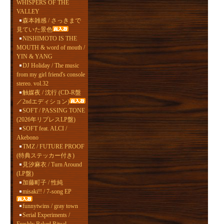
WHISPERS OF THE
VALLEY
森本雑感 / さっきまで
見ていた景色
NISHIMOTO IS THE
MOUTH & word of mouth /
YIN & YANG
DJ Holiday / The music
from my girl friend's console
stereo. vol.32
触媒夜 / 沈行 (CD-R盤
／2ndエディション)
SOFT / PASSING TONE
(2026年リプレスLP盤)
SOFT feat. ALCI /
Akebono
TMZ / FUTURE PROOF
(特典ステッカー付き)
見汐麻衣 / Turn Around
(LP盤)
加藤町子 / 性純
misaki!! / 7-song EP
funnytwins / gray town
Serial Experiments /