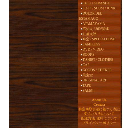
CULT / STRANGE
LO-FI / SCUM / JUNK
DOLOR DEL
ESTAMAGO
ATAMAYAMA
不知火 / 360°関連
虹釜太郎
時空 / SPECIALOOSE
SAMPLESS
DVD / VIDEO
BOOKS
T-SHIRT / CLOTHES
CAP
GOODS / STICKER
黒宝堂
ORIGINAL ART
TAPE
SALE!!!
About Us
Contact
特定商取引法に基づく表記
支払い方法について
配送方法･送料について
プライバシーポリシー