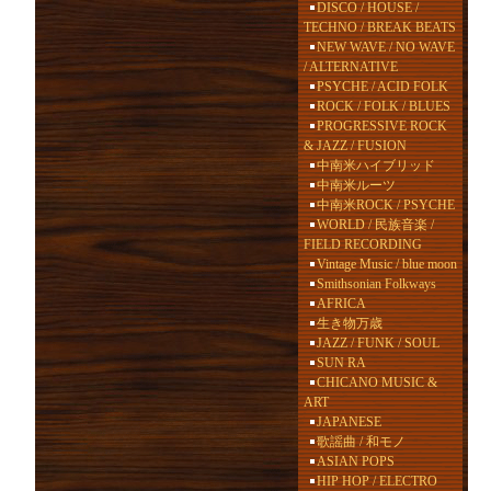
DISCO / HOUSE /
TECHNO / BREAK BEATS
NEW WAVE / NO WAVE
/ ALTERNATIVE
PSYCHE / ACID FOLK
ROCK / FOLK / BLUES
PROGRESSIVE ROCK
& JAZZ / FUSION
中南米ハイブリッド
中南米ルーツ
中南米ROCK / PSYCHE
WORLD / 民族音楽 /
FIELD RECORDING
Vintage Music / blue moon
Smithsonian Folkways
AFRICA
生き物万歳
JAZZ / FUNK / SOUL
SUN RA
CHICANO MUSIC &
ART
JAPANESE
歌謡曲 / 和モノ
ASIAN POPS
HIP HOP / ELECTRO