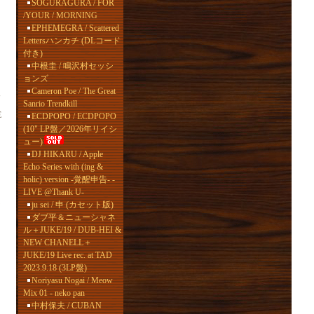
SOGURAGURA / FOR
/YOUR / MORNING
EPHEMEGRA / Scattered
Lettersハンカチ (DLコード
付き)
中根圭 / 鳴沢村セッシ
ョンズ
Cameron Poe / The Great
反
Sanrio Trendkill
E
ECDPOPO / ECDPOPO
(10" LP盤／2026年リイシ
ュー)
DJ HIKARU / Apple
Echo Series with (ing &
holic) version -覚醒申告- -
LIVE @Thank U-
な
ju sei / 申 (カセット版)
ダブ平＆ニューシャネ
ル＋JUKE/19 / DUB-HEI &
NEW CHANELL＋
JUKE/19 Live rec. at TAD
2023.9.18 (3LP盤)
Noriyasu Nogai / Meow
Mix 01 - neko pan
中村保夫 / CUBAN