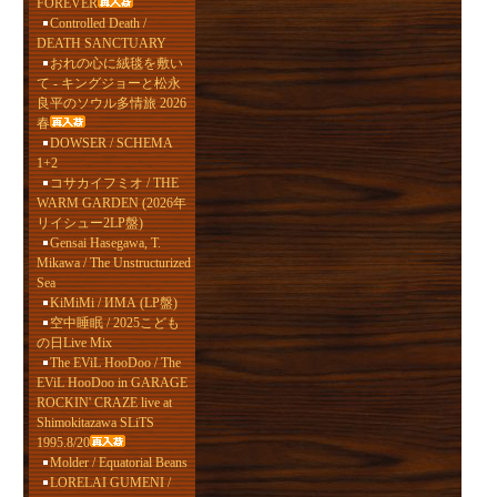
FOREVER
Controlled Death /
DEATH SANCTUARY
おれの心に絨毯を敷い
て - キングジョーと松永
良平のソウル多情旅 2026
春
DOWSER / SCHEMA
1+2
コサカイフミオ / THE
WARM GARDEN (2026年
リイシュー2LP盤)
Gensai Hasegawa, T.
Mikawa / The Unstructurized
Sea
KiMiMi / ИМА (LP盤)
空中睡眠 / 2025こども
の日Live Mix
The EViL HooDoo / The
EViL HooDoo in GARAGE
ROCKIN' CRAZE live at
Shimokitazawa SLiTS
1995.8/20
Molder / Equatorial Beans
LORELAI GUMENI /