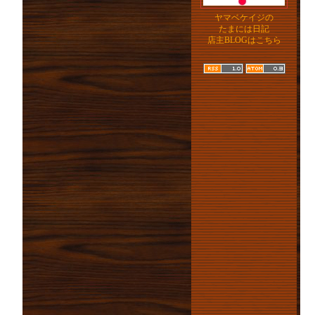
ヤマベケイジの
たまには日記
店主BLOGはこちら