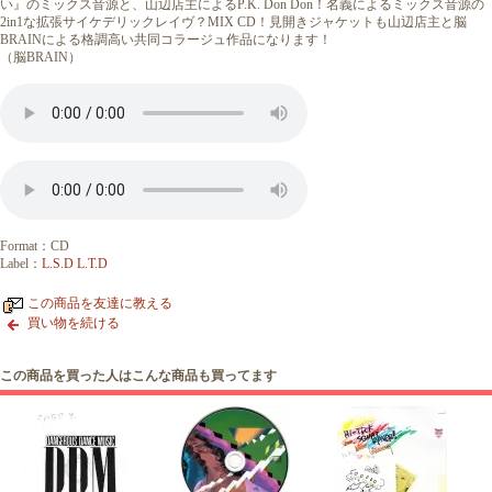
い』のミックス音源と、山辺店主によるP.K. Don Don！名義によるミックス音源の
2in1な拡張サイケデリックレイヴ？MIX CD！見開きジャケットも山辺店主と脳
BRAINによる格調高い共同コラージュ作品になります！
（脳BRAIN）
Format：CD
Label：
L.S.D L.T.D
この商品を友達に教える
買い物を続ける
この商品を買った人はこんな商品も買ってます