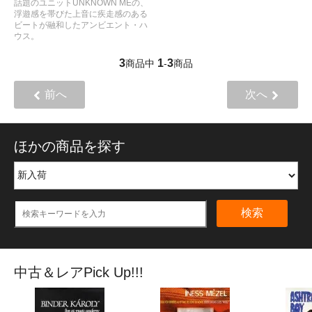
話題のユニットUNKNOWN MEの、
浮遊感を帯びた上音に疾走感のある
ビートが融和したアンビエント・ハ
ウス。
3
1
3
商品中
-
商品
前へ
次へ
ほかの商品を探す
検索
中古＆レアPick Up!!!